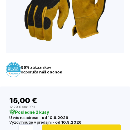
96%
zákazníkov
odporúča
náš obchod
15
,00 €
12
,20 €
bez DPH
Posledné 2 kusy
U vás na adrese -
od 10.8.2026
Vyzdvihnutie v predajni -
od 10.8.2026