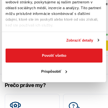
webové stránky, poskytujeme aj našim partnerom v
1015447
pracovné Performanc
oblasti sociálnych médií, inzercie a analýzy. Títo partneri
Finger - DPG214L
1015447
DPG214L
môžu príslušné informácie skombinovať s ďalšími
údajmi, ktoré ste im poskytli alebo ktoré od vás získali,
24
,60 €
keď ste používali ich služby.
22
,50 €
16
,00 €
18
,29 €
bez DPH
13
,01 €
bez DPH
Na sklade
Posledný kus na skl
Zobraziť detaily
Do košíka
Do košíka
Povoliť všetko
Prispôsobiť
Prečo práve my?