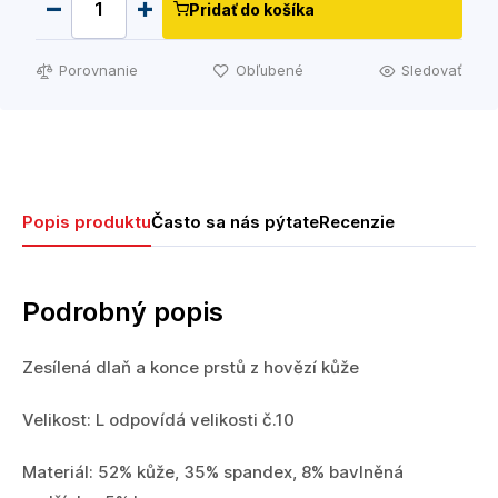
Pridať do košíka
Porovnanie
Obľubené
Sledovať
Popis produktu
Často sa nás pýtate
Recenzie
Podrobný popis
Zesílená dlaň a konce prstů z hovězí kůže
Velikost: L odpovídá velikosti č.10
Materiál: 52% kůže, 35% spandex, 8% bavlněná