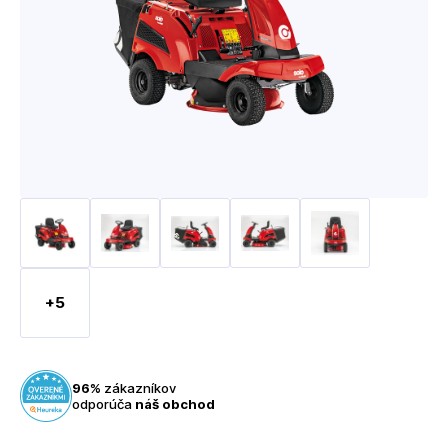
+5
96%
zákazníkov
odporúča
náš obchod