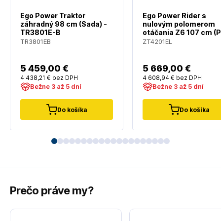
Ego Power Traktor
Ego Power Rider s
záhradný 98 cm (Sada) -
nulovým polomerom
TR3801E-B
otáčania Z6 107 cm (P
Sada) - ZT4201E-L
TR3801EB
ZT4201EL
5 459
,00 €
5 669
,00 €
4 438
,21 €
bez DPH
4 608
,94 €
bez DPH
Bežne 3 až 5 dní
Bežne 3 až 5 dní
Do košíka
Do košíka
Prečo práve my?