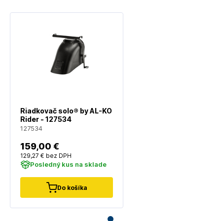
Riadkovač solo® by AL-KO
Rider - 127534
127534
159
,00 €
129
,27 €
bez DPH
Posledný kus na sklade
Do košíka