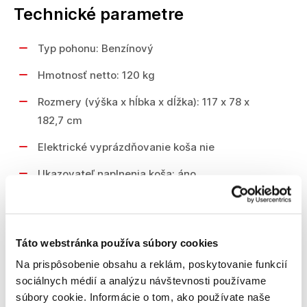
Technické parametre
Typ pohonu: Benzínový
Hmotnosť netto: 120 kg
Rozmery (výška x hĺbka x dĺžka): 117 x 78 x
182,7 cm
Elektrické vyprázdňovanie koša nie
Ukazovateľ naplnenia koša: áno
Objem zberného koša: 130 L
Materiál zberného koša: tkanina
Táto webstránka používa súbory cookies
Rýchlosť vzad: max. 3,8 km/h
Na prispôsobenie obsahu a reklám, poskytovanie funkcií
Rýchlosť vpred: max. 6,2 km/h
sociálnych médií a analýzu návštevnosti používame
súbory cookie. Informácie o tom, ako používate naše