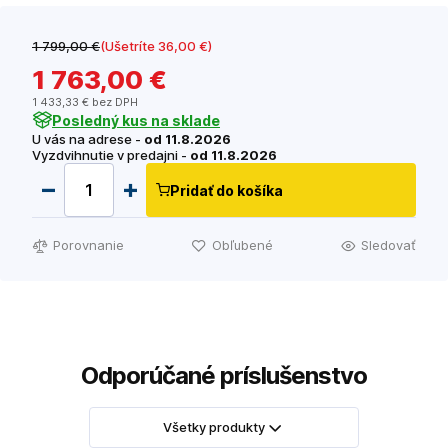
1 799
,00 €
(Ušetríte 36
,00 €
)
1 763
,00 €
1 433
,33 €
bez DPH
Posledný kus na sklade
U vás na adrese -
od 11.8.2026
Vyzdvihnutie v predajni -
od 11.8.2026
Pridať do košíka
Porovnanie
Obľubené
Sledovať
Odporúčané príslušenstvo
Všetky produkty