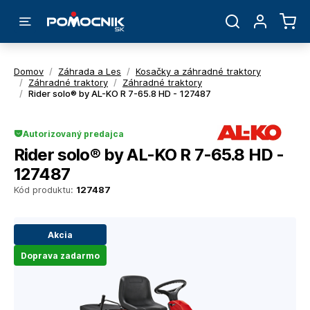
Domov
/
Záhrada a Les
/
Kosačky a záhradné traktory
/
Záhradné traktory
/
Záhradné traktory
/
Rider solo® by AL-KO R 7-65.8 HD - 127487
Autorizovaný predajca
Rider solo® by AL-KO R 7-65.8 HD -
127487
Kód produktu:
127487
Akcia
Doprava zadarmo