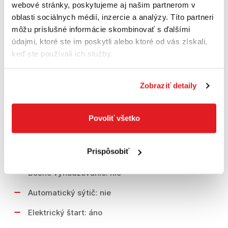
Prenos: Nožný hydrostat T1
webové stránky, poskytujeme aj našim partnerom v
oblasti sociálnych médií, inzercie a analýzy. Títo partneri
Zadné koleso (Ø v palcoch): 13X5.0-6
môžu príslušné informácie skombinovať s ďalšími
Predné koleso (Ø v palcoch): 11X4.0-5
údajmi, ktoré ste im poskytli alebo ktoré od vás získali,
keď ste používali ich služby.
Šírka záberu: 62 cm
Pracovná šírka: 62 cm
Zobraziť detaily
Výška kosenia min./max.: 25 - 65 mm
Povoliť všetko
Nastavenie výšky kosenia: Centrálne - 4
polohy
Prispôsobiť
Funkcia mulčovanie: nie
Bočné vyhadzovanie: nie
Automatický sýtič: nie
Elektrický štart: áno