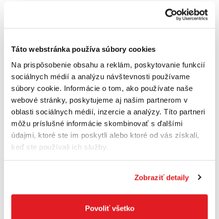
✅ Samovyrovnávacie protišmykové
koncovky nôh
✅ Nosnosť páru až 1 180 kg
Táto webstránka používa súbory cookies
Na prispôsobenie obsahu a reklám, poskytovanie funkcií
Technické parametre:
sociálnych médií a analýzu návštevnosti používame
súbory cookie. Informácie o tom, ako používate naše
webové stránky, poskytujeme aj našim partnerom v
Nosnosť: 1 180 kg
oblasti sociálnych médií, inzercie a analýzy. Títo partneri
Výška: 61 až 82 cm
môžu príslušné informácie skombinovať s ďalšími
údajmi, ktoré ste im poskytli alebo ktoré od vás získali,
Rozmery kozy: 110 x 15 x 10 cm
keď ste používali ich služby.
Pre trámiky: až 90 mm
Zobraziť detaily
Nastaviteľná výška: Áno
Hmotnosť: 10 kg
Povoliť všetko
Materiál: Oceľ