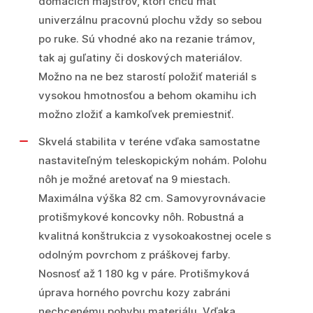
domácich majstrov, ktorí chcú mať
univerzálnu pracovnú plochu vždy so sebou
po ruke. Sú vhodné ako na rezanie trámov,
tak aj guľatiny či doskových materiálov.
Možno na ne bez starostí položiť materiál s
vysokou hmotnosťou a behom okamihu ich
možno zložiť a kamkoľvek premiestniť.
Skvelá stabilita v teréne vďaka samostatne
nastaviteľným teleskopickým nohám. Polohu
nôh je možné aretovať na 9 miestach.
Maximálna výška 82 cm. Samovyrovnávacie
protišmykové koncovky nôh. Robustná a
kvalitná konštrukcia z vysokoakostnej ocele s
odolným povrchom z práškovej farby.
Nosnosť až 1 180 kg v páre. Protišmyková
úprava horného povrchu kozy zabráni
nechcenému pohybu materiálu. Vďaka