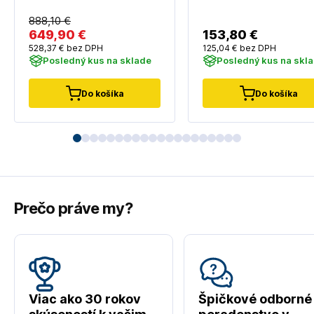
888
,10 €
649
,90 €
153
,80 €
528
,37 €
bez DPH
125
,04 €
bez DPH
Posledný kus na sklade
Posledný kus na skl
Do košíka
Do košíka
Prečo práve my?
Viac ako 30 rokov
Špičkové odborné