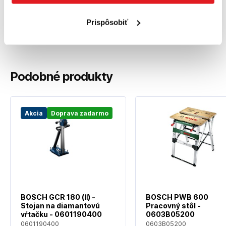
Povrch: Prášková farba
Prispôsobiť
Počet v balení: 2 ks
Podobné produkty
Akcia
Doprava zadarmo
BOSCH GCR 180 (Ⅱ) -
BOSCH PWB 600
Stojan na diamantovú
Pracovný stôl -
vŕtačku - 0601190400
0603B05200
0601190400
0603B05200