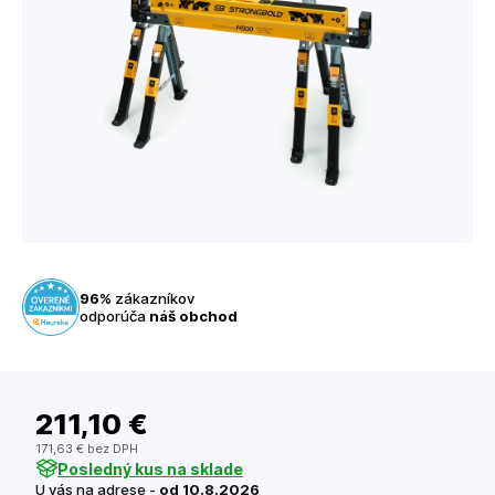
96%
zákazníkov
odporúča
náš obchod
211
,10 €
171
,63 €
bez DPH
Posledný kus na sklade
U vás na adrese -
od 10.8.2026