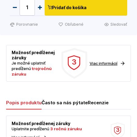
Pridať do košíka
Porovnanie
Obľubené
Sledovať
Možnosť predĺženej
záruky
3
Je možné uplatniť
Viac informácií
predĺženú
trojročnú
záruku
Popis produktu
Často sa nás pýtate
Recenzie
Možnosť predĺženej záruky
Uplatnite predĺženú
3 ročnú záruku
3