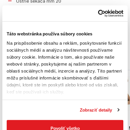
Ostrie sekáča mm 20
Rozsah dodávky
Táto webstránka používa súbory cookies
Obsah balenia 1 ks
Na prispôsobenie obsahu a reklám, poskytovanie funkcií
sociálnych médií a analýzu návštevnosti používame
súbory cookie. Informácie o tom, ako používate naše
Podobné produkty
webové stránky, poskytujeme aj našim partnerom v
oblasti sociálnych médií, inzercie a analýzy. Títo partneri
môžu príslušné informácie skombinovať s ďalšími
údajmi, ktoré ste im poskytli alebo ktoré od vás získali,
keď ste používali ich služby.
Zobraziť detaily
BOSCH Sekác na maltu
BOSCH Plochý sekác
Povoliť všetko