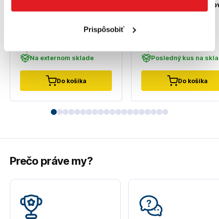
SDS-plus 200 x 6,5 mm
plus 250 mm 10-kuso
balenie
2608690200
2608578519
Prispôsobiť
22
,10 €
38
,90 €
17
,97 €
bez DPH
31
,63 €
bez DPH
Na externom sklade
Posledný kus na skl
Do košíka
Do košíka
Prečo práve my?