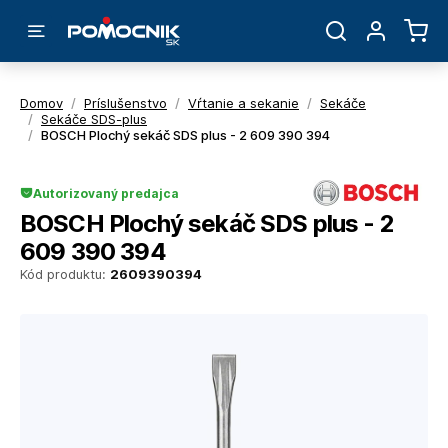
Domov
/
Príslušenstvo
/
Vŕtanie a sekanie
/
Sekáče
/
Sekáče SDS-plus
/
BOSCH Plochý sekáč SDS plus - 2 609 390 394
Autorizovaný predajca
BOSCH Plochý sekáč SDS plus - 2
609 390 394
Kód produktu:
2609390394