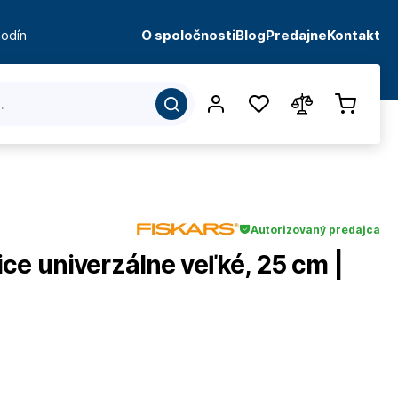
odín
O spoločnosti
Blog
Predajne
Kontakt
Autorizovaný predajca
e univerzálne veľké, 25 cm |
d