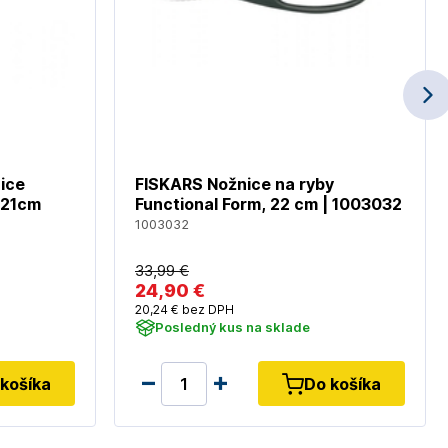
ice
FISKARS Nožnice na ryby
 21cm
Functional Form, 22 cm | 1003032
1003032
33
,99 €
24
,90 €
20
,24 €
bez DPH
Posledný kus na sklade
košíka
Do košíka