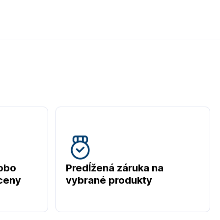
obo
Predĺžená záruka na
 ceny
vybrané produkty