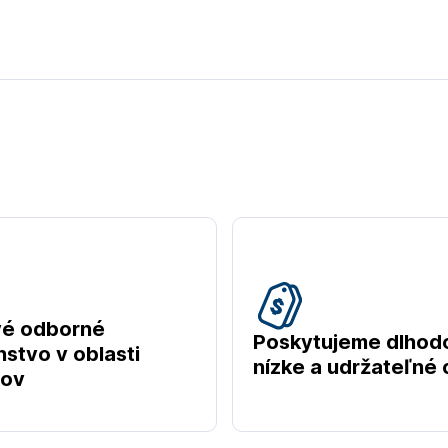
vé odborné
Poskytujeme dlhod
stvo v oblasti
nízke a udržateľné
tov