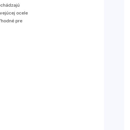
echádzajú
vejúcej ocele
 Vhodné pre