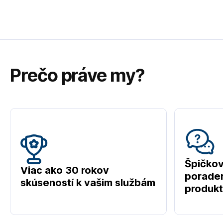
Prečo práve my?
Špičko
Viac ako 30 rokov
poraden
skúseností k vašim službám
produk