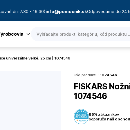
covné dni 7:30 - 16:30)
info@pomocnik.sk
Odpovedáme do 24 h
ýrobcovia
ce univerzálne veľké, 25 cm | 1074546
Kód produktu:
1074546
FISKARS Nožnic
1074546
96%
zákazníkov
odporúča
náš obcho