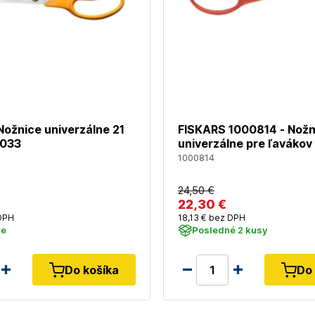
ožnice univerzálne 21
FISKARS 1000814 - Nožn
5033
univerzálne pre ľavákov
1000814
24
,50 €
22
,30 €
DPH
18
,13 €
bez DPH
de
Posledné 2 kusy
Do košíka
Do 