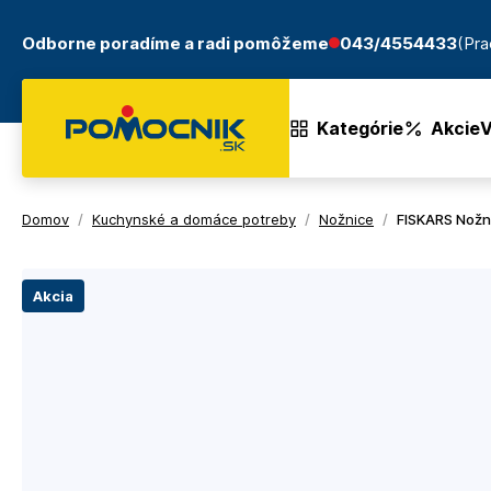
Odborne poradíme a radi pomôžeme
043/4554433
(Pra
Kategórie
Akcie
V
Domov
/
Kuchynské a domáce potreby
/
Nožnice
/
FISKARS Nožni
Akcia