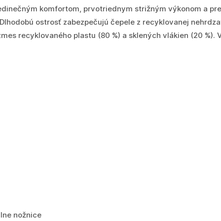
 jedinečným komfortom, prvotriednym strižným výkonom a pr
lhodobú ostrosť zabezpečujú čepele z recyklovanej nehrdza
zmes recyklovaného plastu (80 %) a sklených vlákien (20 %).
álne nožnice