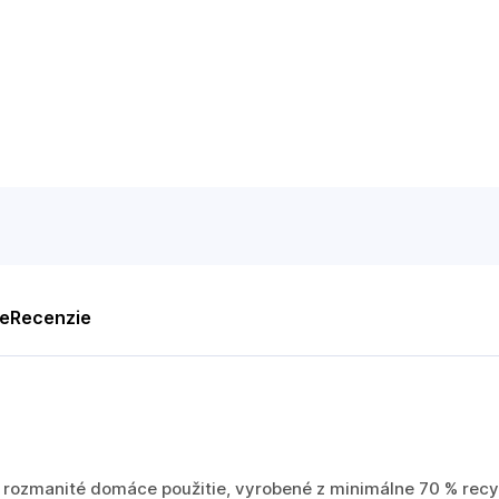
te
Recenzie
a rozmanité domáce použitie, vyrobené z minimálne 70 % rec