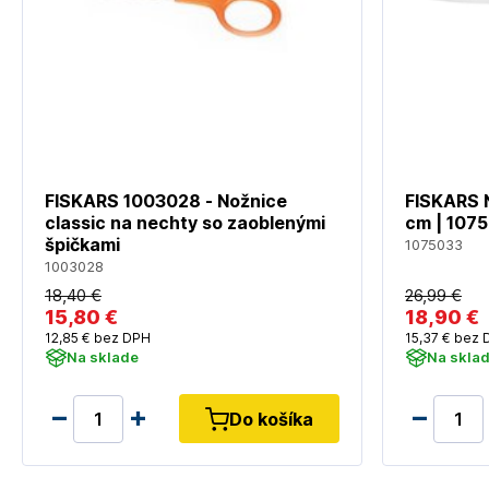
FISKARS 1003028 - Nožnice
FISKARS N
classic na nechty so zaoblenými
cm | 107
špičkami
1075033
1003028
18
,40 €
26
,99 €
15
,80 €
18
,90 €
12
,85 €
bez DPH
15
,37 €
bez 
Na sklade
Na skla
Do košíka