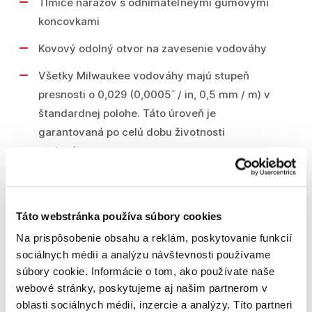
Tlmiče nárazov s odnímateľneými gumovými
koncovkami
Kovový odolný otvor na zavesenie vodováhy
Všetky Milwaukee vodováhy majú stupeň
presnosti o 0,029 (0,0005˝ / in, 0,5 mm / m) v
štandardnej polohe. Táto úroveň je
garantovaná po celú dobu životnosti
vodováhy.
PARAMETRE PRODUKTU
Táto webstránka používa súbory cookies
Kód produktu 4932459073
Na prispôsobenie obsahu a reklám, poskytovanie funkcií
sociálnych médií a analýzu návštevnosti používame
Množstvo v balení 1
súbory cookie. Informácie o tom, ako používate naše
webové stránky, poskytujeme aj našim partnerom v
Dĺžka [cm] 200
oblasti sociálnych médií, inzercie a analýzy. Títo partneri