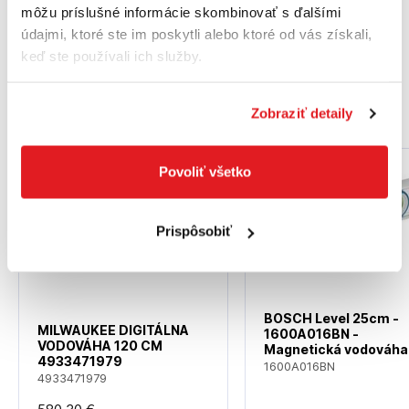
Magnetická Áno
môžu príslušné informácie skombinovať s ďalšími
údajmi, ktoré ste im poskytli alebo ktoré od vás získali,
Rukoväte 2
keď ste používali ich služby.
Podobné produkty
Zobraziť detaily
Povoliť všetko
Akcia
Doprava zadarmo
Prispôsobiť
BOSCH Level 25cm -
MILWAUKEE DIGITÁLNA
1600A016BN -
VODOVÁHA 120 CM
Magnetická vodováha
4933471979
1600A016BN
4933471979