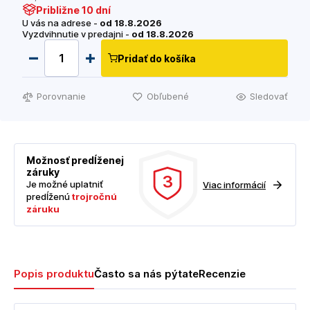
Približne 10 dní
U vás na adrese -
od 18.8.2026
Vyzdvihnutie v predajni -
od 18.8.2026
Pridať do košíka
Porovnanie
Obľubené
Sledovať
Možnosť predĺženej
záruky
3
Je možné uplatniť
Viac informácií
predĺženú
trojročnú
záruku
Popis produktu
Často sa nás pýtate
Recenzie