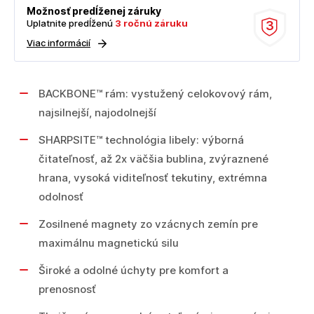
Možnosť predĺženej záruky
Uplatnite predĺženú
3 ročnú záruku
3
Viac informácií
BACKBONE™ rám: vystužený celokovový rám,
najsilnejší, najodolnejší
SHARPSITE™ technológia libely: výborná
čitateľnosť, až 2x väčšia bublina, zvýraznené
hrana, vysoká viditeľnosť tekutiny, extrémna
odolnosť
Zosilnené magnety zo vzácnych zemín pre
maximálnu magnetickú silu
Široké a odolné úchyty pre komfort a
prenosnosť