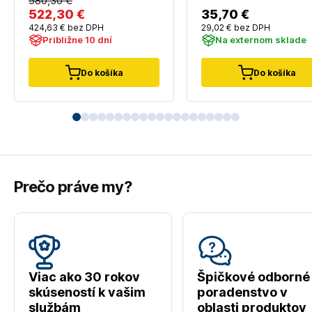
580
,30 €
522
,30 €
35
,70 €
424
,63 €
bez DPH
29
,02 €
bez DPH
Približne 10 dní
Na externom sklade
Do košíka
Do košíka
Prečo práve my?
Viac ako 30 rokov
Špičkové odborné
skúseností k vašim
poradenstvo v
službám
oblasti produktov