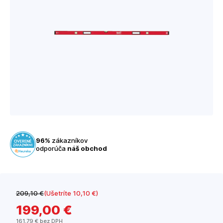
96%
zákazníkov
odporúča
náš obchod
209
,10 €
(Ušetríte 10
,10 €
)
199
,00 €
161
,79 €
bez DPH