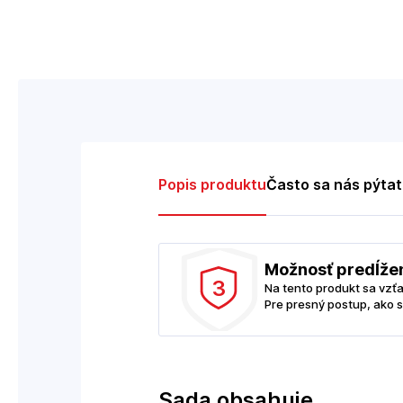
Popis produktu
Často sa nás pýta
Možnosť predĺže
3
Na tento produkt sa vzť
Pre presný postup, ako s
Sada obsahuje