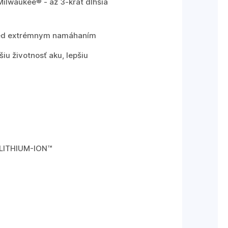
ilwaukee® - až 3-krát dlhšia
 pred extrémnym namáhaním
iu životnosť aku, lepšiu
DLITHIUM-ION™