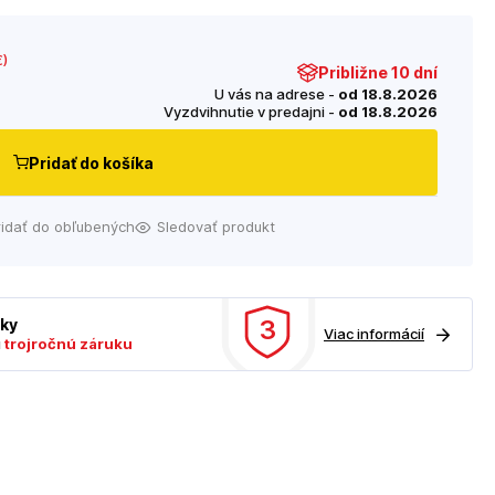
€
)
Približne 10 dní
U vás na adrese -
od 18.8.2026
Vyzdvihnutie v predajni -
od 18.8.2026
Pridať do košíka
ridať do obľubených
Sledovať produkt
3
uky
Viac informácií
ú
trojročnú záruku