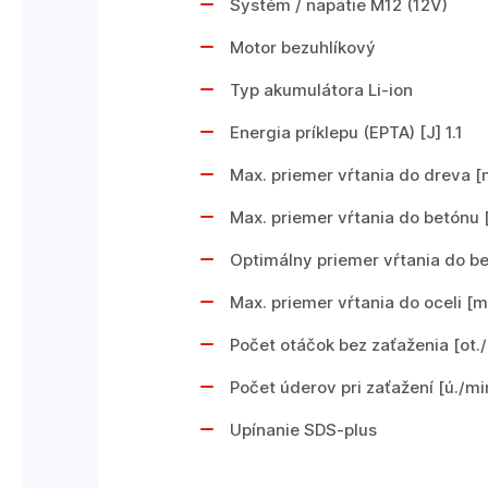
Systém / napätie M12 (12V)
Motor bezuhlíkový
Typ akumulátora Li-ion
Energia príklepu (EPTA) [J] 1.1
Max. priemer vŕtania do dreva 
Max. priemer vŕtania do betónu
Optimálny priemer vŕtania do be
Max. priemer vŕtania do oceli [
Počet otáčok bez zaťaženia [ot./
Počet úderov pri zaťažení [ú./mi
Upínanie SDS-plus