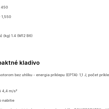
- 450
- 1,550
 (kg) 1.4 (M12 B6)
aktné kladivo
torom bez uhlíku - energia príklepu (EPTA): 1,1 J, počet príkl
i 4,4 m/s²
 nabitie