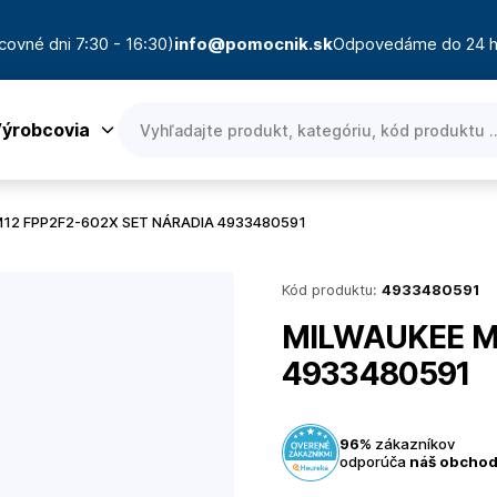
covné dni 7:30 - 16:30)
info@pomocnik.sk
Odpovedáme do 24 h
ýrobcovia
12 FPP2F2-602X SET NÁRADIA 4933480591
Kód produktu:
4933480591
MILWAUKEE M
4933480591
96%
zákazníkov
odporúča
náš obcho