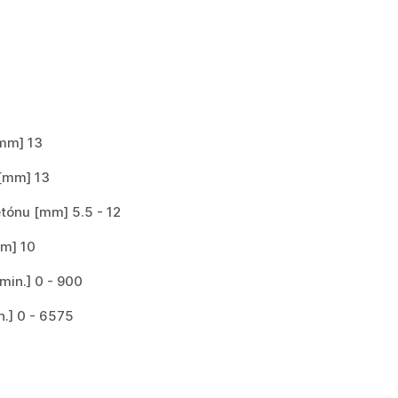
[mm] 13
 [mm] 13
tónu [mm] 5.5 - 12
mm] 10
min.] 0 - 900
n.] 0 - 6575