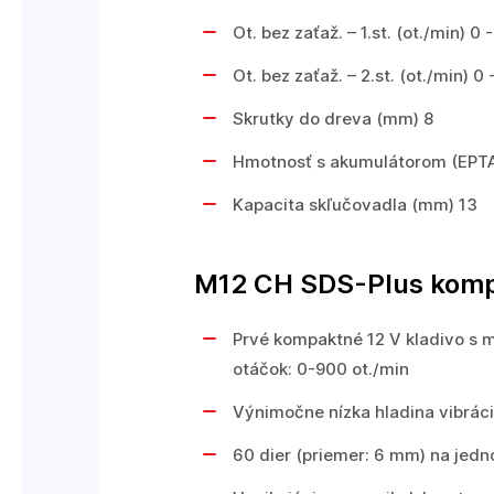
Ot. bez zaťaž. – 1.st. (ot./min) 0 
Ot. bez zaťaž. – 2.st. (ot./min) 0 
Skrutky do dreva (mm) 8
Hmotnosť s akumulátorom (EPTA)
Kapacita skľučovadla (mm) 13
M12 CH SDS-Plus komp
Prvé kompaktné 12 V kladivo s mo
otáčok: 0-900 ot./min
Výnimočne nízka hladina vibráci
60 dier (priemer: 6 mm) na jedno