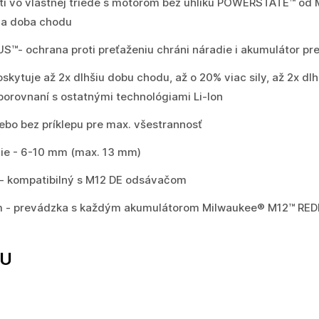
ti vo vlastnej triede s motorom bez uhlíku POWERSTATE™ od M
šia doba chodu
US™- ochrana proti preťaženiu chráni náradie i akumulátor
tuje až 2x dlhšiu dobu chodu, až o 20% viac sily, až 2x dlhš
 porovnaní s ostatnými technológiami Li-Ion
lebo bez príklepu pre max. všestrannosť
nie - 6-10 mm (max. 13 mm)
 - kompatibilný s M12 DE odsávačom
ém - prevádzka s každým akumulátorom Milwaukee® M12™ RE
TU