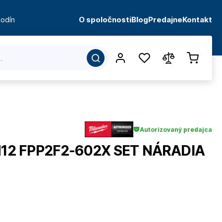
odín
O spoločnosti
Blog
Predajne
Kontakt
Autorizovaný predajca
12 FPP2F2-602X SET NÁRADIA
d