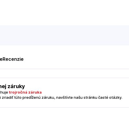
te
Recenzie
nej záruky
ahuje
trojročná záruka
i zriadiť túto predĺženú záruku, navštívte našu stránku časté otázky.