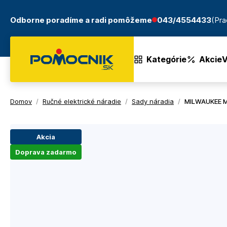
Odborne poradíme a radi pomôžeme
043/4554433
(Pra
Kategórie
Akcie
V
Domov
/
Ručné elektrické náradie
/
Sady náradia
/
MILWAUKEE M
Akcia
Doprava zadarmo