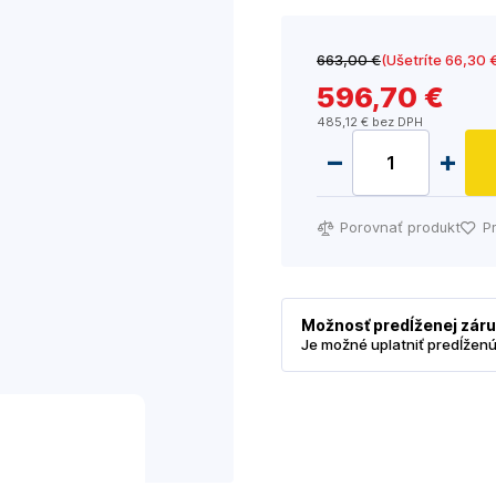
663
,00 €
(Ušetríte 66
,30 
596
,70 €
485
,12 €
bez DPH
Porovnať produkt
P
Možnosť predĺženej zár
Je možné uplatniť predĺžen