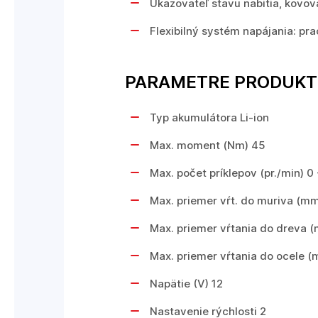
Ukazovateľ stavu nabitia, kovov
Flexibilný systém napájania: p
PARAMETRE PRODUK
Typ akumulátora Li-ion
Max. moment (Nm) 45
Max. počet príklepov (pr./min) 0
Max. priemer vŕt. do muriva (mm
Max. priemer vŕtania do dreva 
Max. priemer vŕtania do ocele (
Napätie (V) 12
Nastavenie rýchlosti 2