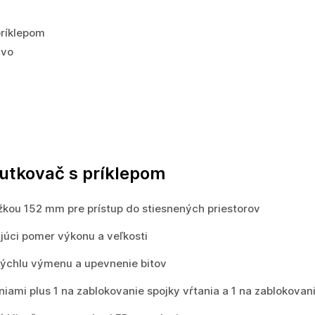
príklepom
ivo
rutkovač s príklepom
žkou 152 mm pre prístup do stiesnených priestorov
júci pomer výkonu a veľkosti
ýchlu výmenu a upevnenie bitov
iami plus 1 na zablokovanie spojky vŕtania a 1 na zablokovani