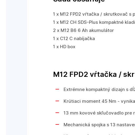
1 x M12 FPD2 vŕtačka / skrutkovač s 
1 x M12 CH SDS-Plus kompaktné klad
2 x M12 B6 6 Ah akumulátor
1 x C12 C nabíjačka
1 x HD box
M12 FPD2 vŕtačka / sk
Extrémne kompaktný dizajn s dĺ
Krútiaci moment 45 Nm - vynika
13 mm kovové skľučovadlo pre r
Mechanická spojka s 13 nastaven