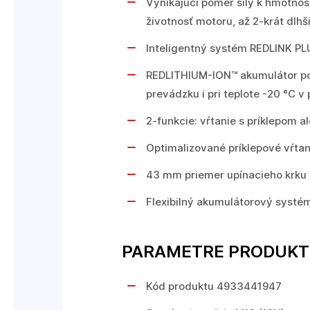
Vynikajúci pomer sily k hmotnos
životnosť motoru, až 2-krát dlh
Inteligentný systém REDLINK PL
REDLITHIUM-ION™ akumulátor posky
prevádzku i pri teplote -20 °C v
2-funkcie: vŕtanie s príklepom a
Optimalizované príklepové vŕta
43 mm priemer upínacieho krku
Flexibilný akumulátorový syst
PARAMETRE PRODUK
Kód produktu 4933441947