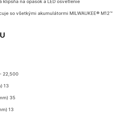
á klipsňa na opasok a LED osvetlenie
racuje so všetkými akumulátormi MILWAUKEE® M12™
TU
 - 22,500
) 13
(mm) 35
mm) 13