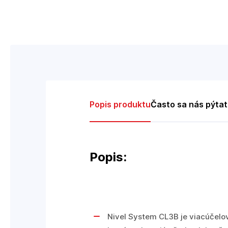
Popis produktu
Často sa nás pýta
Popis:
Nivel System CL3B je viacúčelový