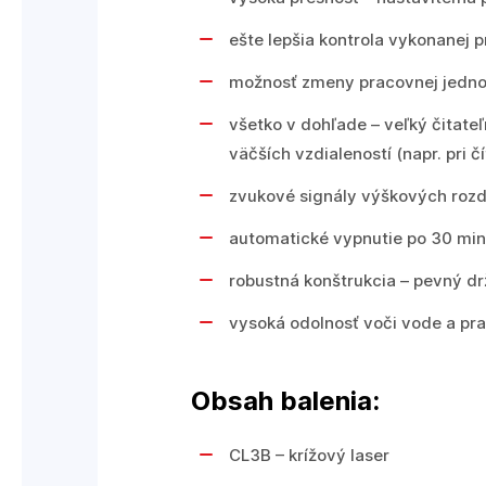
ešte lepšia kontrola vykonanej 
možnosť zmeny pracovnej jedno
všetko v
dohľade – veľký čitateľn
väčších vzdialeností (napr. pri čí
zvukové signály
výškových rozdi
automatické vypnutie
po 30 min
robustná konštrukcia –
pevný drž
vysoká
odolnosť voči vode a pr
Obsah balenia:
CL3B – krížový laser