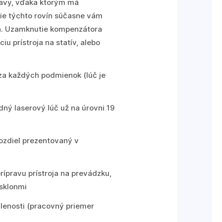
lavy, vďaka ktorým má
ie týchto rovín súčasne vám
ch. Uzamknutie kompenzátora
u prístroja na statív, alebo
 za každých podmienok (lúč je
dný laserový lúč už na úrovni 19
rozdiel prezentovaný v
ípravu prístroja na prevádzku,
 sklonmi
lenosti (pracovný priemer