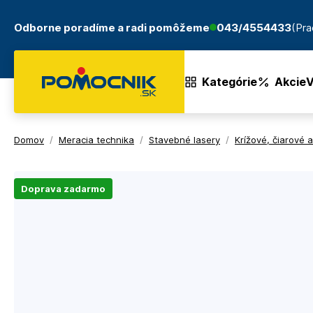
Odborne poradíme a radi pomôžeme
043/4554433
(Pra
Kategórie
Akcie
V
Domov
/
Meracia technika
/
Stavebné lasery
/
Krížové, čiarové 
Doprava zadarmo