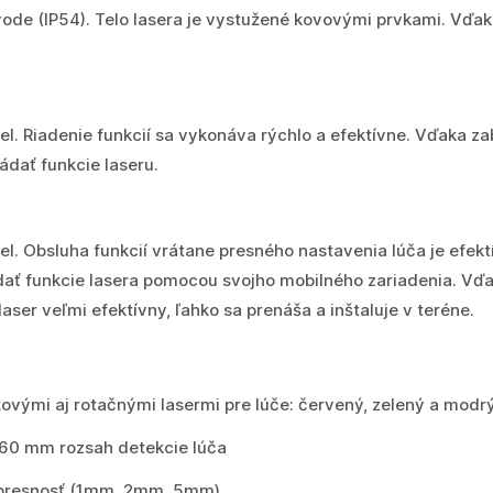
a vode (IP54). Telo lasera je vystužené kovovými prvkami. Vď
nel. Riadenie funkcií sa vykonáva rýchlo a efektívne. Vďaka
ládať funkcie laseru.
el. Obsluha funkcií vrátane presného nastavenia lúča je efek
dať funkcie lasera pomocou svojho mobilného zariadenia. V
laser veľmi efektívny, ľahko sa prenáša a inštaluje v teréne.
žovými aj rotačnými lasermi pre lúče: červený, zelený a modr
60 mm rozsah detekcie lúča
 presnosť (1mm, 2mm, 5mm)