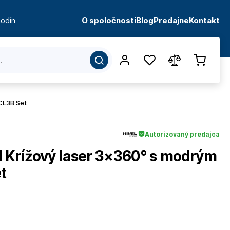
odín
O spoločnosti
Blog
Predajne
Kontakt
CL3B Set
Autorizovaný predajca
Krížový laser 3×360° s modrým
t
d