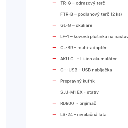
TR-G – odrazový terč
FTR-B – podlahový terč (2 ks)
GL-G – okuliare
LF-1 – kovová plošinka na nasta
CL-BR – multi-adaptér
AKU CL – Li-ion akumulátor
CH-USB – USB nabíjačka
Prepravný kufrík
SJJ-M1 EX - statív
RD800 - prijímač
LS-24 - nivelačná lata