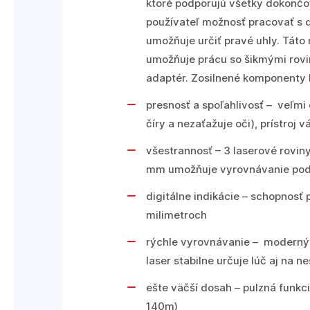
ktoré podporujú všetky dokončo
používateľ možnosť pracovať s 
umožňuje určiť pravé uhly. Tát
umožňuje prácu so šikmými rovina
adaptér. Zosilnené komponenty l
presnosť a spoľahlivosť – veľmi
číry a nezaťažuje oči), prístro
všestrannosť – 3 laserové rovin
mm umožňuje vyrovnávanie podl
digitálne indikácie – schopnosť
milimetroch
rýchle vyrovnávanie – moderný 
laser stabilne určuje lúč aj na 
ešte väčší dosah – pulzná funk
140m)