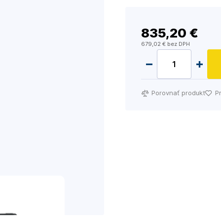
835
,20 €
679
,02 €
bez DPH
Porovnať produkt
P