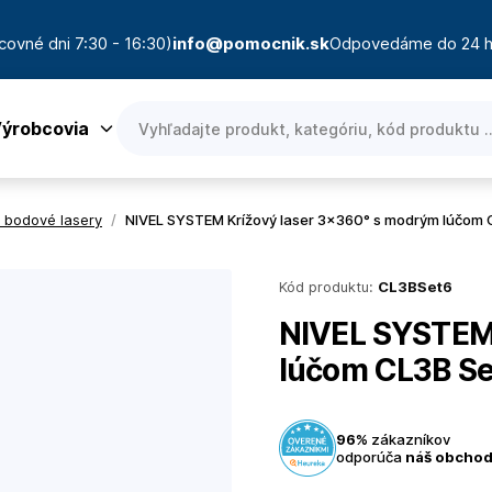
covné dni 7:30 - 16:30)
info@pomocnik.sk
Odpovedáme do 24 h
ýrobcovia
a bodové lasery
/
NIVEL SYSTEM Krížový laser 3×360° s modrým lúčom 
Kód produktu:
CL3BSet6
NIVEL SYSTEM 
lúčom CL3B Se
96%
zákazníkov
odporúča
náš obcho