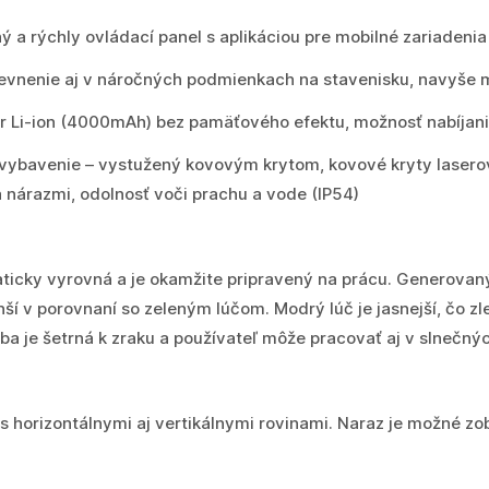
ý a rýchly ovládací panel s aplikáciou pre mobilné zariadenia
evnenie aj v náročných podmienkach na stavenisku, navyše 
or Li-ion (4000mAh) bez pamäťového efektu, možnosť nabíjan
 vybavenie – vystužený kovovým krytom, kovové kryty lasero
 nárazmi, odolnosť voči prachu a vode (IP54)
ticky vyrovná a je okamžite pripravený na prácu. Generovaný
enší v porovnaní so zeleným lúčom. Modrý lúč je jasnejší, čo 
ba je šetrná k zraku a používateľ môže pracovať aj v slnečný
 horizontálnymi aj vertikálnymi rovinami. Naraz je možné zobr