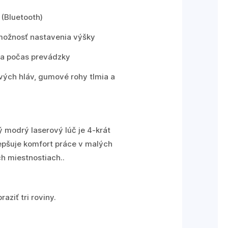
 (Bluetooth)
možnosť nastavenia výšky
ia počas prevádzky
vých hláv, gumové rohy tlmia a
 modrý laserový lúč je 4-krát
zlepšuje komfort práce v malých
ch miestnostiach..
aziť tri roviny.