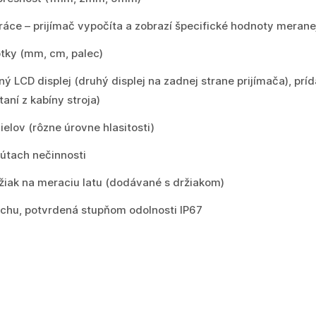
práce
– prijímač vypočíta a zobrazí špecifické hodnoty meran
tky
(mm, cm, palec)
ý LCD displej (druhý displej na zadnej strane prijímača), príd
taní z kabíny stroja)
elov (rôzne úrovne hlasitosti)
útach nečinnosti
iak na meraciu latu (dodávané s držiakom)
achu, potvrdená stupňom odolnosti IP67