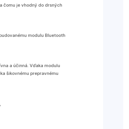
aka čomu je vhodný do drsných
 zabudovanému modulu Bluetooth
tívna a účinná. Vďaka modulu
ďaka šikovnému prepravnému
ý