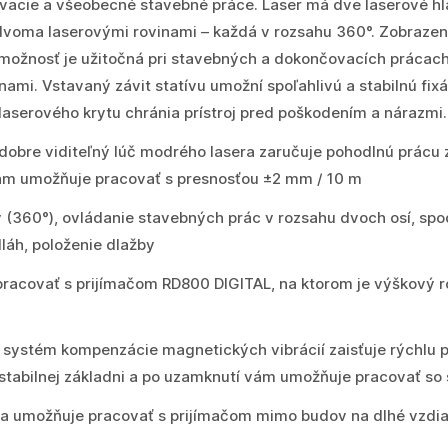
vacie a všeobecné stavebné práce. Laser má dve laserové h
dvoma laserovými rovinami – každá v rozsahu 360°. Zobrazen
o možnosť je užitočná pri stavebných a dokončovacích práca
mi. Vstavaný závit statívu umožní spoľahlivú a stabilnú fixáci
aserového krytu chránia prístroj pred poškodením a nárazmi.
 dobre viditeľný lúč modrého lasera zaručuje pohodlnú prácu
j vám umožňuje pracovať s presnosťou ±2 mm / 10 m
y (360°), ovládanie stavebných prác v rozsahu dvoch osí, spo
áh, položenie dlažby
 pracovať s prijímačom RD800 DIGITAL, na ktorom je výškový 
systém kompenzácie magnetických vibrácií zaisťuje rýchlu pr
nestabilnej základni a po uzamknutí vám umožňuje pracovať so
cia umožňuje pracovať s prijímačom mimo budov na dlhé vzdia