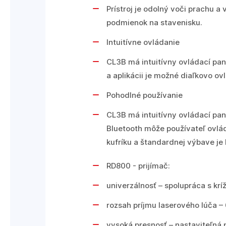
Prístroj je odolný voči prachu 
podmienok na stavenisku.
Intuitívne ovládanie
CL3B má intuitívny ovládací pa
a aplikácii je možné diaľkovo ov
Pohodlné používanie
CL3B má intuitívny ovládací pan
Bluetooth môže používateľ ovlá
kufríku a štandardnej výbave je 
RD800 - prijímač:
univerzálnosť
– spolupráca s krí
rozsah príjmu laserového lúča
– 
vysoká presnosť
– nastaviteľná