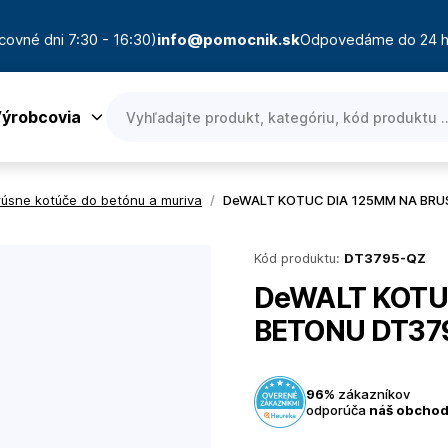
covné dni 7:30 - 16:30)
info@pomocnik.sk
Odpovedáme do 24 h
ýrobcovia
rúsne kotúče do betónu a muriva
/
DeWALT KOTUC DIA 125MM NA BRU
Kód produktu:
DT3795-QZ
DeWALT KOTU
BETONU DT37
96%
zákazníkov
odporúča
náš obcho