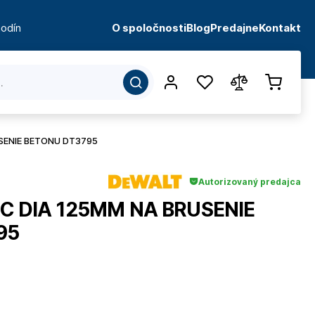
odín
O spoločnosti
Blog
Predajne
Kontakt
SENIE BETONU DT3795
Autorizovaný predajca
C DIA 125MM NA BRUSENIE
95
d