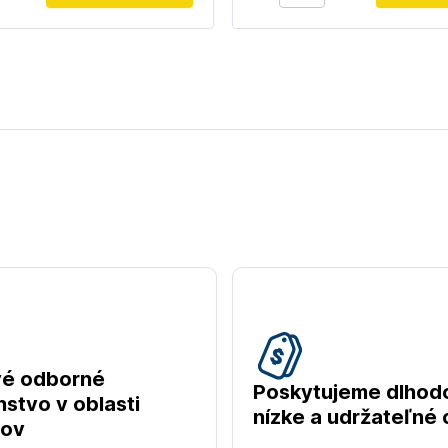
vé odborné
Poskytujeme dlhod
stvo v oblasti
nízke a udržateľné
tov