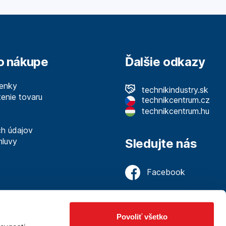
o nákupe
Ďalšie odkazy
enky
technikindustry.sk
enie tovaru
technikcentrum.cz
technikcentrum.hu
h údajov
mluvy
Sledujte nás
Facebook
Povoliť všetko