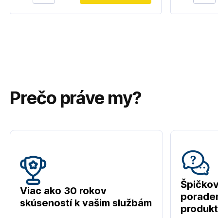
Prečo práve my?
Špičko
Viac ako 30 rokov
poraden
skúseností k vašim službám
produk