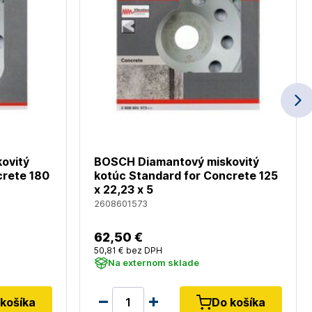
ovitý
BOSCH Diamantový miskovitý
crete 180
kotúc Standard for Concrete 125
x 22,23 x 5
2608601573
62
,50 €
50
,81 €
bez DPH
Na externom sklade
košíka
Do košíka