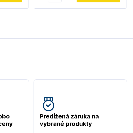
obo
Predĺžená záruka na
 ceny
vybrané produkty