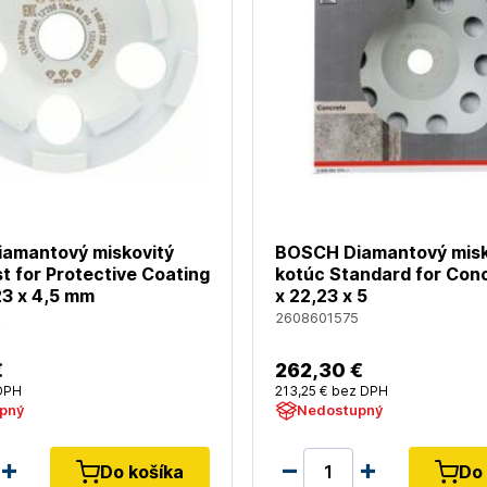
amantový miskovitý
BOSCH Diamantový misk
t for Protective Coating
kotúc Standard for Con
23 x 4,5 mm
x 22,23 x 5
2
2608601575
€
262
,30 €
DPH
213
,25 €
bez DPH
pný
Nedostupný
Do košíka
Do 