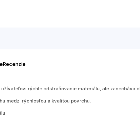
te
Recenzie
žívateľovi rýchle odstraňovanie materiálu, ale zanecháva d
hu medzi rýchlosťou a kvalitou povrchu.
álu