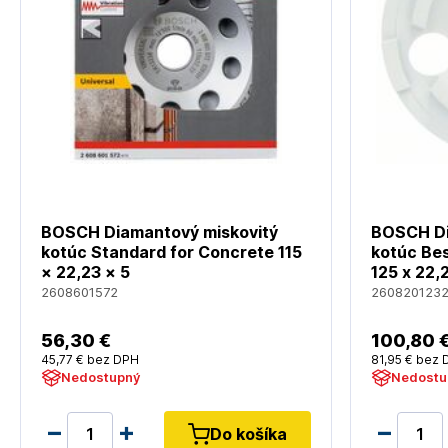
BOSCH Diamantový miskovitý
BOSCH Di
kotúc Standard for Concrete 115
kotúc Bes
× 22,23 × 5
125 x 22,
2608601572
260820123
56
,30 €
100
,80 
45
,77 €
bez DPH
81
,95 €
bez 
Nedostupný
Nedostu
Do košíka