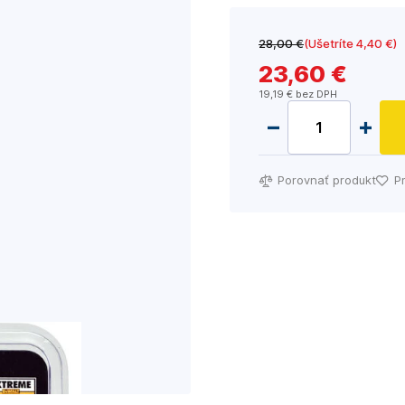
28
,00 €
(Ušetríte 4
,40 €
)
23
,60 €
19
,19 €
bez DPH
Porovnať produkt
P