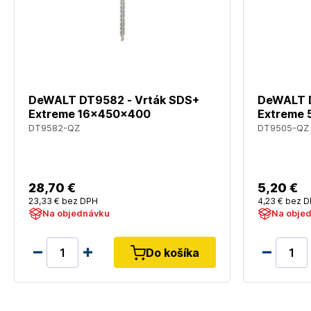
DeWALT DT9582 - Vrták SDS+
DeWALT D
Extreme 16x450x400
Extreme 
DT9582-QZ
DT9505-QZ
28
,70 €
5
,20 €
23
,33 €
bez DPH
4
,23 €
bez D
Na objednávku
Na obje
Do košíka