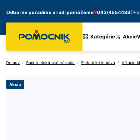
Odborne poradíme a radi pomôžeme
043/4554433
(Pra
Kategórie
Akcie
V
Domov
/
Ručné elektrické náradie
/
Elektrické kladivá
/
Vŕtacie k
Akcia