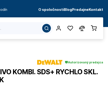
odín
O spoločnosti
Blog
Predajne
Kontakt
Autorizovaný predajca
VO KOMBI. SDS+ RYCHLO SKL.
K
d