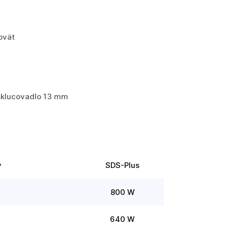
ovät
sklucovadlo 13 mm
v
SDS-Plus
800 W
640 W