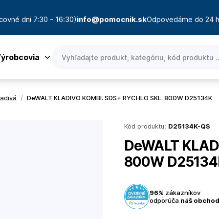
covné dni 7:30 - 16:30)
info@pomocnik.sk
Odpovedáme do 24 h
ýrobcovia
ladivá
/
DeWALT KLADIVO KOMBI. SDS+ RYCHLO SKL. 800W D25134K
Kód produktu:
D25134K-QS
DeWALT KLADI
800W D25134
96%
zákazníkov
odporúča
náš obcho