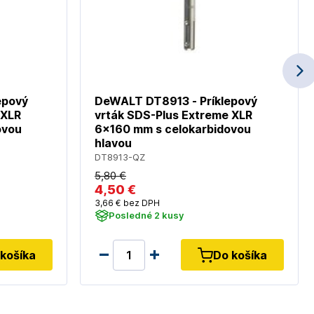
epový
DeWALT DT8913 - Príklepový
 XLR
vrták SDS-Plus Extreme XLR
ovou
6x160 mm s celokarbidovou
hlavou
DT8913-QZ
5
,80 €
4
,50 €
3
,66 €
bez DPH
Posledné 2 kusy
košíka
Do košíka