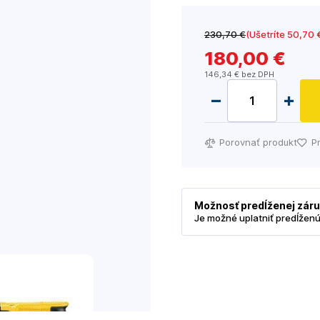
230
,70 €
(Ušetríte 50
,70 
180
,00 €
146
,34 €
bez DPH
Porovnať produkt
P
Možnosť predĺženej zár
Je možné uplatniť predĺžen