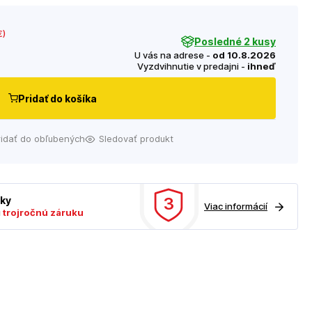
€
)
Posledné 2 kusy
U vás na adrese -
od 10.8.2026
Vyzdvihnutie v predajni -
ihneď
Pridať do košíka
ridať do obľubených
Sledovať produkt
3
uky
Viac informácií
ú
trojročnú záruku