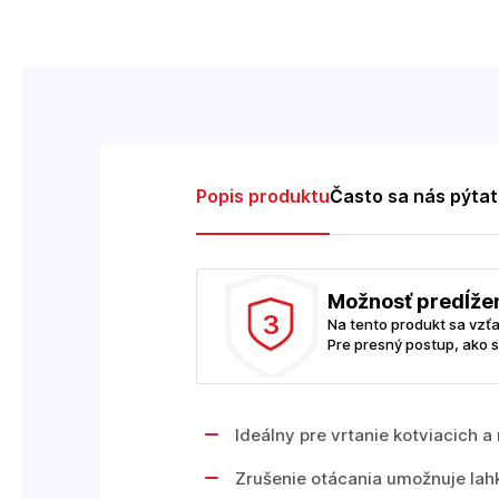
Popis produktu
Často sa nás pýta
Možnosť predĺže
3
Na tento produkt sa vzť
Pre presný postup, ako s
Ideálny pre vrtanie kotviacich
Zrušenie otácania umožnuje lah