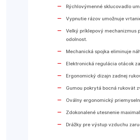
Rýchlovýmenné sklucovadlo umožn
Vypnutie rázov umožnuje vrtanie
Velký príklepový mechanizmus p
odolnost.
Mechanická spojka eliminuje náh
Elektronická regulácia otácok za
Ergonomický dizajn zadnej ruko
Gumou pokrytá bocná rukovät zv
Oválny ergonomický priemyselný
Zdokonalené utesnenie maximali
Drážky pre výstup vzduchu zaru