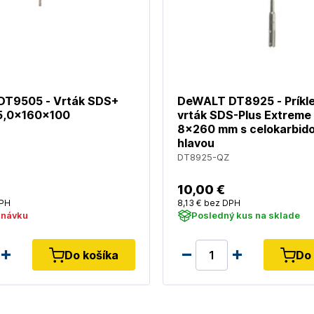
T9505 - Vrták SDS+
DeWALT DT8925 - Príkl
5,0x160x100
vrták SDS-Plus Extreme
8x260 mm s celokarbid
hlavou
DT8925-QZ
10
,00 €
PH
8
,13 €
bez DPH
dnávku
Posledný kus na sklade
Do košíka
Do 