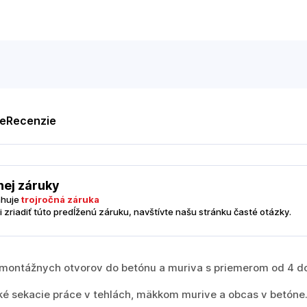
te
Recenzie
nej záruky
ahuje
trojročná záruka
i zriadiť túto predĺženú záruku, navštívte našu stránku časté otázky.
 a montážnych otvorov do betónu a muriva s priemerom od 4 
ké sekacie práce v tehlách, mäkkom murive a obcas v betóne