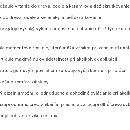
uje vrtanie do dreva, ocele a keramiky a tiež skrutkovanie
 do dreva, ocele a keramiky a tiež skrutkovanie.
oskytuje vysoký výkon a menšie namáhanie dôležitých kompo
le momentové reakcie, ktoré môžu vznikat pri zaseknutí nástr
rucuje maximálnu ovládatelnost pri akejkolvek aplikácii.
väte s gumovým povrchom zarucuje vyšší komfort pri práci.
yšuje komfort obsluhy.
 dizajn umožnuje jednoduché a pohodlné ovládanie pri akejk
zuje ochranu pred vnikaním prachu a zarucuje dlhú prevádzk
cujú ochranu zraku obsluhy.