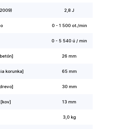
 2009)
2,8 J
no
0 - 1 500 ot./min
0 - 5 540 ú / min
[betón]
26 mm
ia korunka]
65 mm
[drevo]
30 mm
[kov]
13 mm
3,0 kg