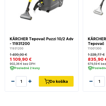
KÄRCHER Tepovač Puzzi 10/2 Adv
KÄRCHER P
- 11931200
Tepovač
11931200
11001300
1 499
,90 €
1 228
,77 €
1 109
,90 €
835
,90 
902
,36 €
bez DPH
679
,59 €
bez
Posledné 2 kusy
Posledn
Do košíka