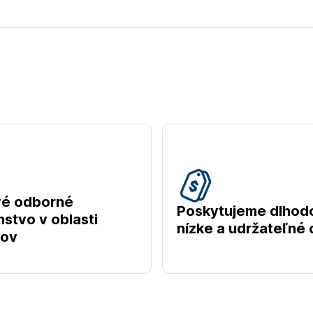
vé odborné
Poskytujeme dlhod
stvo v oblasti
nízke a udržateľné
tov