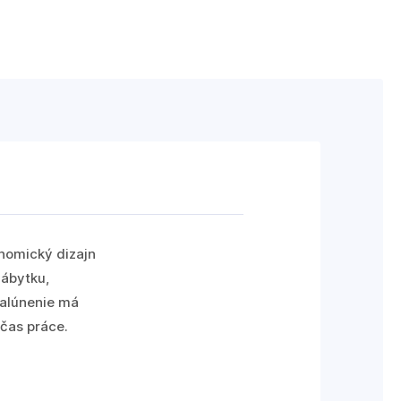
onomický dizajn
nábytku,
čalúnenie má
očas práce.