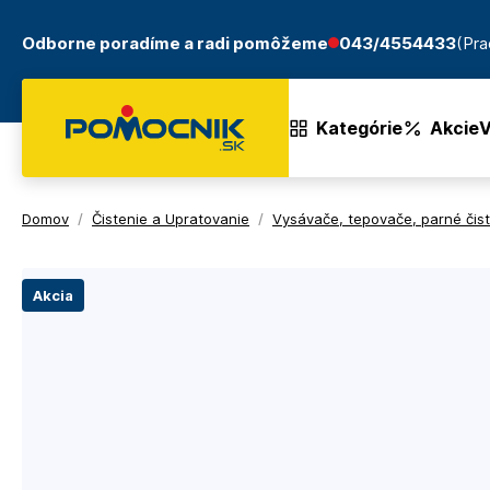
Odborne poradíme a radi pomôžeme
043/4554433
(Pra
Kategórie
Akcie
V
Domov
/
Čistenie a Upratovanie
/
Vysávače, tepovače, parné čisti
Akcia