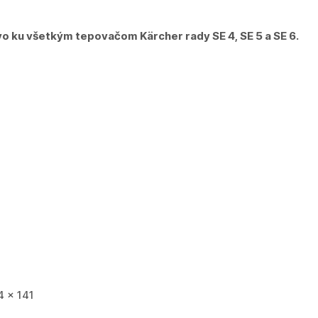
vo ku všetkým tepovačom Kärcher rady SE 4, SE 5 a SE 6.
4 x 141