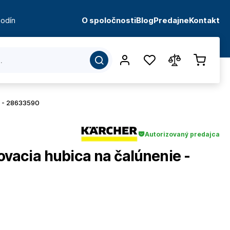
odín
O spoločnosti
Blog
Predajne
Kontakt
e - 28633590
Autorizovaný predajca
acia hubica na čalúnenie -
d