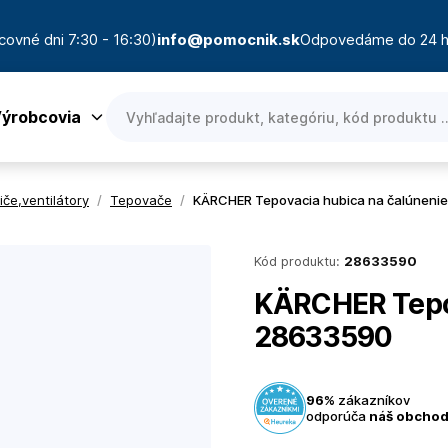
covné dni 7:30 - 16:30)
info@pomocnik.sk
Odpovedáme do 24 h
ýrobcovia
če,ventilátory
/
Tepovače
/
KÄRCHER Tepovacia hubica na čalúneni
Kód produktu:
28633590
KÄRCHER Tepov
28633590
96%
zákazníkov
odporúča
náš obcho