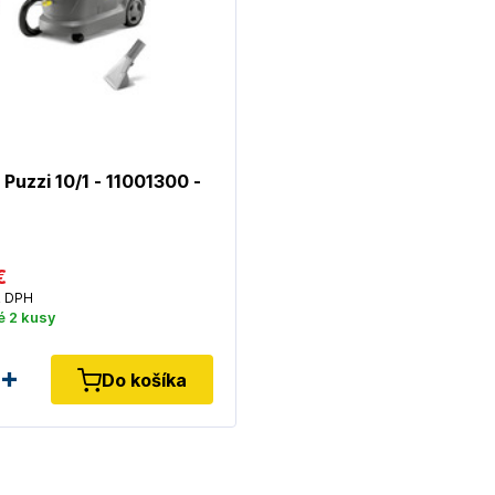
uzzi 10/1 - 11001300 -
€
 DPH
é 2 kusy
Do košíka