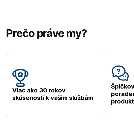
Prečo práve my?
Špičko
Viac ako 30 rokov
poraden
skúseností k vašim službám
produk