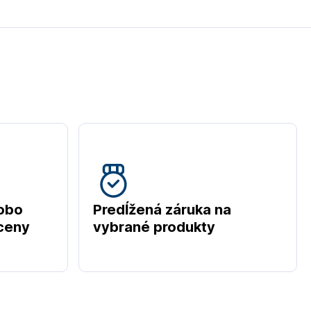
obo
Predĺžená záruka na
 ceny
vybrané produkty