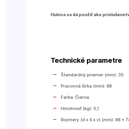
Hubica sa dá použiť ako príslušenst
Technické parametre
Štandardný priemer (mm): 35
Pracovná šírka (mm): 88
Farba: Čierna
Hmotnosť (kg): 0,1
Rozmery (d x š x v) (mm): 88 x 7