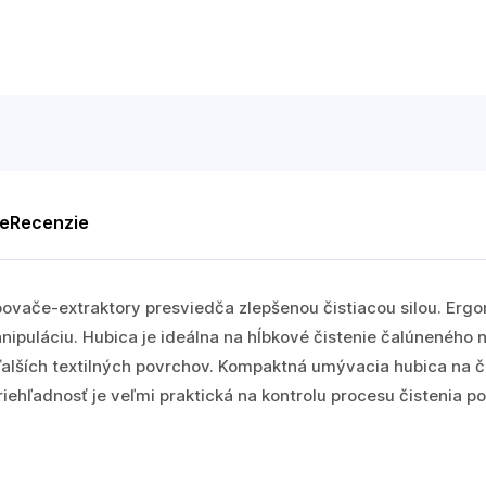
te
Recenzie
povače-extraktory presviedča zlepšenou čistiacou silou. Erg
puláciu. Hubica je ideálna na hĺbkové čistenie čalúneného 
alších textilných povrchov. Kompaktná umývacia hubica na 
riehľadnosť je veľmi praktická na kontrolu procesu čistenia p