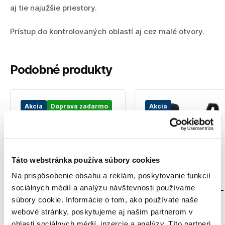
aj tie najužšie priestory.
Prístup do kontrolovaných oblastí aj cez malé otvory.
Podobné produkty
Akcia
Doprava zadarmo
Akcia
Táto webstránka používa súbory cookies
Na prispôsobenie obsahu a reklám, poskytovanie funkcií
sociálnych médií a analýzu návštevnosti používame
BOSCH GTC 400 C
BOSCH GMC 600-15 -
Professional -
kliešťový merač -
súbory cookie. Informácie o tom, ako používate naše
0601083101 - Detektor
0601077600
webové stránky, poskytujeme aj našim partnerom v
teploty
0601083101
0601077600
oblasti sociálnych médií, inzercie a analýzy. Títo partneri