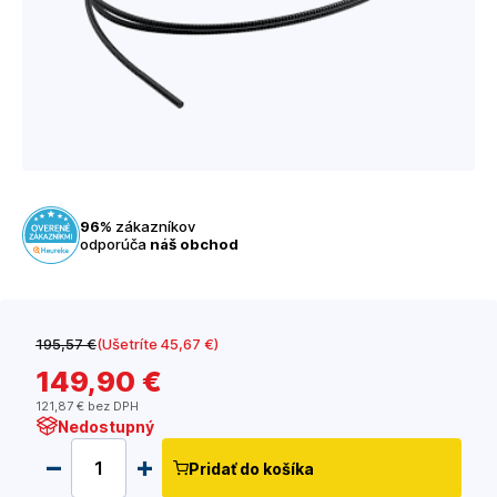
96%
zákazníkov
odporúča
náš obchod
195
,57 €
(Ušetríte 45
,67 €
)
149
,90 €
121
,87 €
bez DPH
Nedostupný
Pridať do košíka