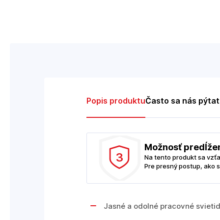
Popis produktu
Často sa nás pýta
Možnosť predĺže
3
Na tento produkt sa vzť
Pre presný postup, ako s
Jasné a odolné pracovné svieti