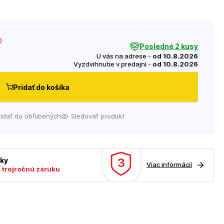
)
Posledné 2 kusy
U vás na adrese -
od 10.8.2026
Vyzdvihnutie v predajni -
od 10.8.2026
Pridať do košíka
ridať do obľubených
Sledovať produkt
3
uky
Viac informácií
ú
trojročnú záruku