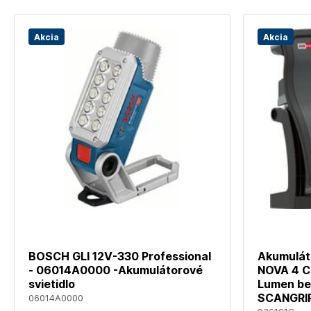
Akcia
Akcia
BOSCH GLI 12V-330 Professional
Akumulát
- 06014A0000 -Akumulátorové
NOVA 4 
svietidlo
Lumen be
SCANGRI
06014A0000