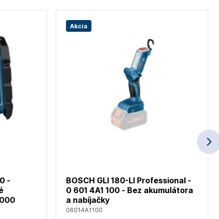
Akcia
0 -
BOSCH GLI 180-LI Professional -
é
0 601 4A1 100 - Bez akumulátora
8000
a nabíjačky
06014A1100