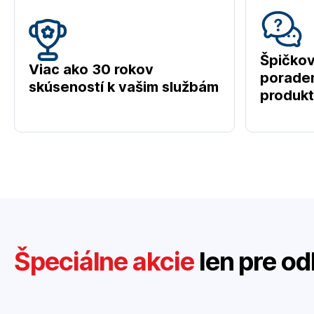
Špičko
Viac ako 30 rokov
poraden
skúseností k vašim službám
produk
Špeciálne akcie
len pre od