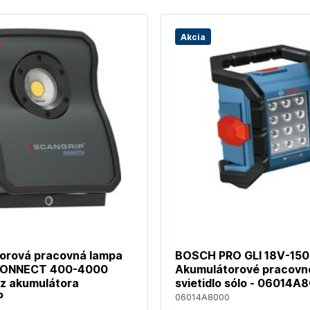
Akcia
orová pracovná lampa
BOSCH PRO GLI 18V-150
CONNECT 400-4000
Akumulátorové pracovn
z akumulátora
svietidlo sólo - 06014A
P
06014A8000