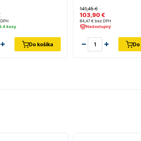
141
,45 €
€
103
,90 €
 DPH
84
,47 €
bez DPH
é 4 kusy
Nedostupný
Do košíka
Do 