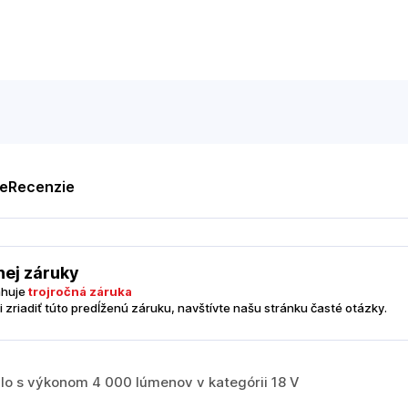
te
Recenzie
nej záruky
ahuje
trojročná záruka
i zriadiť túto predĺženú záruku, navštívte našu stránku časté otázky.
dlo s výkonom 4 000 lúmenov v kategórii 18 V