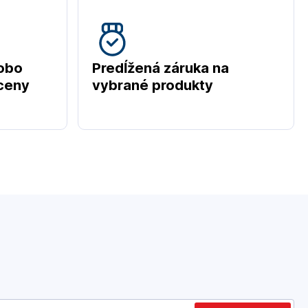
obo
Predĺžená záruka na
 ceny
vybrané produkty