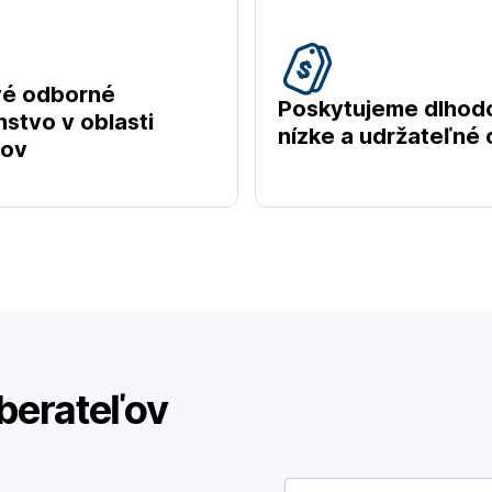
vé odborné
Poskytujeme dlhod
stvo v oblasti
nízke a udržateľné
tov
berateľov