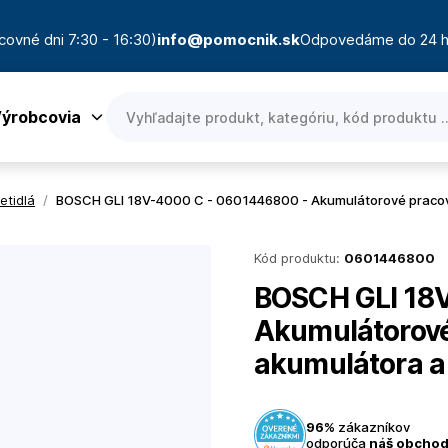
covné dni 7:30 - 16:30)
info@pomocnik.sk
Odpovedáme do 24 h
ýrobcovia
etidlá
/
BOSCH GLI 18V-4000 C - 0601446800 - Akumulátorové pracovné
Kód produktu:
0601446800
BOSCH GLI 18
Akumulátorové 
akumulátora a
96%
zákazníkov
odporúča
náš obcho