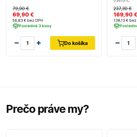
036101C
79
,90 €
237
,30 €
69
,90 €
169
,90 
56
,83 €
bez DPH
138
,13 €
bez
Posledné 3 kusy
Posledn
Do košíka
Prečo práve my?