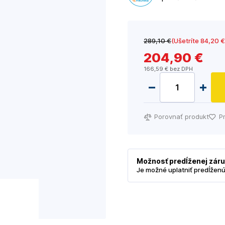
289
,10 €
(Ušetríte 84
,20 €
204
,90 €
166
,59 €
bez DPH
Porovnať produkt
P
Možnosť predĺženej zár
Je možné uplatniť predĺžen