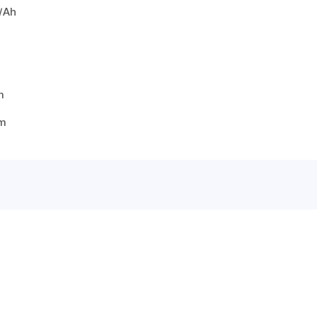
/Ah
m
mm