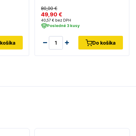
80
,00 €
49
,90 €
40
,57 €
bez DPH
Posledné 3 kusy
košíka
Do košíka