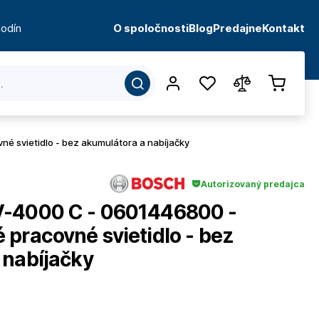
odín
O spoločnosti
Blog
Predajne
Kontakt
 svietidlo - bez akumulátora a nabíjačky
Autorizovaný predajca
V-4000 C - 0601446800 -
pracovné svietidlo - bez
 nabíjačky
d