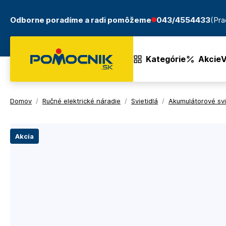
Odborne poradíme a radi pomôžeme
043/4554433
(Pra
Kategórie
Akcie
V
Domov
/
Ručné elektrické náradie
/
Svietidlá
/
Akumulátorové svi
Akcia