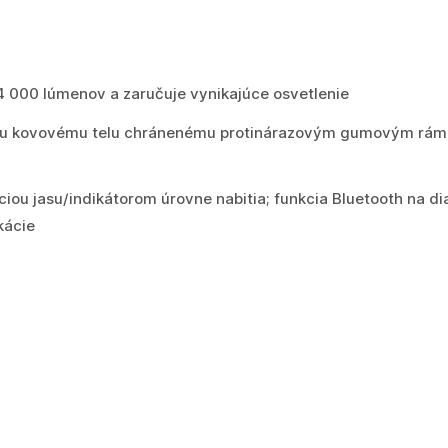
 000 lúmenov a zaručuje vynikajúce osvetlenie
u kovovému telu chránenému protinárazovým gumovým rámo
ciou jasu/indikátorom úrovne nabitia; funkcia Bluetooth na d
kácie