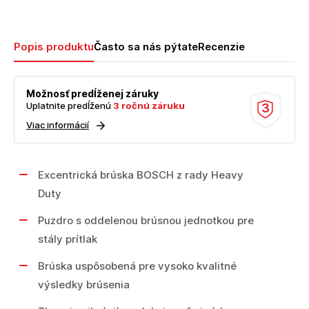
Popis produktu
Často sa nás pýtate
Recenzie
Možnosť predĺženej záruky
Uplatnite predĺženú
3 ročnú záruku
3
Viac informácií
Excentrická brúska BOSCH z rady Heavy
Duty
Puzdro s oddelenou brúsnou jednotkou pre
stály prítlak
Brúska uspôsobená pre vysoko kvalitné
výsledky brúsenia