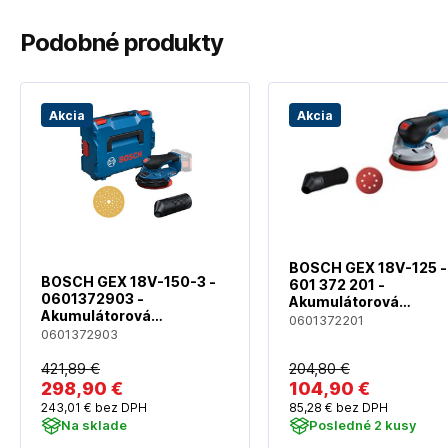
Podobné produkty
Akcia
Akcia
BOSCH GEX 18V-125 -
BOSCH GEX 18V-150-3 -
601 372 201 -
0601372903 -
Akumulátorová
Akumulátorová
excentrická brúska - 
0601372201
excentrická brúska bez
0601372903
akumulátora a nabíja
akumulátora a nabíjačky
421
,89 €
204
,80 €
298
,90 €
104
,90 €
243
,01 €
bez DPH
85
,28 €
bez DPH
Na sklade
Posledné 2 kusy