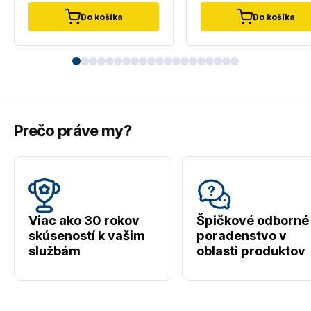
Do košíka
Do košíka
Prečo práve my?
Viac ako 30 rokov
Špičkové odborné
skúseností k vašim
poradenstvo v
službám
oblasti produktov