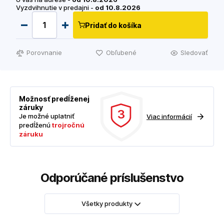
Vyzdvihnutie v predajni -
od 10.8.2026
Pridať do košíka
Porovnanie
Obľubené
Sledovať
Možnosť predĺženej
záruky
3
Je možné uplatniť
Viac informácií
predĺženú
trojročnú
záruku
Odporúčané príslušenstvo
Všetky produkty