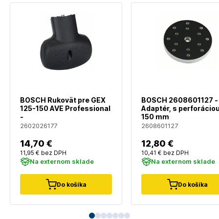
BOSCH Rukovät pre GEX
BOSCH 2608601127 -
125-150 AVE Professional
Adaptér, s perforácio
-
150 mm
2602026177
2608601127
14
,70 €
12
,80 €
11
,95 €
bez DPH
10
,41 €
bez DPH
Na externom sklade
Na externom sklade
Do košíka
Do košíka