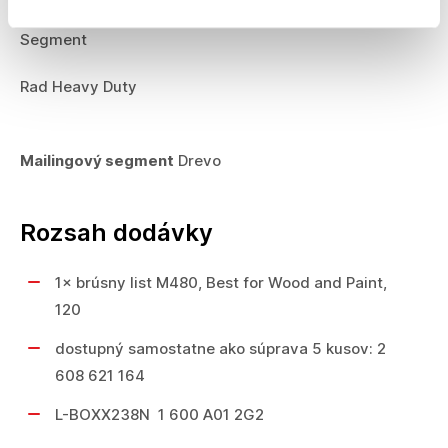
Segment
Rad Heavy Duty
Mailingový segment
Drevo
Rozsah dodávky
1× brúsny list M480, Best for Wood and Paint,
120
dostupný samostatne ako súprava 5 kusov: 2
608 621 164
L-BOXX238N 1 600 A01 2G2