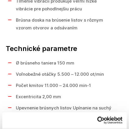
Tlmenie vibrácií produkuje veľmi nízke
vibrácie pre pohodlnejšiu prácu
Brúsna doska na brúsenie listov s rôznym
vzorom otvorov a odsávaním
Technické parametre
Ø brúsneho taniera 150 mm
Voľnobežné otáčky 5.500 – 12.000 ot/min
Počet kmitov 11.000 – 24.000 min-1
Excentricita 2,00 mm
Upevnenie brúsnych listov Upínanie na suchý
zips
Menovitý príkon 400 W