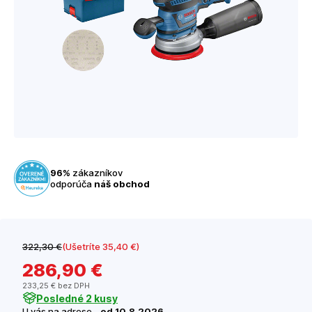
96%
zákazníkov
odporúča
náš obchod
322
,30 €
(Ušetríte 35
,40 €
)
286
,90 €
233
,25 €
bez DPH
Posledné 2 kusy
U vás na adrese -
od 10.8.2026