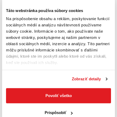
Hmotnosť 2,4 kg
Táto webstránka používa súbory cookies
Rozmery náradia (dĺžka) 409 mm
Na prispôsobenie obsahu a reklám, poskytovanie funkcií
sociálnych médií a analýzu návštevnosti používame
Rozmery náradia (výška) 197 mm
súbory cookie. Informácie o tom, ako používate naše
webové stránky, poskytujeme aj našim partnerom v
Priemer dráhy krúživého pohybu 4,0 mm
oblasti sociálnych médií, inzercie a analýzy. Títo partneri
Hladina hlučnosti Úroveň hluku elektrického
môžu príslušné informácie skombinovať s ďalšími
náradia s hodnotením A je typicky: hladina
údajmi, ktoré ste im poskytli alebo ktoré od vás získali,
keď ste používali ich služby.
akustického tlaku dB(A); hladina akustického
výkonu dB(A). Neistota K= dB.
Zobraziť detaily
Informácia o hlučnosti a vibráciách
Hladina akustického tlaku 81 dB(A)
Povoliť všetko
Hladina akustického výkonu 92 dB(A)
Prispôsobiť
Nepresnosť K 3 dB