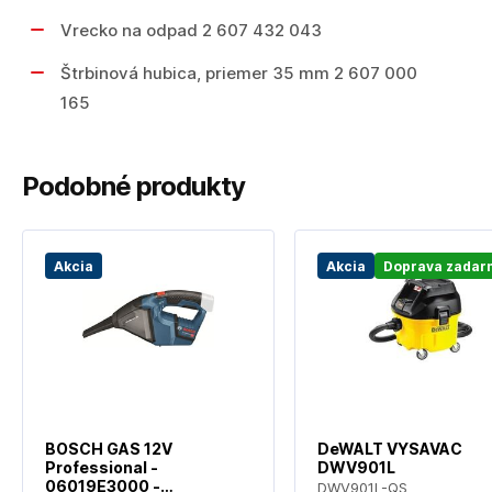
Vrecko na odpad 2 607 432 043
Štrbinová hubica, priemer 35 mm 2 607 000
165
Podobné produkty
Akcia
Akcia
Doprava zadar
BOSCH GAS 12V
DeWALT VYSAVAC
Professional -
DWV901L
06019E3000 -
DWV901L-QS