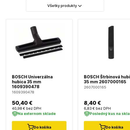
Všetky produkty
BOSCH Univerzálna
BOSCH Štrbinová hub
hubica 35 mm
35 mm 2607000165
1609390478
2607000165
1609390478
50
,40 €
8
,40 €
40
,98 €
bez DPH
6
,83 €
bez DPH
Na externom sklade
Posledný kus na skl
Do košíka
Do košíka