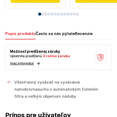
Popis produktu
Často sa nás pýtate
Recenzie
Možnosť predĺženej záruky
Uplatnite predĺženú
3 ročnú záruku
3
Viac informácií
Všestranný vysávač na vysávanie
namokro/nasucho s automatickým čistením
filtra a veľkým objemom nádoby
Prínos pre užívateľov