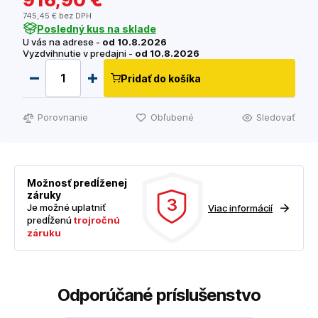
745
,45 €
bez DPH
Posledný kus na sklade
U vás na adrese -
od 10.8.2026
Vyzdvihnutie v predajni -
od 10.8.2026
Pridať do košíka
Porovnanie
Obľubené
Sledovať
Možnosť predĺženej
záruky
3
Je možné uplatniť
Viac informácií
predĺženú
trojročnú
záruku
Odporúčané príslušenstvo