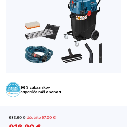
96%
zákazníkov
odporúča
náš obchod
983
,90 €
(Ušetríte 67
,00 €
)
916
,90 €