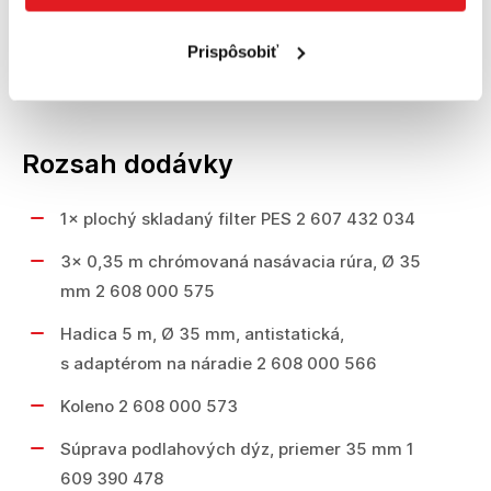
Max. podtlak (turbína) 254 mbar
Prispôsobiť
Rad Heavy Duty
Rozsah dodávky
1× plochý skladaný filter PES 2 607 432 034
3× 0,35 m chrómovaná nasávacia rúra, Ø 35
mm 2 608 000 575
Hadica 5 m, Ø 35 mm, antistatická,
s adaptérom na náradie 2 608 000 566
Koleno 2 608 000 573
Súprava podlahových dýz, priemer 35 mm 1
609 390 478