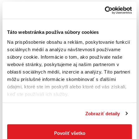
Hmotnosť 16,2 kg
Objem nádoby (brutto) 55 l
Objem nádoby netto 43 l
Táto webstránka používa súbory cookies
Na prispôsobenie obsahu a reklám, poskytovanie funkcií
Objem nádoby - voda (brutto) 40 l
sociálnych médií a analýzu návštevnosti používame
Prachová trieda vysávača na vysávanie
súbory cookie. Informácie o tom, ako používate naše
namokro/nasucho M
webové stránky, poskytujeme aj našim partnerom v
oblasti sociálnych médií, inzercie a analýzy. Títo partneri
Trieda prachu M
môžu príslušné informácie skombinovať s ďalšími
údajmi, ktoré ste im poskytli alebo ktoré od vás získali,
Rozmery náradia (šírka) 375 mm
keď ste používali ich služby.
Rozmery náradia (dĺžka) 570 mm
Rozmery náradia (výška) 865 mm
Zobraziť detaily
Plocha filtra 6.150 cm²
Povoliť všetko
Max. prietok vzduchu (turbína) 74 l/s