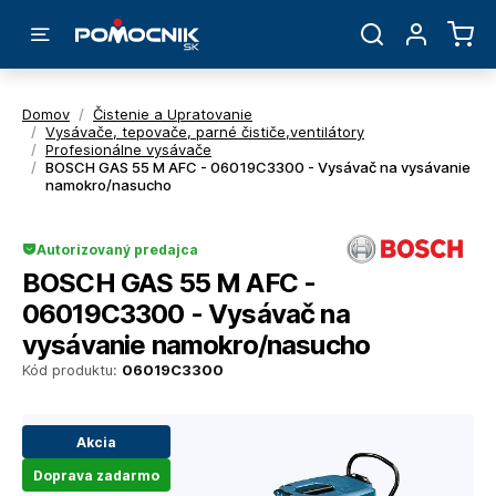
Domov
/
Čistenie a Upratovanie
/
Vysávače, tepovače, parné čističe,ventilátory
/
Profesionálne vysávače
/
BOSCH GAS 55 M AFC - 06019C3300 - Vysávač na vysávanie
namokro/nasucho
Autorizovaný predajca
BOSCH GAS 55 M AFC -
06019C3300 - Vysávač na
vysávanie namokro/nasucho
Kód produktu:
06019C3300
Akcia
Doprava zadarmo