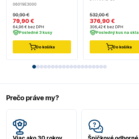
Akumulátorový vysávac -
06019E3000
Bez akumulátora a
nabíjacky
90
,90 €
532
,00 €
79
,90 €
376
,90 €
64
,96 €
bez DPH
306
,42 €
bez DPH
Posledné 3 kusy
Posledný kus na skl
Do košíka
Do košíka
Prečo práve my?
Viac ako 30 rokov
Špičkové odborné