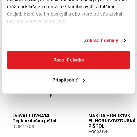
môžu príslušné informácie skombinovať s ďalšími
Informácia o hlucnosti a vibráciách
údajmi, ktoré ste im poskytli alebo ktoré od vás získali,
Hladina akustického tlaku 70 dB(A)
keď ste používali ich služby.
Zobraziť detaily
Podobné produkty
Povoliť všetko
Akcia
Akcia
Prispôsobiť
DeWALT D26414 -
MAKITA HG6031VK -
Teplovzdušná pištol
EL.HORÚCOVZDUSNÁ
PIŠTOL
D26414-QS
HG6031VK