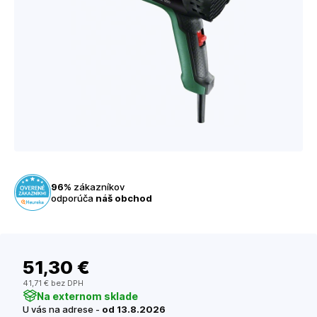
96%
zákazníkov
odporúča
náš obchod
51
,30 €
41
,71 €
bez DPH
Na externom sklade
U vás na adrese -
od 13.8.2026