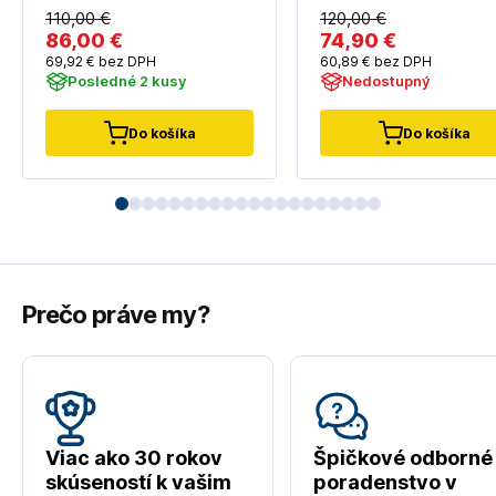
110
,00 €
120
,00 €
86
,00 €
74
,90 €
69
,92 €
bez DPH
60
,89 €
bez DPH
Posledné 2 kusy
Nedostupný
Do košíka
Do košíka
Prečo práve my?
Viac ako 30 rokov
Špičkové odborné
skúseností k vašim
poradenstvo v