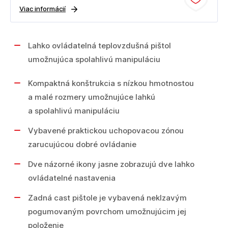
Viac informácií
Lahko ovládatelná teplovzdušná pištol
umožnujúca spolahlivú manipuláciu
Kompaktná konštrukcia s nízkou hmotnostou
a malé rozmery umožnujúce lahkú
a spolahlivú manipuláciu
Vybavené praktickou uchopovacou zónou
zarucujúcou dobré ovládanie
Dve názorné ikony jasne zobrazujú dve lahko
ovládatelné nastavenia
Zadná cast pištole je vybavená neklzavým
pogumovaným povrchom umožnujúcim jej
položenie