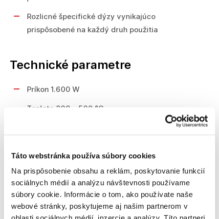
Rozlicné špecifické dýzy vynikajúco
prispôsobené na každý druh použitia
Technické parametre
Príkon 1.600 W
Teplota 300 – 500 °C
Teplota 300 / 500 °C
Prietok vzduchu 240 / 450 l/min
Táto webstránka používa súbory cookies
Hmotnost 0,47 kg
Na prispôsobenie obsahu a reklám, poskytovanie funkcií
sociálnych médií a analýzu návštevnosti používame
Funkcie
súbory cookie. Informácie o tom, ako používate naše
webové stránky, poskytujeme aj našim partnerom v
Mäkká tlmiaca vložka rukoväte
oblasti sociálnych médií, inzercie a analýzy. Títo partneri