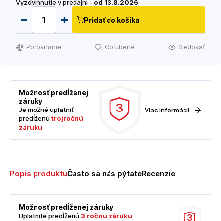
Vyzdvihnutie v predajni -
od 13.8.2026
Pridať do košíka
Porovnanie
Obľubené
Sledovať
Možnosť predĺženej
záruky
3
Je možné uplatniť
Viac informácií
predĺženú
trojročnú
záruku
Popis produktu
Často sa nás pýtate
Recenzie
Možnosť predĺženej záruky
Uplatnite predĺženú
3 ročnú záruku
3