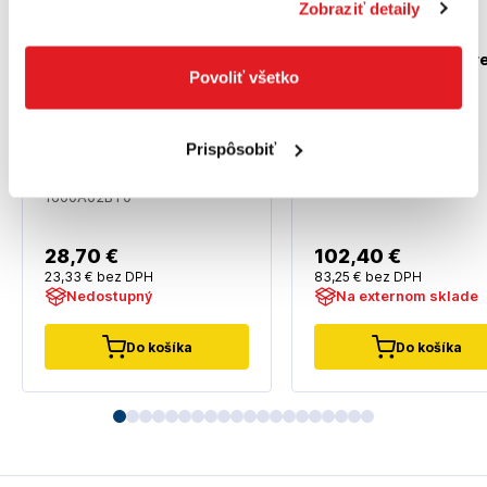
Zobraziť detaily
GEDORE Račňa 3/4"
510mm 50 zub Gedor
Povoliť všetko
61520010
BOSCH 14-dielna súprava
Prispôsobiť
¼” nástrčných kľúčov -
1600A02BY0
1600A02BY0
28
,70 €
102
,40 €
23
,33 €
bez DPH
83
,25 €
bez DPH
Nedostupný
Na externom sklade
Do košíka
Do košíka