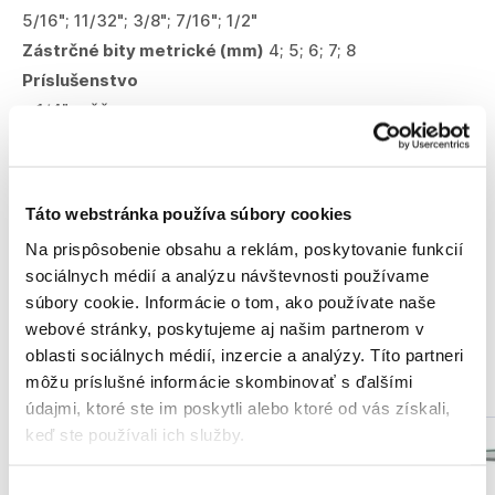
5/16"; 11/32"; 3/8"; 7/16"; 1/2"
Zástrčné bity metrické (mm)
4; 5; 6; 7; 8
Príslušenstvo
• 1/4" račňa
• 3/8" račňa
• Adaptér z 1/4" na 3/8"
• Redukcia z 3/8" na 1/4"
Táto webstránka používa súbory cookies
• 3/8" hlavica na zapaľovacie sviečky: 16 mm
Na prispôsobenie obsahu a reklám, poskytovanie funkcií
• 28 ks metrických a cólových inbusových kľúčov
sociálnych médií a analýzu návštevnosti používame
• 1/4" skrutkovacia rukoväť
súbory cookie. Informácie o tom, ako používate naše
webové stránky, poskytujeme aj našim partnerom v
oblasti sociálnych médií, inzercie a analýzy. Títo partneri
Podobné produkty
môžu príslušné informácie skombinovať s ďalšími
údajmi, ktoré ste im poskytli alebo ktoré od vás získali,
keď ste používali ich služby.