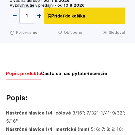
U vás na adrese -
od 11.8.2026
Vyzdvihnutie v predajni -
od 10.8.2026
Pridať do košíka
Porovnanie
Obľubené
Sledovať
Popis produktu
Často sa nás pýtate
Recenzie
Popis:
Nástrčné hlavice 1/4" cólové
3/16"; 7/32"; 1/4"; 9/32";
5/16"
Nástrčné hlavice 1/4" metrické
(mm)
5; 6; 7; 8; 9; 10;