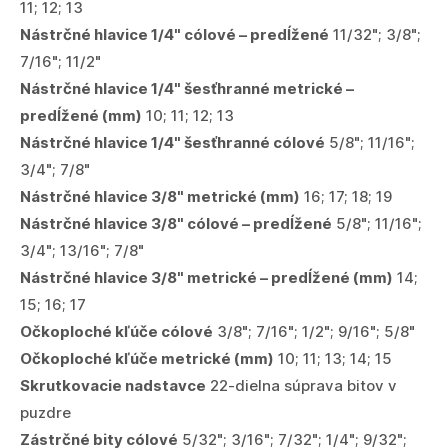
11; 12; 13
Nástrčné hlavice 1/4"
cólové – predĺžené
11/32"; 3/8";
7/16"; 11/2"
Nástrčné hlavice 1/4" šesťhranné
metrické –
predĺžené (mm)
10; 11; 12; 13
Nástrčné hlavice 1/4" šesťhranné
cólové
5/8"; 11/16";
3/4"; 7/8"
Nástrčné hlavice 3/8" metrické
(mm)
16; 17; 18; 19
Nástrčné hlavice 3/8" cólové – predĺžené
5/8"; 11/16";
3/4"; 13/16"; 7/8"
Nástrčné hlavice 3/8" metrické – predĺžené (mm)
14;
15; 16; 17
Očkoploché kľúče cólové
3/8"; 7/16"; 1/2"; 9/16"; 5/8"
Očkoploché kľúče metrické (mm)
10; 11; 13; 14; 15
Skrutkovacie nadstavce
22-dielna súprava bitov v
puzdre
Zástrčné bity cólové
5/32"; 3/16"; 7/32"; 1/4"; 9/32";