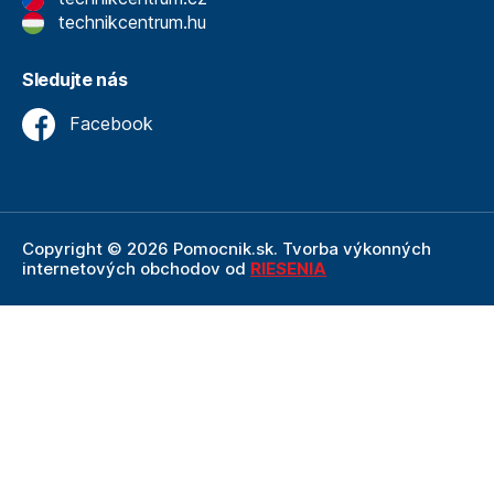
technikcentrum.hu
Sledujte nás
Facebook
Copyright © 2026 Pomocnik.sk. Tvorba výkonných
internetových obchodov od
RIESENIA
Internetový obchod Pomocnik.sk
je neoddeliteľnou
súčasťou spoločnosti Technik
, ktorá je lídrom v oblasti
technického vybavenia a nástrojov. Ako súčasť firmy
Technik, Pomocnik.sk ťaží z dlhoročných skúseností,
odbornosti a silného zázemia, ktoré spoločnosť Technik
prináša.
Táto stránka je chránená pomocou reCAPTCHA a uplatňujú sa
Pravidlá ochrany osobných údajov
spoločnosti Google a ich