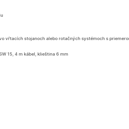
iu
 vo vŕtacích stojanoch alebo rotačných systémoch s priemero
SW 15, 4 m kábel, klieština 6 mm