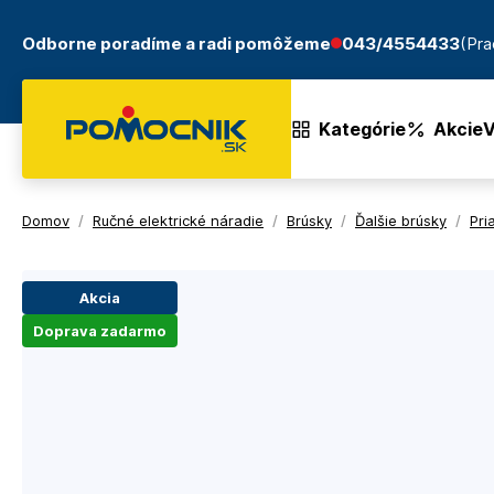
Odborne poradíme a radi pomôžeme
043/4554433
(Pra
Kategórie
Akcie
V
Domov
/
Ručné elektrické náradie
/
Brúsky
/
Ďalšie brúsky
/
Pri
Akcia
Doprava zadarmo