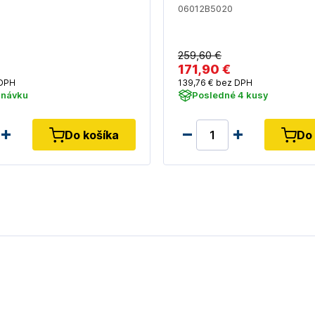
06012B5020
259
,60 €
171
,90 €
DPH
139
,76 €
bez DPH
dnávku
Posledné 4 kusy
Do košíka
Do 