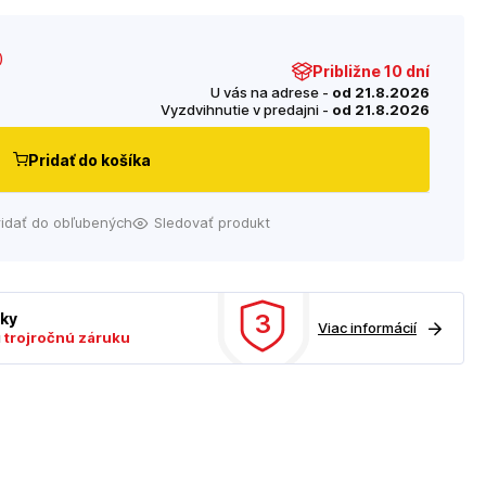
)
Približne 10 dní
U vás na adrese -
od 21.8.2026
Vyzdvihnutie v predajni -
od 21.8.2026
Pridať do košíka
ridať do obľubených
Sledovať produkt
3
uky
Viac informácií
ú
trojročnú záruku