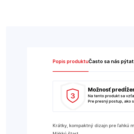
Popis produktu
Často sa nás pýta
Možnosť predĺže
3
Na tento produkt sa vzť
Pre presný postup, ako s
Krátky, kompaktný dizajn pre ľahkú 
Mäkký štart