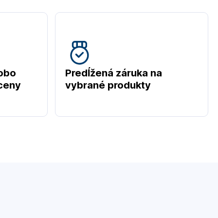
obo
Predĺžená záruka na
 ceny
vybrané produkty