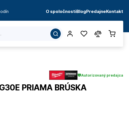
odín
O spoločnosti
Blog
Predajne
Kontakt
Autorizovaný predajca
G30E PRIAMA BRÚSKA
d