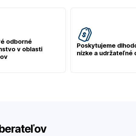
vé odborné
Poskytujeme dlhod
stvo v oblasti
nízke a udržateľné
tov
berateľov