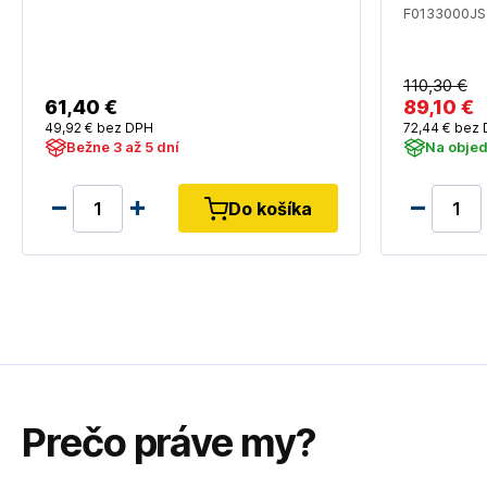
F0133000JS
110
,30 €
61
,40 €
89
,10 €
49
,92 €
bez DPH
72
,44 €
bez 
Bežne 3 až 5 dní
Na obje
Do košíka
Prečo práve my?