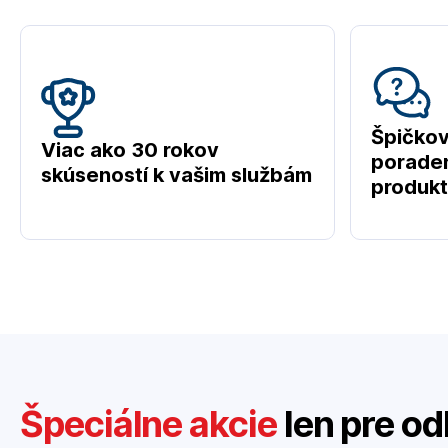
Špičko
Viac ako 30 rokov
poraden
skúseností k vašim službám
produk
Špeciálne akcie
len pre od