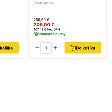
0601220100
269
,60 €
206
,00 €
167
,48 €
bez DPH
Posledné 2 kusy
košíka
Do košíka