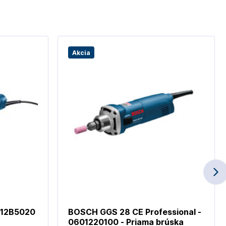
Akcia
012B5020
BOSCH GGS 28 CE Professional -
0601220100 - Priama brúska