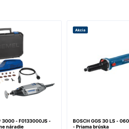
Akcia
 3000 - F0133000JS -
BOSCH GGS 30 LS - 06
ne náradie
- Priama brúska