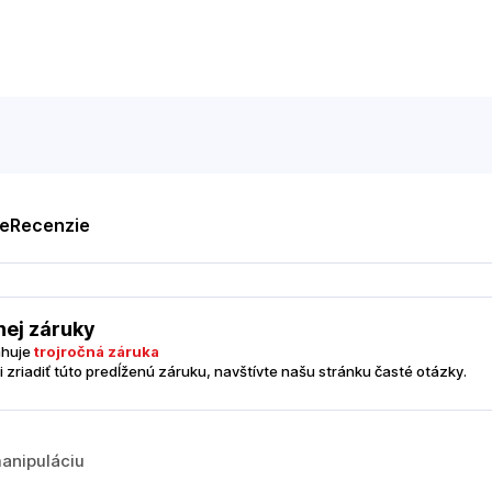
te
Recenzie
nej záruky
ahuje
trojročná záruka
i zriadiť túto predĺženú záruku, navštívte našu stránku časté otázky.
manipuláciu