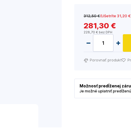
312
,50 €
(Ušetríte 31
,20 €
281
,30 €
228
,70 €
bez DPH
Porovnať produkt
P
Možnosť predĺženej zár
Je možné uplatniť predĺžen