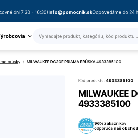
covné dni 7:30 - 16:30)
info@pomocnik.sk
Odpovedáme do 24 h
ýrobcovia
ame brúsky
/
MILWAUKEE DG30E PRIAMA BRÚSKA 4933385100
Kód produktu:
4933385100
MILWAUKEE D
4933385100
96%
zákazníkov
odporúča
náš obcho