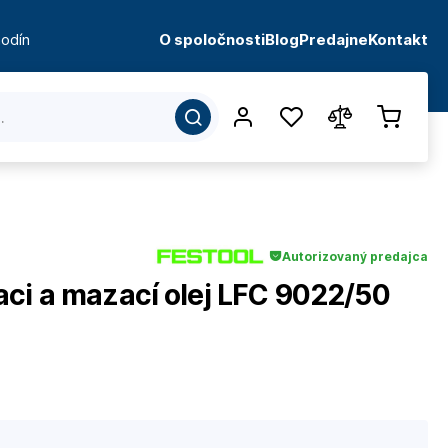
odín
O spoločnosti
Blog
Predajne
Kontakt
Autorizovaný predajca
aci a mazací olej LFC 9022/50
d