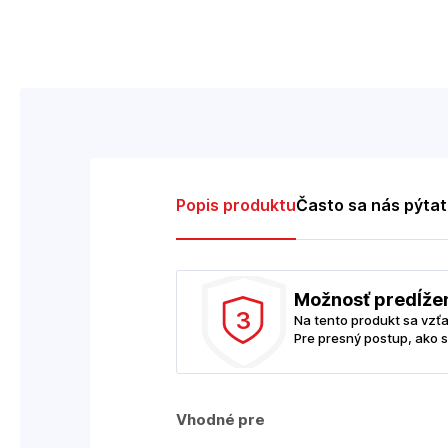
Popis produktu
Často sa nás pýta
Možnosť predĺže
3
Na tento produkt sa vzť
Pre presný postup, ako s
Vhodné pre