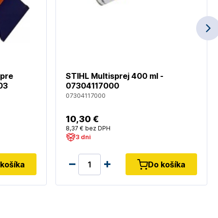
pre
STIHL Multisprej 400 ml -
03
07304117000
07304117000
10
,30 €
8
,37 €
bez DPH
3 dni
košíka
Do košíka