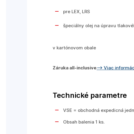
pre LEX, LRS
špeciálny olej na úpravu tlakov
v kartónovom obale
Záruka all-inclusive
--> Viac informác
Technické parametre
VSE = obchodná expedicná jednot
Obsah balenia 1 ks.