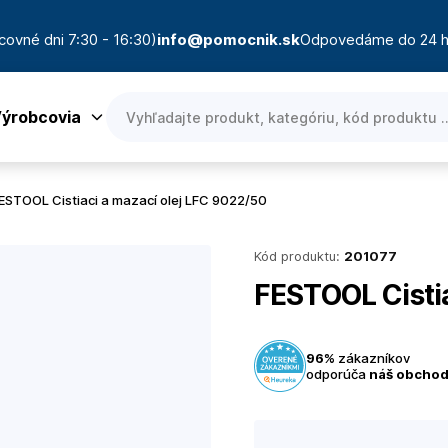
covné dni 7:30 - 16:30)
info@pomocnik.sk
Odpovedáme do 24 h
ýrobcovia
ESTOOL Cistiaci a mazací olej LFC 9022/50
Kód produktu:
201077
FESTOOL Cisti
96%
zákazníkov
odporúča
náš obcho