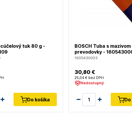
cúčelový tuk 80 g -
BOSCH Tuba s mazivom 
109
prevodovky - 16054300
9
1605430003
30
,80 €
PH
25
,04 €
bez DPH
Nedostupný
Do košíka
Do 