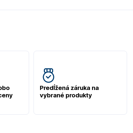
obo
Predĺžená záruka na
 ceny
vybrané produkty