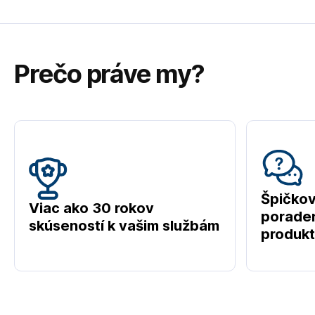
Prečo práve my?
Špičko
Viac ako 30 rokov
poraden
skúseností k vašim službám
produk