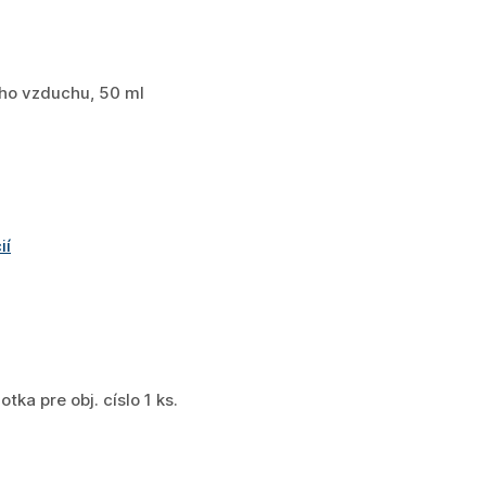
ého vzduchu, 50 ml
ií
ka pre obj. císlo 1 ks.