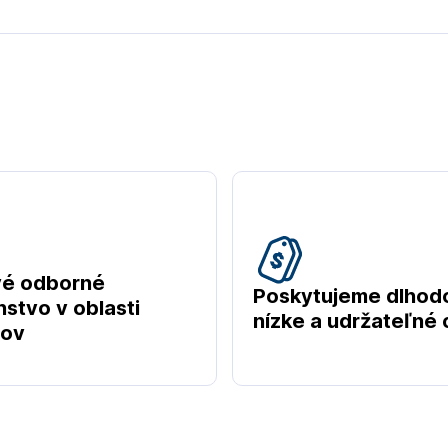
vé odborné
Poskytujeme dlhod
stvo v oblasti
nízke a udržateľné
tov