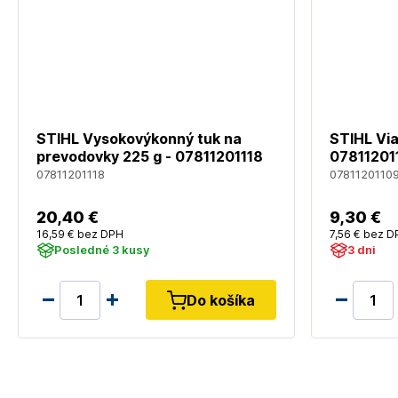
STIHL Vysokovýkonný tuk na
STIHL Via
prevodovky 225 g - 07811201118
07811201
07811201118
0781120110
20
,40 €
9
,30 €
16
,59 €
bez DPH
7
,56 €
bez D
Posledné 3 kusy
3 dni
Do košíka