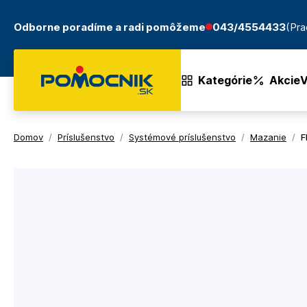
Odborne poradíme a radi pomôžeme
043/4554433
(Pra
Kategórie
Akcie
V
Domov
/
Príslušenstvo
/
Systémové príslušenstvo
/
Mazanie
/
F