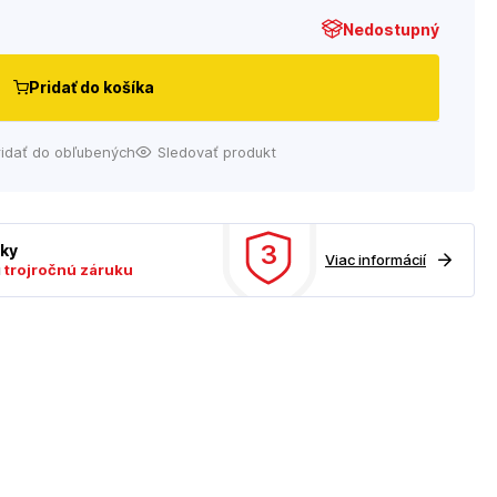
Nedostupný
Pridať do košíka
ridať do obľubených
Sledovať produkt
3
uky
Viac informácií
ú
trojročnú záruku