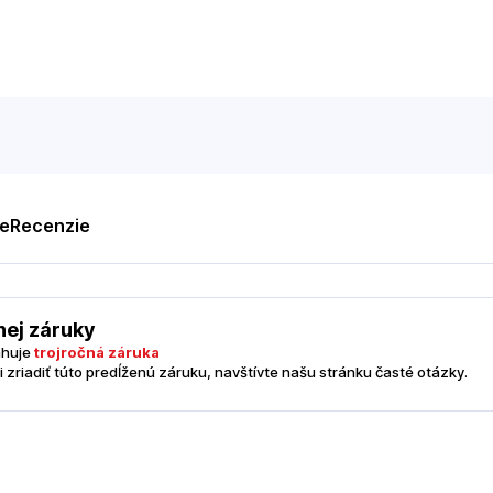
te
Recenzie
nej záruky
ahuje
trojročná záruka
i zriadiť túto predĺženú záruku, navštívte našu stránku časté otázky.