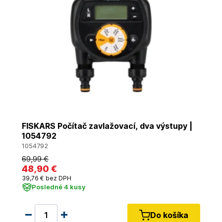
FISKARS Počítač zavlažovací, dva výstupy |
1054792
1054792
69
,99 €
48
,90 €
39
,76 €
bez DPH
Posledné 4 kusy
Do košíka