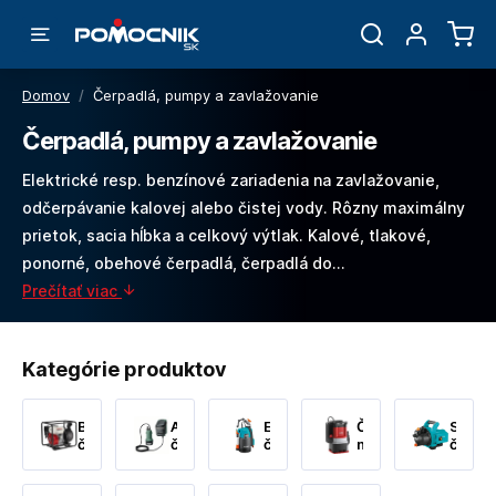
Domov
/
Čerpadlá, pumpy a zavlažovanie
Čerpadlá, pumpy a zavlažovanie
Elektrické resp. benzínové zariadenia na zavlažovanie,
odčerpávanie kalovej alebo čistej vody. Rôzny maximálny
prietok, sacia hĺbka a celkový výtlak. Kalové, tlakové,
ponorné, obehové čerpadlá, čerpadlá do…
Prečítať viac
Kategórie produktov
Benzínové
Akumulátorové
Elektrické
Čerpadlá
Samon
čerpadlá
čerpadlá
čerpadlá
na
čerpa
čistú
vodu