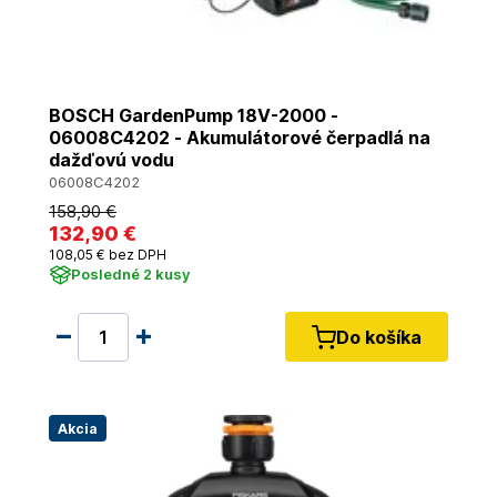
BOSCH GardenPump 18V-2000 -
06008C4202 - Akumulátorové čerpadlá na
dažďovú vodu
06008C4202
158
,90 €
132
,90 €
108
,05 €
bez DPH
Posledné 2 kusy
Do košíka
Akcia