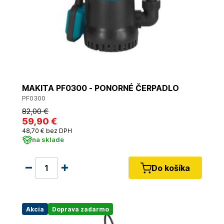
MAKITA PF0300 - PONORNÉ ČERPADLO
PF0300
82
,00 €
59
,90 €
48
,70 €
bez DPH
na sklade
Do košíka
Akcia
Doprava zadarmo