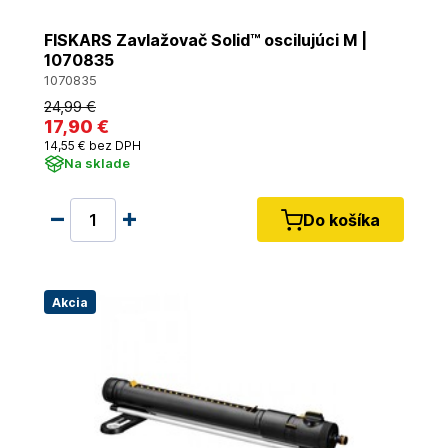
FISKARS Zavlažovač Solid™ oscilujúci M |
1070835
1070835
24
,99 €
17
,90 €
14
,55 €
bez DPH
Na sklade
Do košíka
Akcia