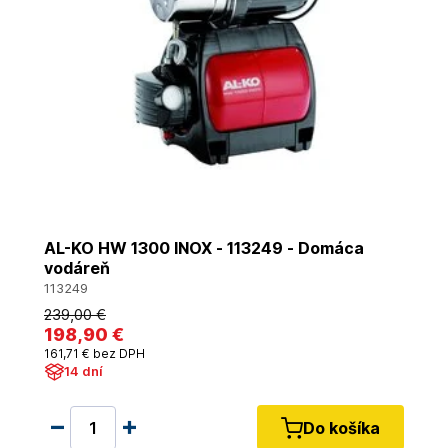
AL-KO HW 1300 INOX - 113249 - Domáca
vodáreň
113249
239
,00 €
198
,90 €
161
,71 €
bez DPH
14 dní
Do košíka