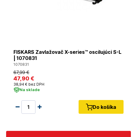
FISKARS Zavlažovač X-series™ oscilujúci S-L
| 1070831
1070831
67
,99 €
47
,90 €
38
,94 €
bez DPH
Na sklade
Do košíka