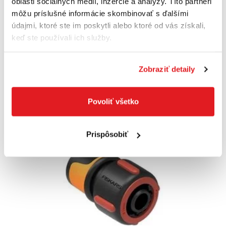
oblasti sociálnych médií, inzercie a analýzy. Títo partneri
dažďovú vodu - bez akumulátora a nabíja
môžu príslušné informácie skombinovať s ďalšími
06008C4203
údajmi, ktoré ste im poskytli alebo ktoré od vás získali,
105
,60 €
83
,90 €
keď ste používali ich služby.
68
,21 €
bez DPH
Nedostupný
Zobraziť detaily
Do košíka
Povoliť všetko
Akcia
Prispôsobiť