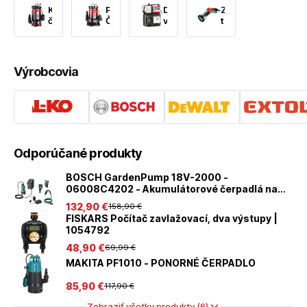
Kalové
Ponorné
Domáce
Zavlažovacia
čerpadlá
Čerpadlá
vodárne
technika
a
automaty
Výrobcovia
Odporúčané produkty
BOSCH GardenPump 18V-2000 -
06008C4202 - Akumulátorové čerpadlá na
dažďovú vodu
132
,90 €
158
,90 €
FISKARS Počítač zavlažovací, dva výstupy |
1054792
48
,90 €
69
,99 €
MAKITA PF1010 - PONORNÉ ČERPADLO
85
,90 €
117
,90 €
Zobraziť všetky produkty (6)