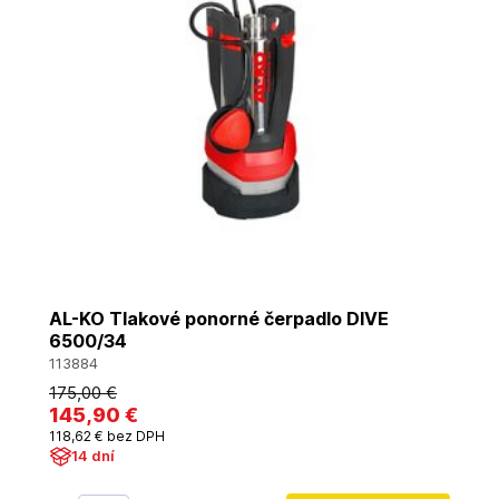
AL-KO Tlakové ponorné čerpadlo DIVE
6500/34
113884
175
,00 €
145
,90 €
118
,62 €
bez DPH
14 dní