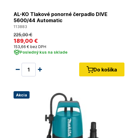
AL-KO Tlakové ponorné čerpadlo DIVE
5600/44 Automatic
113883
225
,00 €
189
,00 €
153
,66 €
bez DPH
Posledný kus na sklade
Do košíka
Akcia