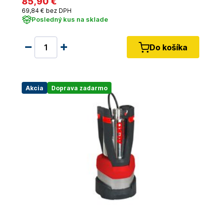
85
,90 €
69
,84 €
bez DPH
Posledný kus na sklade
Do košíka
Akcia
Doprava zadarmo