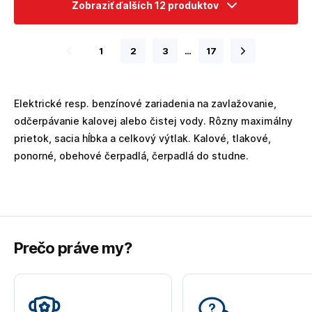
Zobraziť ďalších 12 produktov
1
2
3
…
17
Elektrické resp. benzínové zariadenia na zavlažovanie,
odčerpávanie kalovej alebo čistej vody. Rôzny maximálny
prietok, sacia hĺbka a celkový výtlak. Kalové, tlakové,
ponorné, obehové čerpadlá, čerpadlá do studne.
Prečo práve my?