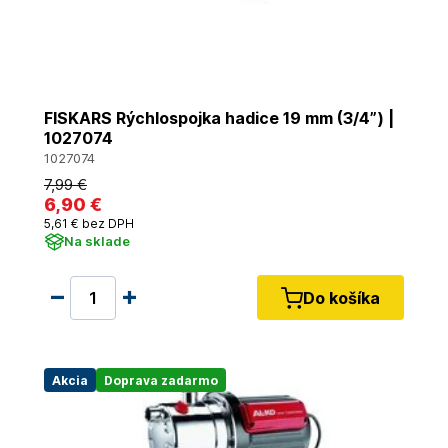
FISKARS Rýchlospojka hadice 19 mm (3/4”) |
1027074
1027074
7
,99 €
6
,90 €
5
,61 €
bez DPH
Na sklade
Do košíka
Akcia
Doprava zadarmo