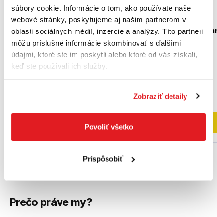
súbory cookie. Informácie o tom, ako používate naše
webové stránky, poskytujeme aj našim partnerom v
BOSCH Skrutkovací hrot
BOSCH Skrutkovací h
oblasti sociálnych médií, inzercie a analýzy. Títo partneri
Max Grip T25, 25 mm
Max Grip T25, 25 mm
môžu príslušné informácie skombinovať s ďalšími
2607001694
2607002541
údajmi, ktoré ste im poskytli alebo ktoré od vás získali,
keď ste používali ich služby.
27
,00 €
67
,60 €
21
,95 €
bez DPH
54
,96 €
bez DPH
Zobraziť detaily
Nedostupný
Nedostupný
Do košíka
Do košíka
Povoliť všetko
Prispôsobiť
Prečo práve my?