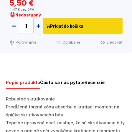
5
,50 €
4
,47 €
bez DPH
Nedostupný
Pridať do košíka
Porovnanie
Obľubené
Sledovať
Popis produktu
Často sa nás pýtate
Recenzie
Robustné skrutkovanie
Predĺžená torzná zóna absorbuje krútiaci moment na
špičke skrutkovacieho bitu
Tepelne upravená oceľ zaisťuje, že sú skrutkovacie bity
pevné a odolné voči vysokému krútiacemu momentu