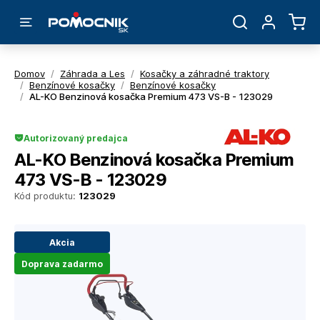
Domov
/
Záhrada a Les
/
Kosačky a záhradné traktory
/
Benzínové kosačky
/
Benzínové kosačky
/
AL-KO Benzinová kosačka Premium 473 VS-B - 123029
Autorizovaný predajca
AL-KO Benzinová kosačka Premium
473 VS-B - 123029
Kód produktu:
123029
Akcia
Doprava zadarmo