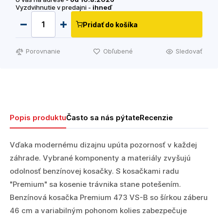
Vyzdvihnutie v predajni -
ihneď
Pridať do košíka
Porovnanie
Obľubené
Sledovať
Popis produktu
Často sa nás pýtate
Recenzie
Vďaka modernému dizajnu upúta pozornosť v každej
záhrade. Vybrané komponenty a materiály zvyšujú
odolnosť benzínovej kosačky. S kosačkami radu
"Premium" sa kosenie trávnika stane potešením.
Benzínová kosačka Premium 473 VS-B so šírkou záberu
46 cm a variabilným pohonom kolies zabezpečuje