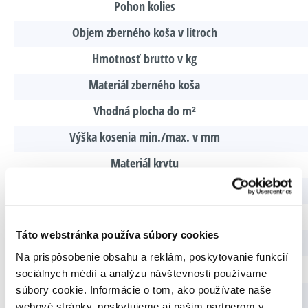
Pohon kolies
Objem zberného koša v litroch
Hmotnosť brutto v kg
Materiál zberného koša
Vhodná plocha do m²
Výška kosenia min./max. v mm
Materiál krytu
Nastavenie výšky kosenia
Objem palivovej nádrže v l
Táto webstránka používa súbory cookies
Funkcia mulčovanie
Na prispôsobenie obsahu a reklám, poskytovanie funkcií
Funkcia
sociálnych médií a analýzu návštevnosti používame
súbory cookie. Informácie o tom, ako používate naše
Bočné vyhadzovanie
webové stránky, poskytujeme aj našim partnerom v