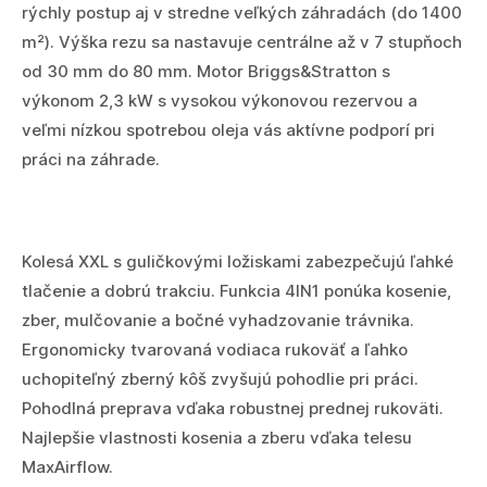
rýchly postup aj v stredne veľkých záhradách (do 1400
m²). Výška rezu sa nastavuje centrálne až v 7 stupňoch
od 30 mm do 80 mm. Motor Briggs&Stratton s
výkonom 2,3 kW s vysokou výkonovou rezervou a
veľmi nízkou spotrebou oleja vás aktívne podporí pri
práci na záhrade.
Kolesá XXL s guličkovými ložiskami zabezpečujú ľahké
tlačenie a dobrú trakciu. Funkcia 4IN1 ponúka kosenie,
zber, mulčovanie a bočné vyhadzovanie trávnika.
Ergonomicky tvarovaná vodiaca rukoväť a ľahko
uchopiteľný zberný kôš zvyšujú pohodlie pri práci.
Pohodlná preprava vďaka robustnej prednej rukoväti.
Najlepšie vlastnosti kosenia a zberu vďaka telesu
MaxAirflow.