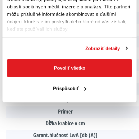
Max Airflow Technology
oblasti sociálnych médií, inzercie a analýzy. Títo partneri
môžu príslušné informácie skombinovať s ďalšími
Priemer predného kolesa v mm
údajmi, ktoré ste im poskytli alebo ktoré od vás získali,
Nastaviteľná výška rukoväte
keď ste používali ich služby.
Priemer zadného kolesa v mm
Zobraziť detaily
Sklopná rukoväť
Rýchlosť vpred max. km/h
Povoliť všetko
Kolesá s guličkovými ložiskami
Výkon zariadenia v kW
Prispôsobiť
Ukazovateľ naplnenia koša
Primer
Dĺžka krabice v cm
Garant.hlučnosť LwA [db (A)]