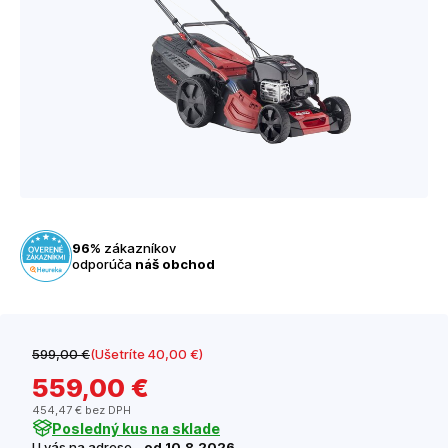
96%
zákazníkov
odporúča
náš obchod
599
,00 €
(Ušetríte 40
,00 €
)
559
,00 €
454
,47 €
bez DPH
Posledný kus na sklade
U vás na adrese -
od 10.8.2026