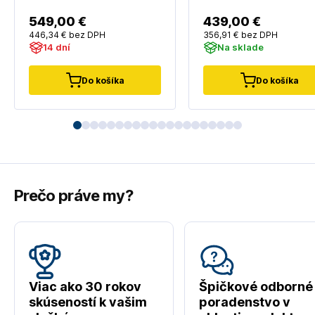
549
,00 €
439
,00 €
446
,34 €
bez DPH
356
,91 €
bez DPH
14 dní
Na sklade
Do košíka
Do košíka
Prečo práve my?
Viac ako 30 rokov
Špičkové odborné
skúseností k vašim
poradenstvo v