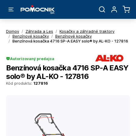
Domov
/
Záhrada a Les
/
Kosačky a záhradné traktory
/
Benzínové kosačky
/
Benzínové kosačky
/
Benzínová kosačka 4716 SP-A EASY solo® by AL-KO - 127816
Autorizovaný predajca
Benzínová kosačka 4716 SP-A EASY
solo® by AL-KO - 127816
Kód produktu:
127816