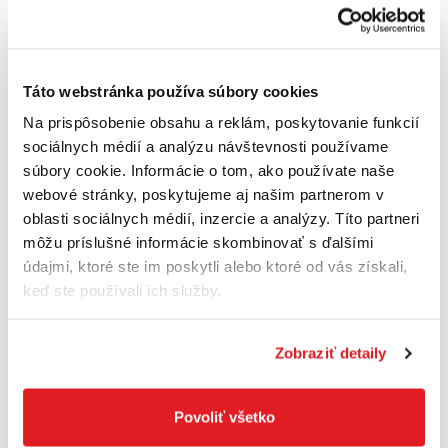
Ukazovateľ naplnenia koša: áno
Objem zberného koša: 65 L
Táto webstránka používa súbory cookies
Materiál zberného koša: odolná tkanina
Na prispôsobenie obsahu a reklám, poskytovanie funkcií
sociálnych médií a analýzu návštevnosti používame
Vhodná plocha: do 1500 m²
súbory cookie. Informácie o tom, ako používate naše
Automatický sýtič: áno
webové stránky, poskytujeme aj našim partnerom v
oblasti sociálnych médií, inzercie a analýzy. Títo partneri
Objem palivovej nádrže: 0,9 L
môžu príslušné informácie skombinovať s ďalšími
údajmi, ktoré ste im poskytli alebo ktoré od vás získali,
Elektrický štart: nie
keď ste používali ich služby.
Objem: 139 ccm
Počet otáčok: 2800 ot./min
Zobraziť detaily
Výkon: 2,1 kW
Povoliť všetko
Model motora: AL-KO Pro 145 QSS