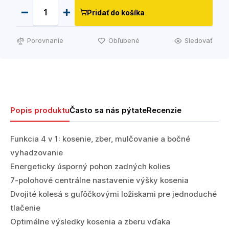
Pridať do košíka
Porovnanie
Obľubené
Sledovať
Popis produktu
Často sa nás pýtate
Recenzie
Funkcia 4 v 1: kosenie, zber, mulčovanie a bočné
vyhadzovanie
Energeticky úsporný pohon zadných kolies
7-polohové centrálne nastavenie výšky kosenia
Dvojité kolesá s guľôčkovými ložiskami pre jednoduché
tlačenie
Optimálne výsledky kosenia a zberu vďaka