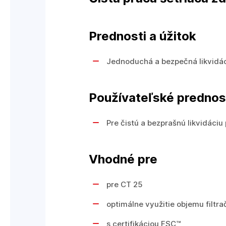
Prednosti a úžitok
Jednoduchá a bezpečná likvidác
Používateľské prednos
Pre čistú a bezprašnú likvidáciu
Vhodné pre
pre CT 25
optimálne využitie objemu filt
s certifikáciou FSC™