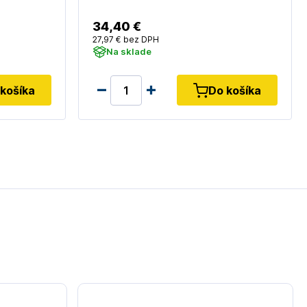
34
,40 €
27
,97 €
bez DPH
Na sklade
košíka
Do košíka