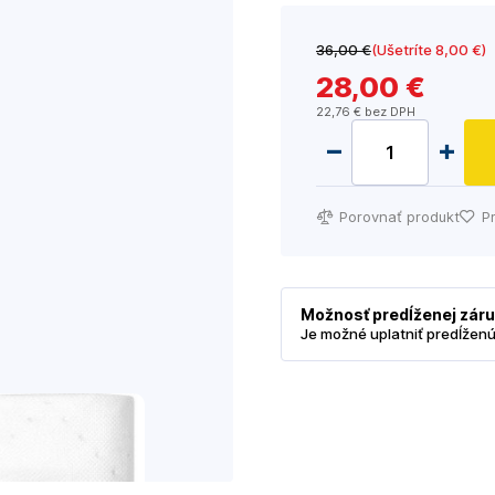
36
,00 €
(Ušetríte 8
,00 €
)
28
,00 €
22
,76 €
bez DPH
Porovnať produkt
P
Možnosť predĺženej zár
Je možné uplatniť predĺžen