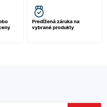
obo
Predĺžená záruka na
 ceny
vybrané produkty