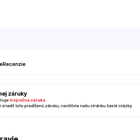
te
Recenzie
nej záruky
ahuje
trojročná záruka
i zriadiť túto predĺženú záruku, navštívte našu stránku časté otázky.
ravie.