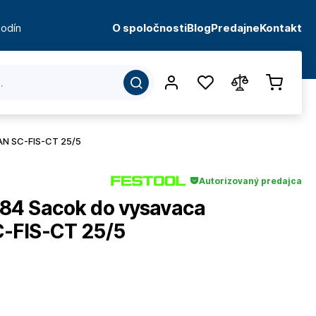
odín
O spoločnosti
Blog
Predajne
Kontakt
AN SC-FIS-CT 25/5
Autorizovaný predajca
84 Sacok do vysavaca
-FIS-CT 25/5
d