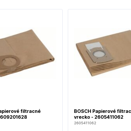
pierové filtracné
BOSCH Papierové filtra
 1609201628
vrecko - 2605411062
2605411062