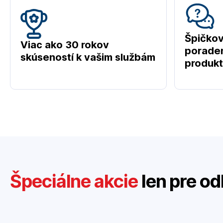
Špičko
Viac ako 30 rokov
poraden
skúseností k vašim službám
produk
Špeciálne akcie
len pre od