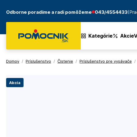
Odborne poradíme a radi pomôžeme
043/4554433
(Pra
Kategórie
Akcie
V
Domov
/
Príslušenstvo
/
Čistenie
/
Príslušenstvo pre vysávače
/
Akcia