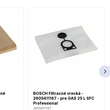
cné
BOSCH Filtracné vrecká -
2605411167 - pre GAS 25 L SFC
Professional
2605411167