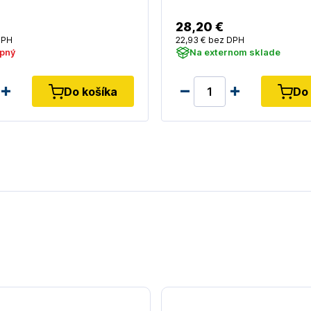
28
,20 €
DPH
22
,93 €
bez DPH
pný
Na externom sklade
Do košíka
Do 