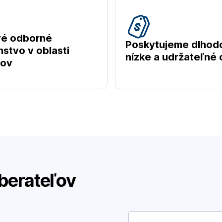
vé odborné
Poskytujeme dlhod
stvo v oblasti
nízke a udržateľné
tov
berateľov