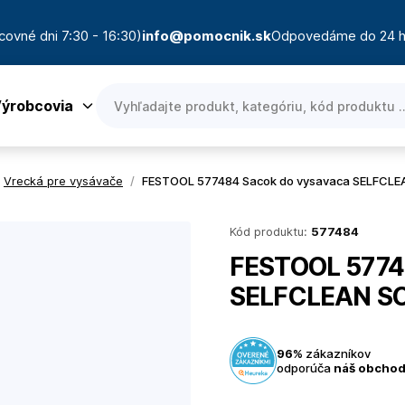
covné dni 7:30 - 16:30)
info@pomocnik.sk
Odpovedáme do 24 h
ýrobcovia
Vrecká pre vysávače
/
FESTOOL 577484 Sacok do vysavaca SELFCLE
Kód produktu:
577484
FESTOOL 5774
SELFCLEAN SC
96%
zákazníkov
odporúča
náš obcho