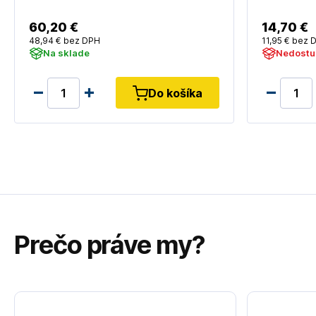
60
,20 €
14
,70 €
48
,94 €
bez DPH
11
,95 €
bez 
Na sklade
Nedostu
Do košíka
Prečo práve my?