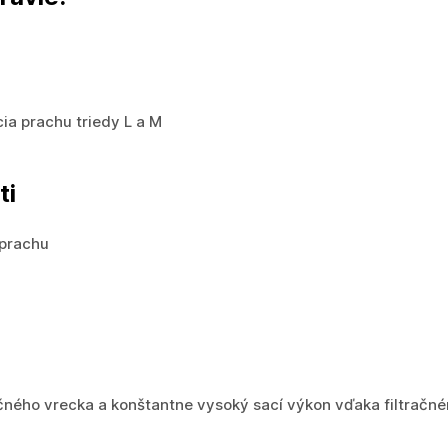
ia prachu triedy L a M
ti
 prachu
račného vrecka a konštantne vysoký sací výkon vďaka filtra