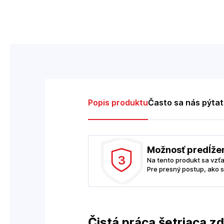
Popis produktu
Často sa nás pýta
Možnosť predĺže
3
Na tento produkt sa vzť
Pre presný postup, ako s
Čistá práca šetriaca zd