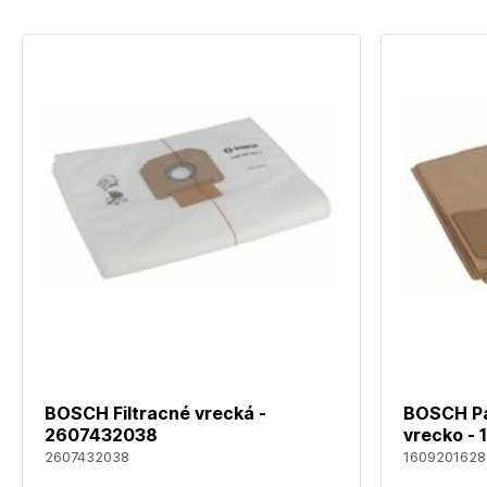
BOSCH Filtracné vrecká -
BOSCH Pa
2607432038
vrecko -
2607432038
1609201628