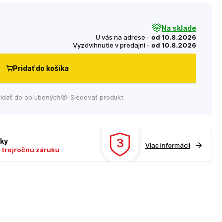
Na sklade
U vás na adrese -
od 10.8.2026
Vyzdvihnutie v predajni -
od 10.8.2026
Pridať do košíka
ridať do obľubených
Sledovať produkt
3
uky
Viac informácií
ú
trojročnú záruku