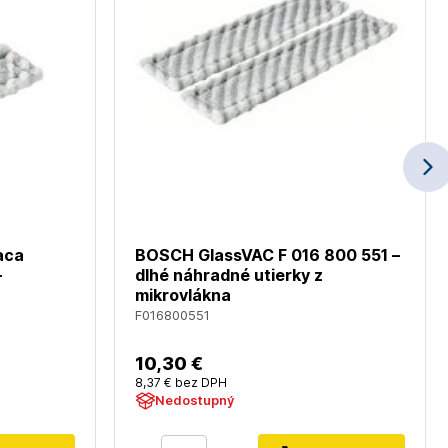
aca
BOSCH GlassVAC F 016 800 551 –
-
dlhé náhradné utierky z
mikrovlákna
F016800551
10
,30 €
8
,37 €
bez DPH
Nedostupný