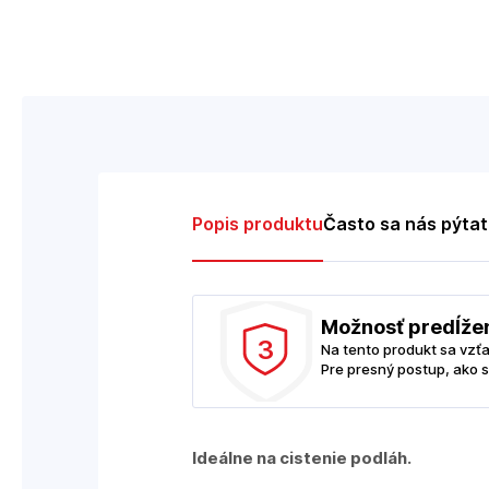
Popis produktu
Často sa nás pýta
Možnosť predĺže
3
Na tento produkt sa vzť
Pre presný postup, ako s
Ideálne na cistenie podláh.