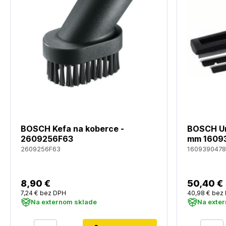
BOSCH Kefa na koberce -
BOSCH Un
2609256F63
mm 1609
2609256F63
1609390478
8
,90 €
50
,40 €
7
,24 €
bez DPH
40
,98 €
bez
Na externom sklade
Na exte