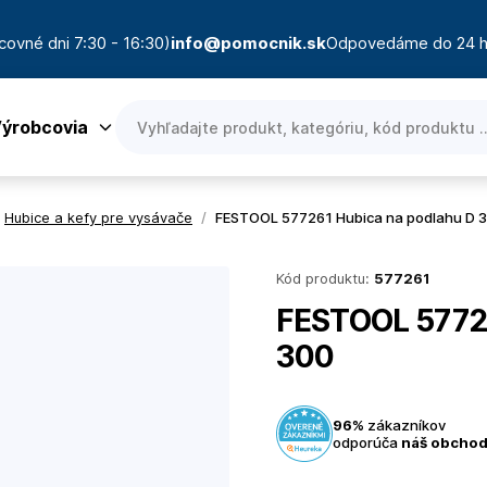
covné dni 7:30 - 16:30)
info@pomocnik.sk
Odpovedáme do 24 h
ýrobcovia
Hubice a kefy pre vysávače
/
FESTOOL 577261 Hubica na podlahu D 
Kód produktu:
577261
FESTOOL 57726
300
96%
zákazníkov
odporúča
náš obcho