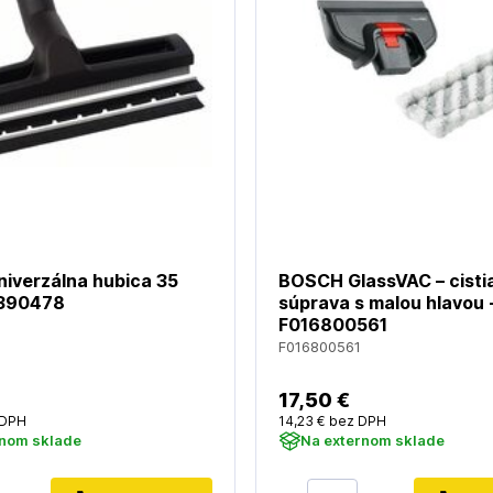
iverzálna hubica 35
BOSCH GlassVAC – cisti
390478
súprava s malou hlavou 
F016800561
F016800561
17
,50 €
 DPH
14
,23 €
bez DPH
rnom sklade
Na externom sklade