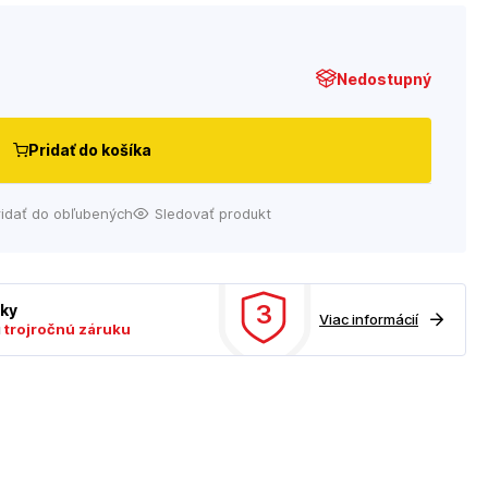
Nedostupný
Pridať do košíka
ridať do obľubených
Sledovať produkt
3
uky
Viac informácií
ú
trojročnú záruku