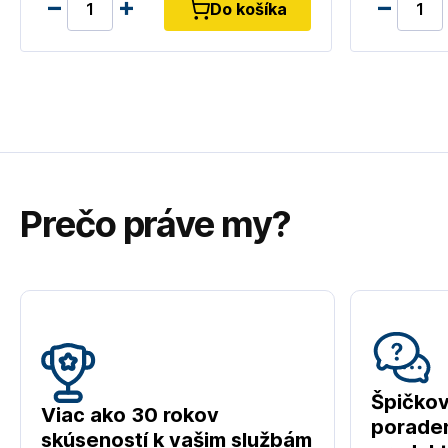
Do košíka
Prečo práve my?
Špičko
Viac ako 30 rokov
poraden
skúseností k vašim službám