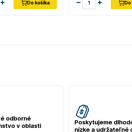
Do košíka
Do 
vé odborné
Poskytujeme dlhod
stvo v oblasti
nízke a udržateľné