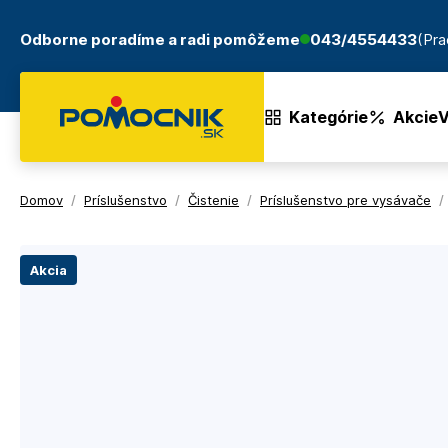
Odborne poradíme a radi pomôžeme
043/4554433
(Pra
Kategórie
Akcie
V
Domov
/
Príslušenstvo
/
Čistenie
/
Príslušenstvo pre vysávače
/
Akcia