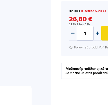
32
,00 €
(Ušetríte 5
,20 €
)
26
,80 €
21
,79 €
bez DPH
Porovnať produkt
P
Možnosť predĺženej zár
Je možné uplatniť predĺžen