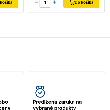
košíka
Do košíka
obo
Predĺžená záruka na
 ceny
vybrané produkty