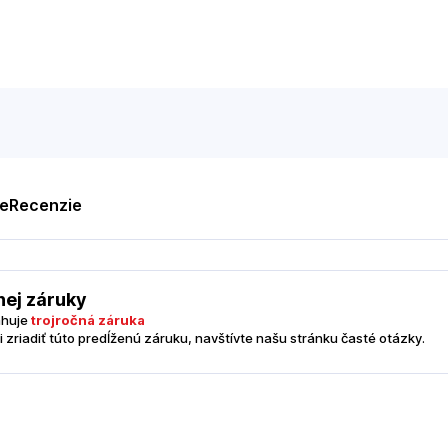
te
Recenzie
nej záruky
ahuje
trojročná záruka
i zriadiť túto predĺženú záruku, navštívte našu stránku časté otázky.