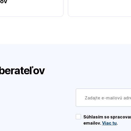
tov
berateľov
Súhlasím so spracovan
emailov.
Viac tu
.