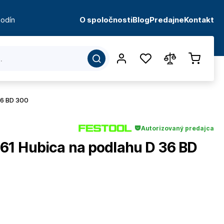
odín
O spoločnosti
Blog
Predajne
Kontakt
36 BD 300
Autorizovaný predajca
1 Hubica na podlahu D 36 BD
d