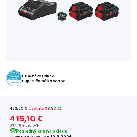
96%
zákazníkov
odporúča
náš obchod
453
,90 €
(Ušetríte 38
,80 €
)
415
,10 €
337
,48 €
bez DPH
Posledný kus na sklade
U vás na adrese -
od 10.8.2026