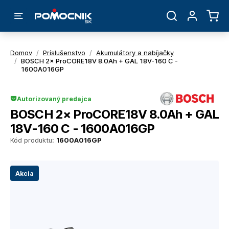
Domov
/
Príslušenstvo
/
Akumulátory a nabíjačky
/
BOSCH 2× ProCORE18V 8.0Ah + GAL 18V-160 C -
1600A016GP
Autorizovaný predajca
BOSCH 2× ProCORE18V 8.0Ah + GAL
18V-160 C - 1600A016GP
Kód produktu:
1600A016GP
Akcia