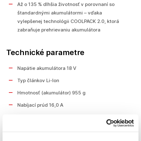
Až o 135 % dlhšia životnosť v porovnaní so
štandardnými akumulátormi – vďaka
vylepšenej technológii COOLPACK 2.0, ktorá
zabraňuje prehrievaniu akumulátora
Technické parametre
Napätie akumulátora 18 V
Typ článkov Li-Ion
Hmotnosť (akumulátor) 955 g
Nabíjací prúd 16,0 A
Hmotnosť (nabíjačka) 950 g
Rozsah dodávky