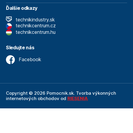
Ďalšie odkazy
technikindustry.sk
technikcentrum.cz
technikcentrum.hu
Sledujte nás
Facebook
Copyright © 2026 Pomocnik.sk. Tvorba výkonných
internetových obchodov od
RIESENIA
Internetový obchod Pomocnik.sk
je neoddeliteľnou
súčasťou spoločnosti Technik
, ktorá je lídrom v oblasti
technického vybavenia a nástrojov. Ako súčasť firmy
Technik, Pomocnik.sk ťaží z dlhoročných skúseností,
odbornosti a silného zázemia, ktoré spoločnosť Technik