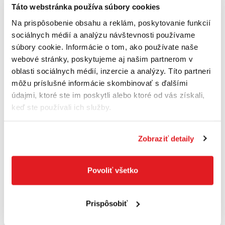
Táto webstránka používa súbory cookies
Na prispôsobenie obsahu a reklám, poskytovanie funkcií
1× modul Bluetooth Low Energy GCY 30-4 1
sociálnych médií a analýzu návštevnosti používame
600 A00 R26
súbory cookie. Informácie o tom, ako používate naše
2× akumulátor ProCORE18V 8.0Ah 1 600 A01
webové stránky, poskytujeme aj našim partnerom v
6GK
oblasti sociálnych médií, inzercie a analýzy. Títo partneri
môžu príslušné informácie skombinovať s ďalšími
Kartónová škatuľa
údajmi, ktoré ste im poskytli alebo ktoré od vás získali,
keď ste používali ich služby.
Rýchlonabíjačka GAL 18V-160 C Professional
1 600 A01 9S5
Zobraziť detaily
Kapacita akumulátora 1 8,0 Ah
Napätie akumulátora 18.0 V
Povoliť všetko
Prispôsobiť
Podobné produkty