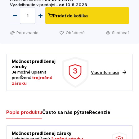
Vyzdvihnutie v predajni -
od 10.8.2026
Pridať do košíka
Porovnanie
Obľubené
Sledovať
Možnosť predĺženej
záruky
3
Je možné uplatniť
Viac informácií
predĺženú
trojročnú
záruku
Popis produktu
Často sa nás pýtate
Recenzie
Možnosť predĺženej záruky
Uplatnite predĺženú
3 ročnú záruku