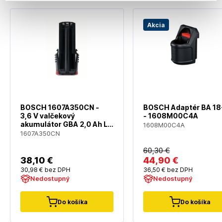
Akcia
BOSCH 1607A350CN -
BOSCH Adaptér BA 18
3,6 V valčekový
- 1608M00C4A
akumulátor GBA 2,0 Ah Li-
1608M00C4A
Ion
1607A350CN
60
,30 €
38
,10 €
44
,90 €
30
,98 €
bez DPH
36
,50 €
bez DPH
Nedostupný
Nedostupný
Do košíka
Do košíka