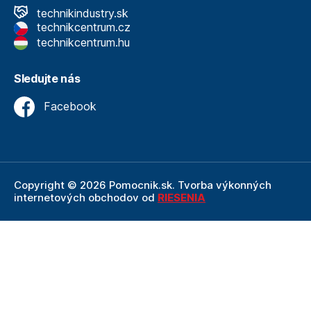
technikindustry.sk
technikcentrum.cz
technikcentrum.hu
Sledujte nás
Facebook
Copyright © 2026 Pomocnik.sk. Tvorba výkonných
internetových obchodov od
RIESENIA
Internetový obchod Pomocnik.sk
je neoddeliteľnou
súčasťou spoločnosti Technik
, ktorá je lídrom v oblasti
technického vybavenia a nástrojov. Ako súčasť firmy
Technik, Pomocnik.sk ťaží z dlhoročných skúseností,
odbornosti a silného zázemia, ktoré spoločnosť Technik
prináša.