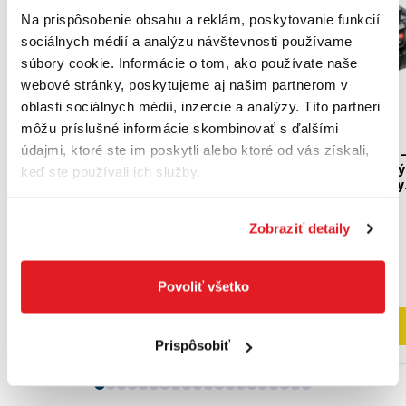
Doprava zadarmo
Akcia
Na prispôsobenie obsahu a reklám, poskytovanie funkcií
sociálnych médií a analýzu návštevnosti používame
súbory cookie. Informácie o tom, ako používate naše
webové stránky, poskytujeme aj našim partnerom v
oblasti sociálnych médií, inzercie a analýzy. Títo partneri
môžu príslušné informácie skombinovať s ďalšími
údajmi, ktoré ste im poskytli alebo ktoré od vás získali,
HONDA Akumulátor DP
BOSCH F016800346 -
3660 XA
V/4,0 Ah lítium-iónový
keď ste používali ich služby.
akumulátor pre hobby
DP3660XA
náradie
F016800346
Zobraziť detaily
219
,30 €
225
,00 €
169
,90 €
182
,93 €
bez DPH
138
,13 €
bez DPH
Bežne 3 až 5 dní
Posledné 2 kusy
Povoliť všetko
Do košíka
Do košíka
Prispôsobiť