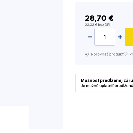
28
,70 €
23
,33 €
bez DPH
Porovnať produkt
P
Možnosť predĺženej zár
Je možné uplatniť predĺžen