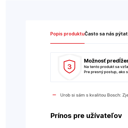
Popis produktu
Často sa nás pýta
Možnosť predĺže
3
Na tento produkt sa vzť
Pre presný postup, ako s
Urob si sám s kvalitou Bosch: Z
Prínos pre užívateľov