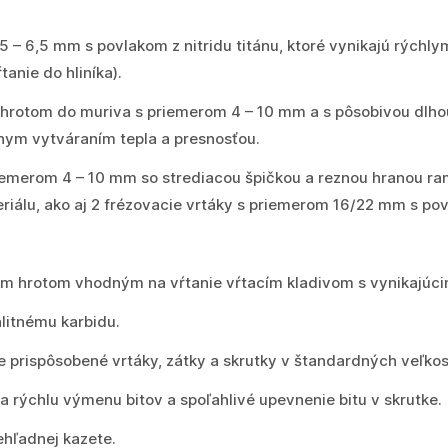
,5 – 6,5 mm s povlakom z nitridu titánu, ktoré vynikajú rých
anie do hliníka).
 hrotom do muriva s priemerom 4 – 10 mm a s pôsobivou dlho
nym vytváraním tepla a presnosťou.
riemerom 4 – 10 mm so strediacou špičkou a reznou hranou ra
riálu, ako aj 2 frézovacie vrtáky s priemerom 16/22 mm s povl
ým hrotom vhodným na vŕtanie vŕtacím kladivom s vynikajúc
litnému karbidu.
 prispôsobené vrtáky, zátky a skrutky v štandardných veľkos
a rýchlu výmenu bitov a spoľahlivé upevnenie bitu v skrutke.
ehľadnej kazete.