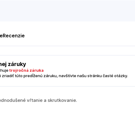
te
Recenzie
nej záruky
ahuje
trojročná záruka
i zriadiť túto predĺženú záruku, navštívte našu stránku časté otázky.
jednodušené vŕtanie a skrutkovanie.