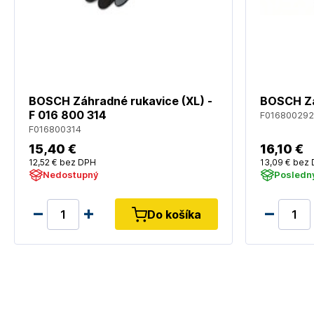
BOSCH Záhradné rukavice (XL) -
BOSCH Zá
F 016 800 314
F016800292
F016800314
15
,40 €
16
,10 €
12
,52 €
bez DPH
13
,09 €
bez 
Nedostupný
Posledný
Do košíka