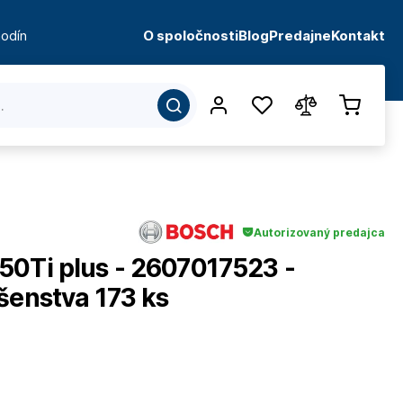
odín
O spoločnosti
Blog
Predajne
Kontakt
Autorizovaný predajca
50Ti plus - 2607017523 -
šenstva 173 ks
d