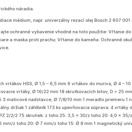
rického náradia.
iace médium, napr. univerzálny rezací olej Bosch 2 607 001
jte ochranné vybavenie vhodné na toto použitie: Vŕtanie do 
iare a maska proti prachu; Vŕtanie do kameňa: Ochranné okul
vice.
h vrtákov HSS, Ø 1,5 – 6,5 mm 6 vrtákov do muriva, Ø 4 – 10
ovacie vrtáky, Ø 16/22 mm 18 skrutkovacích bitov, D = 25 mm:
25 3 maticové nadstavce, Ø 7/8/10 mm 1 meradlo priemeru 1 n
lny držiak 1 záhlbník 173 ks upevňovacia súprava: 4 vrtáky
PZ 2/2/2 75 skrutiek: z toho 25: 3,5 x 30/z toho 20: 4,0 x 35/
 6 mm/z toho 20: Ø 7 mm/z toho 15: Ø 8 mm 1 magnetický univ