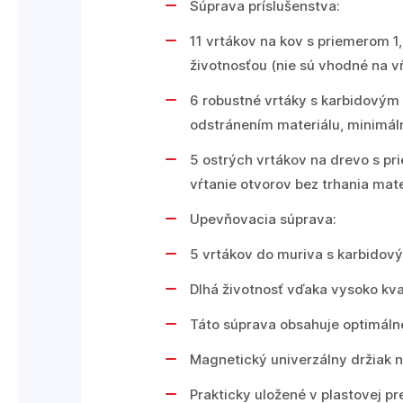
Súprava príslušenstva:
11 vrtákov na kov s priemerom 1
životnosťou (nie sú vhodné na vŕt
6 robustné vrtáky s karbidovým
odstránením materiálu, minimál
5 ostrých vrtákov na drevo s p
vŕtanie otvorov bez trhania mate
Upevňovacia súprava:
5 vrtákov do muriva s karbidov
Dlhá životnosť vďaka vysoko kva
Táto súprava obsahuje optimálne
Magnetický univerzálny držiak n
Prakticky uložené v plastovej pr