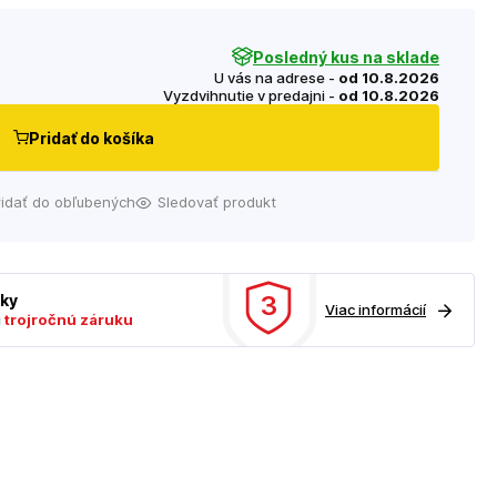
Posledný kus na sklade
U vás na adrese -
od 10.8.2026
Vyzdvihnutie v predajni -
od 10.8.2026
Pridať do košíka
ridať do obľubených
Sledovať produkt
3
uky
Viac informácií
ú
trojročnú záruku