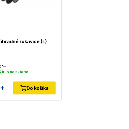
hradné rukavice (L)
DPH
 kus na sklade
Do košíka