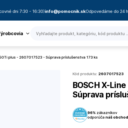
covné dni 7:30 - 16:30)
info@pomocnik.sk
Odpovedáme do 24 h
ýrobcovia
0Ti plus - 2607017523 - Súprava príslušenstva 173 ks
Kód produktu:
2607017523
BOSCH X-Line 
Súprava príslu
96%
zákazníkov
odporúča
náš obcho