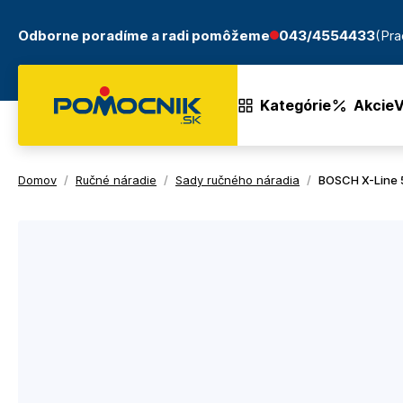
Odborne poradíme a radi pomôžeme
043/4554433
(Pra
Kategórie
Akcie
V
Domov
/
Ručné náradie
/
Sady ručného náradia
/
BOSCH X-Line 5