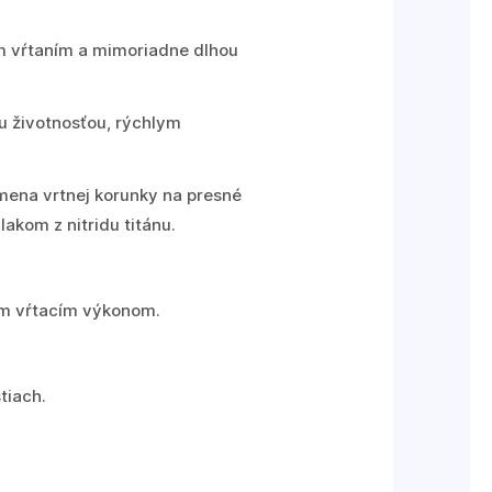
lym vŕtaním a mimoriadne dlhou
u životnosťou, rýchlym
mena vrtnej korunky na presné
akom z nitridu titánu.
im vŕtacím výkonom.
tiach.