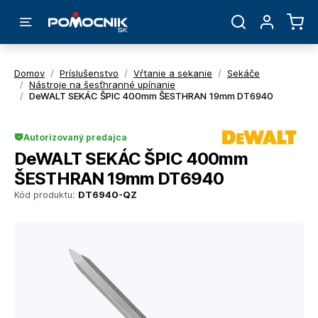
Domov
/
Príslušenstvo
/
Vŕtanie a sekanie
/
Sekáče
/
Nástroje na šesťhranné upínanie
/
DeWALT SEKÁC ŠPIC 400mm ŠESTHRAN 19mm DT6940
Autorizovaný predajca
DeWALT SEKÁC ŠPIC 400mm
ŠESTHRAN 19mm DT6940
Kód produktu:
DT6940-QZ