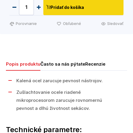
Pridať do košíka
Porovnanie
Obľubené
Sledovať
Popis produktu
Často sa nás pýtate
Recenzie
Kalená ocel zarucuje pevnost nástrojov.
Zušlachtovanie ocele riadené
mikroprocesorom zarucuje rovnomernú
pevnost a dlhú životnost sekácov.
Technické parametre: