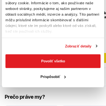
súbory cookie. Informácie o tom, ako používate naše
webové stránky, poskytujeme aj našim partnerom v
BOSCH Plochý sekác so
BOSCH Lopatkový se
oblasti sociálnych médií, inzercie a analýzy. Títo partneri
šesthranným upínaním, s
so šesthranným upín
môžu príslušné informácie skombinovať s ďalšími
odsadeným nákružkom
22 mm 400 x 80 mm
400 x 22 mm
údajmi, ktoré ste im poskytli alebo ktoré od vás získali,
1618630003
2608690193
keď ste používali ich služby.
23
,30 €
67
,60 €
18
,94 €
bez DPH
54
,96 €
bez DPH
Zobraziť detaily
Posledný kus na sklade
Nedostupný
Do košíka
Do košíka
Povoliť všetko
Prispôsobiť
Prečo práve my?