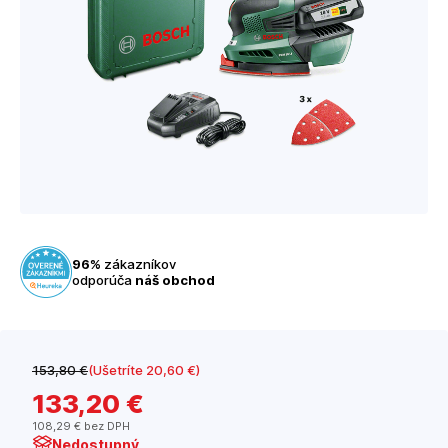
96%
zákazníkov
odporúča
náš obchod
153
,80 €
(Ušetríte 20
,60 €
)
133
,20 €
108
,29 €
bez DPH
Nedostupný