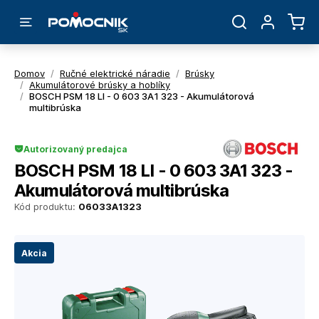
Domov
/
Ručné elektrické náradie
/
Brúsky
/
Akumulátorové brúsky a hoblíky
/
BOSCH PSM 18 LI - 0 603 3A1 323 - Akumulátorová
multibrúska
Autorizovaný predajca
BOSCH PSM 18 LI - 0 603 3A1 323 -
Akumulátorová multibrúska
Kód produktu:
06033A1323
Akcia