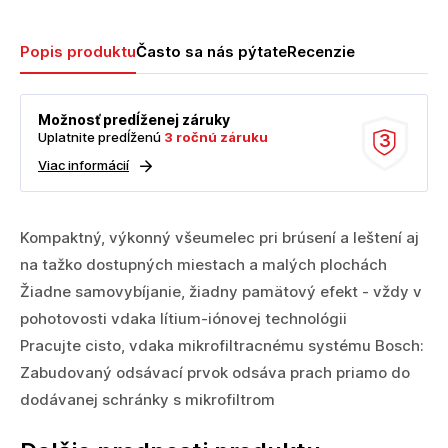
Popis produktu
Často sa nás pýtate
Recenzie
Možnosť predĺženej záruky
Uplatnite predĺženú
3 ročnú záruku
3
Viac informácií
Kompaktný, výkonný všeumelec pri brúsení a leštení aj
na tažko dostupných miestach a malých plochách
Žiadne samovybíjanie, žiadny pamätový efekt - vždy v
pohotovosti vdaka lítium-iónovej technológii
Pracujte cisto, vdaka mikrofiltracnému systému Bosch:
Zabudovaný odsávací prvok odsáva prach priamo do
dodávanej schránky s mikrofiltrom