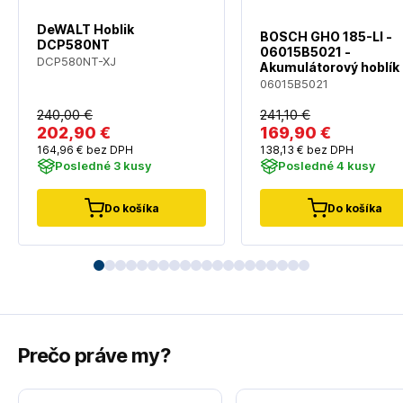
DeWALT Hoblik
BOSCH GHO 185-LI -
DCP580NT
06015B5021 -
DCP580NT-XJ
Akumulátorový hoblík 
bez akumulátora a
06015B5021
nabíjačky
240
,00 €
241
,10 €
202
,90 €
169
,90 €
164
,96 €
bez DPH
138
,13 €
bez DPH
Posledné 3 kusy
Posledné 4 kusy
Do košíka
Do košíka
Prečo práve my?