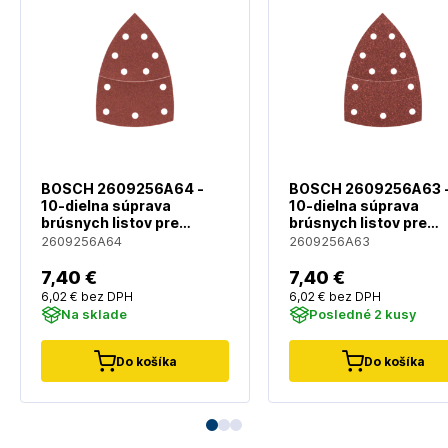
BOSCH 2609256A64 -
BOSCH 2609256A63 
10-dielna súprava
10-dielna súprava
brúsnych listov pre
brúsnych listov pre
multibrúsky
multibrúsky
2609256A64
2609256A63
7
,40 €
7
,40 €
6
,02 €
bez DPH
6
,02 €
bez DPH
Na sklade
Posledné 2 kusy
Do košíka
Do košíka