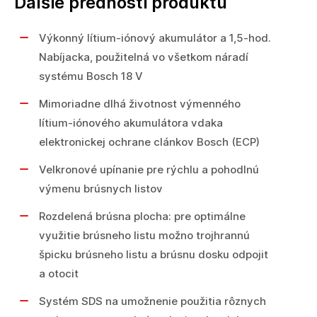
Dalšie prednosti produktu
Výkonný lítium-iónový akumulátor a 1,5-hod.
Nabíjacka, použitelná vo všetkom náradí
systému Bosch 18 V
Mimoriadne dlhá životnost výmenného
lítium-iónového akumulátora vdaka
elektronickej ochrane clánkov Bosch (ECP)
Velkronové upínanie pre rýchlu a pohodlnú
výmenu brúsnych listov
Rozdelená brúsna plocha: pre optimálne
využitie brúsneho listu možno trojhrannú
špicku brúsneho listu a brúsnu dosku odpojit
a otocit
Systém SDS na umožnenie použitia rôznych