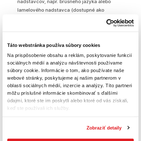
nadstavcov, napr. brúsneho jazyka alebo
lamelového nadstavca (dostupné ako
príslušenstvo)
Nátrubok na pripojenie odsávania
Táto webstránka používa súbory cookies
Technické údaje
Na prispôsobenie obsahu a reklám, poskytovanie funkcií
sociálnych médií a analýzu návštevnosti používame
Napätie akumulátora 18 V
súbory cookie. Informácie o tom, ako používate naše
webové stránky, poskytujeme aj našim partnerom v
Kapacita akumulátora 2,5 Ah
oblasti sociálnych médií, inzercie a analýzy. Títo partneri
môžu príslušné informácie skombinovať s ďalšími
Pocet kmitov 22.000 min-1
údajmi, ktoré ste im poskytli alebo ktoré od vás získali,
Priemer kmitov, Ø 1,6 mm
keď ste používali ich služby.
Brúsna plocha 104 cm²
Zobraziť detaily
Upevnenie brúsnych listov Mikrovelkronové
upínanie