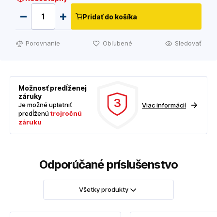
Pridať do košíka
Porovnanie
Obľubené
Sledovať
Možnosť predĺženej
záruky
3
Je možné uplatniť
Viac informácií
predĺženú
trojročnú
záruku
Odporúčané príslušenstvo
Všetky produkty