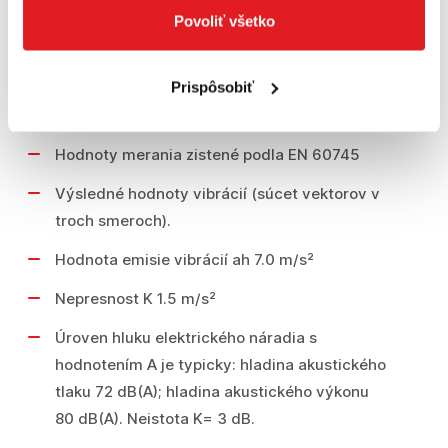
Povoliť všetko
Hmotnost 1,3 kg
Prispôsobiť
Informácie o hlučnosti/vibráciách
Hodnoty merania zistené podla EN 60745
Výsledné hodnoty vibrácií (súcet vektorov v
troch smeroch).
Hodnota emisie vibrácií ah 7.0 m/s²
Nepresnost K 1.5 m/s²
Úroven hluku elektrického náradia s
hodnotením A je typicky: hladina akustického
tlaku 72 dB(A); hladina akustického výkonu
80 dB(A). Neistota K= 3 dB.