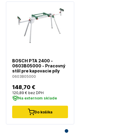
BOSCH PTA 2400 -
0603B05000 - Pracovný
stôl pre kapovacie píly
0603B05000
148
,70 €
120
,89 €
bez DPH
Na externom sklade
Do košíka