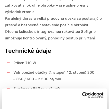
zafixovat aj okrúhle obrobky – pre úplne presný
výsledok vrtania
Paralelný doraz a velká pracovná doska sa postarajú o
presné a bezpecné nastavenie pozície obrobku
Otocné koliesko s integrovanou rukovätou Softgrip
umožnuje kontrolovaný, pohodlný postup pri vrtaní
Technické údaje
Príkon 710 W
Voľnobežné otáčky (1. stupeň / 2. stupeň) 200
– 850 / 600 – 2.500 ot/min
Typ lasera 650 nm, <1 mW
Trieda lasera 2
Max. Ø vrtu do ocele 13 mm