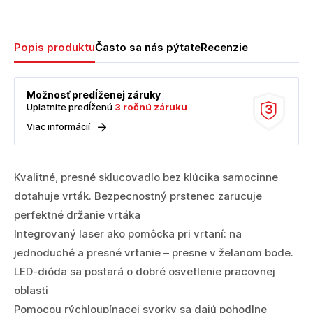
Popis produktu
Často sa nás pýtate
Recenzie
Možnosť predĺženej záruky
Uplatnite predĺženú
3 ročnú záruku
3
Viac informácií
Kvalitné, presné sklucovadlo bez klúcika samocinne
dotahuje vrták. Bezpecnostný prstenec zarucuje
perfektné držanie vrtáka
Integrovaný laser ako pomôcka pri vrtaní: na
jednoduché a presné vrtanie – presne v želanom bode.
LED-dióda sa postará o dobré osvetlenie pracovnej
oblasti
Pomocou rýchloupínacej svorky sa dajú pohodlne