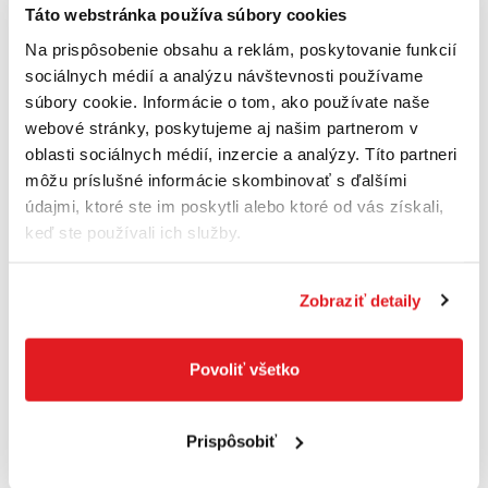
Táto webstránka používa súbory cookies
Max. Ø vrtu do dreva 40 mm
Na prispôsobenie obsahu a reklám, poskytovanie funkcií
sociálnych médií a analýzu návštevnosti používame
Upínací rozsah skľučovadla 1,5 – 13 mm
súbory cookie. Informácie o tom, ako používate naše
Vŕtací zdvih 90 mm
webové stránky, poskytujeme aj našim partnerom v
oblasti sociálnych médií, inzercie a analýzy. Títo partneri
Rozmery základnej dosky (Š x H x V) 330 x
môžu príslušné informácie skombinovať s ďalšími
350 x 30 mm
údajmi, ktoré ste im poskytli alebo ktoré od vás získali,
keď ste používali ich služby.
Hmotnosť 11,2 kg
Netto hmotnosť kg 11,150 kg
Zobraziť detaily
Rozmery balenia (šírka) 375 mm
Rozmery balenia (dĺžka) 750 mm
Povoliť všetko
Rozmery balenia (výška) 285 mm
Prispôsobiť
Rozmery balenia (šírka x dĺžka x výška) 375 x
750 x 285 mm