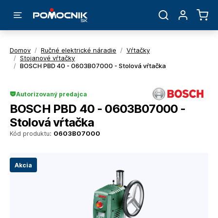
Domov
/
Ručné elektrické náradie
/
Vŕtačky
/
Stojanové vŕtačky
/
BOSCH PBD 40 - 0603B07000 - Stolová vŕtačka
Autorizovaný predajca
BOSCH PBD 40 - 0603B07000 -
Stolová vŕtačka
Kód produktu:
0603B07000
Akcia