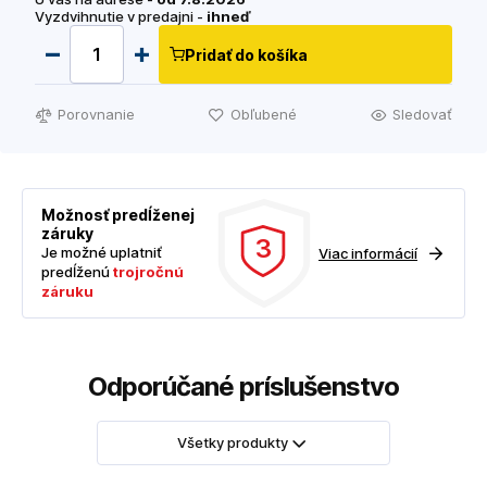
Vyzdvihnutie v predajni -
ihneď
Pridať do košíka
Porovnanie
Obľubené
Sledovať
Možnosť predĺženej
záruky
3
Je možné uplatniť
Viac informácií
predĺženú
trojročnú
záruku
Odporúčané príslušenstvo
Všetky produkty