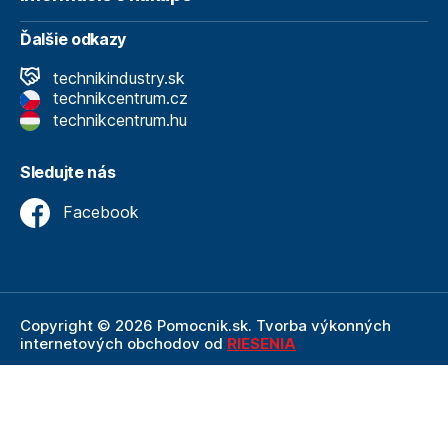
Ďalšie odkazy
technikindustry.sk
technikcentrum.cz
technikcentrum.hu
Sledujte nás
Facebook
Copyright © 2026 Pomocnik.sk. Tvorba výkonných
internetových obchodov od
RIESENIA
Internetový obchod Pomocnik.sk
je neoddeliteľnou
súčasťou spoločnosti Technik
, ktorá je lídrom v oblasti
technického vybavenia a nástrojov. Ako súčasť firmy
Technik, Pomocnik.sk ťaží z dlhoročných skúseností,