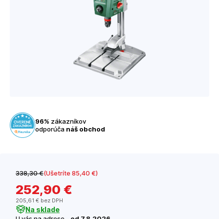
96%
zákazníkov
odporúča
náš obchod
338
,30 €
(Ušetríte 85
,40 €
)
252
,90 €
205
,61 €
bez DPH
Na sklade
U vás na adrese -
od 7.8.2026