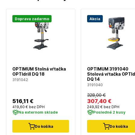
Doprava zadarmo
Akcia
OPTIMUM Stolná vŕtačka
OPTIMUM 3191040
OPTIdrill DQ 18
Stolová vŕtačka OPTIdr
DQ 14
3191042
3191040
328
,00 €
516
,11 €
307
,40 €
419
,60 €
bez DPH
249
,92 €
bez DPH
Na externom sklade
Posledné 2 kusy
Do košíka
Do košíka