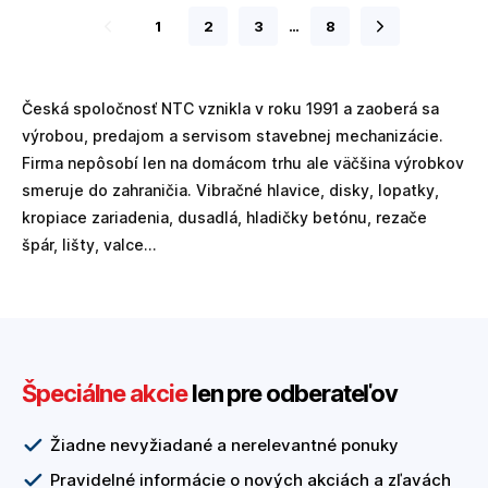
1
2
3
…
8
Česká spoločnosť NTC vznikla v roku 1991 a zaoberá sa
výrobou, predajom a servisom stavebnej mechanizácie.
Firma nepôsobí len na domácom trhu ale väčšina výrobkov
smeruje do zahraničia. Vibračné hlavice, disky, lopatky,
kropiace zariadenia, dusadlá, hladičky betónu, rezače
špár, lišty, valce...
Špeciálne akcie
len pre odberateľov
Žiadne nevyžiadané a nerelevantné ponuky
Pravidelné informácie o nových akciách a zľavách