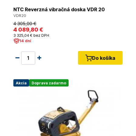
NTC Reverzná vibračná doska VDR 20
VDR20
4 305
,00 €
4 089
,80 €
3 325
,04 €
bez DPH
14 dní
Do košíka
Akcia
Doprava zadarmo