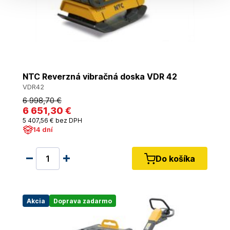
NTC Reverzná vibračná doska VDR 42
VDR42
6 998
,70 €
6 651
,30 €
5 407
,56 €
bez DPH
14 dní
Do košíka
Akcia
Doprava zadarmo