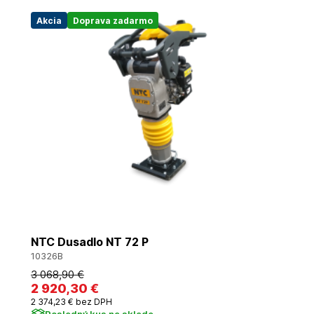
Akcia
Doprava zadarmo
NTC Dusadlo NT 72 P
10326B
3 068
,90 €
2 920
,30 €
2 374
,23 €
bez DPH