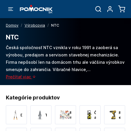
Domov
/
Výrobcovia
/
NTC
NTC
Česká spoločnosť NTC vznikla v roku 1991 a zaoberá sa
výrobou, predajom a servisom stavebnej mechanizácie.
Firma nepôsobí len na domácom trhu ale väčšina výrobkov
smeruje do zahraničia. Vibračné hlavice,…
Prečítať viac
Kategórie produktov
Ručné
Čistenie
Ručné
DualAction™
Thermdrill
náradie
a
elektr
Upratovanie
nárad