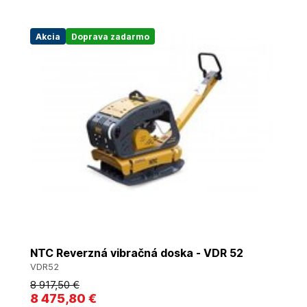
Akcia
Doprava zadarmo
NTC Reverzná vibračná doska - VDR 52
VDR52
8 917
,50 €
8 475
,80 €