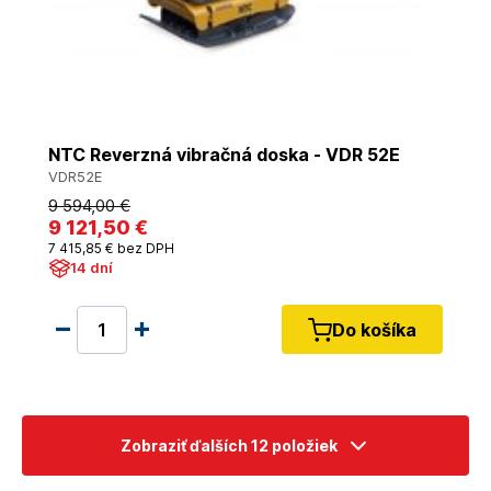
NTC Reverzná vibračná doska - VDR 52E
VDR52E
9 594
,00 €
9 121
,50 €
7 415
,85 €
bez DPH
14 dní
Do košíka
Zobraziť ďalších 12 položiek