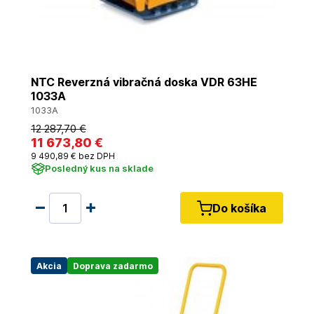
NTC Reverzná vibračná doska VDR 63HE
1033A
1033A
12 287
,70 €
11 673
,80 €
9 490
,89 €
bez DPH
Posledný kus na sklade
Do košíka
Akcia
Doprava zadarmo