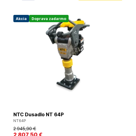
Akcia
Doprava zadarmo
NTC Dusadlo NT 64P
NT64P
2 945
,90 €
2 807
,50 €