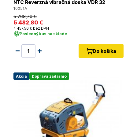
NTC Reverzná vibračná doska VDR 32
10051A
5 768
,70 €
5 482
,80 €
4 457
,56 €
bez DPH
Posledný kus na sklade
Do košíka
Akcia
Doprava zadarmo