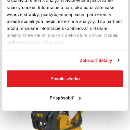
sociálnych médií a analýzu návštevnosti používame
súbory cookie. Informácie o tom, ako používate naše
NTC Dusadlo NT 76P
webové stránky, poskytujeme aj našim partnerom v
NT76P
oblasti sociálnych médií, inzercie a analýzy. Títo partneri
3 505
,50 €
môžu príslušné informácie skombinovať s ďalšími
3 330
,30 €
údajmi, ktoré ste im poskytli alebo ktoré od vás získali,
2 707
,56 €
bez DPH
14 dní
keď ste používali ich služby.
Do košíka
Zobraziť detaily
Povoliť všetko
Akcia
Doprava zadarmo
Prispôsobiť