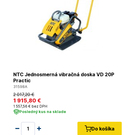
NTC Jednosmerná vibračná doska VD 20P
Practic
31598A
2 017
,20 €
1 915
,80 €
1 557
,56 €
bez DPH
Posledný kus na sklade
Do košíka