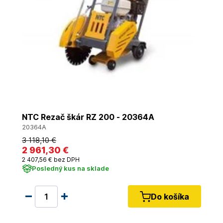
NTC Rezač škár RZ 200 - 20364A
20364A
3 118
,10 €
2 961
,30 €
2 407
,56 €
bez DPH
Posledný kus na sklade
Do košíka