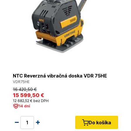
NTC Reverzná vibračná doska VDR 75HE
VDR75HE
16 420
,50 €
15 599
,50 €
12 682
,52 €
bez DPH
14 dní
Do košíka