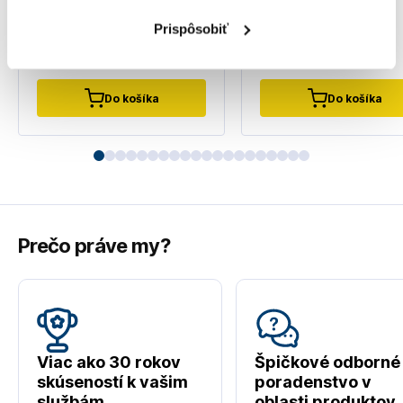
18
,99 €
29
,40 €
15
,50 €
Prispôsobiť
23
,90 €
bez DPH
12
,60 €
bez DPH
Na objednávku
Na sklade
Do košíka
Do košíka
Prečo práve my?
Viac ako 30 rokov
Špičkové odborné
skúseností k vašim
poradenstvo v
službám
oblasti produktov