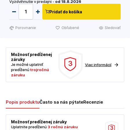
Vyzdvihnutie v predajni -
od 18.8.2026
Pridať do košíka
Porovnanie
Obľubené
Sledovať
Možnosť predĺženej
záruky
3
Je možné uplatniť
Viac informácií
predĺženú
trojročnú
záruku
Popis produktu
Často sa nás pýtate
Recenzie
Možnosť predĺženej záruky
Uplatnite predĺženú
3 ročnú záruku
3