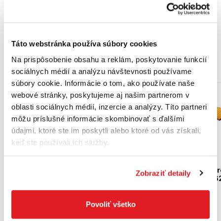
Kód produktu 4932464828
Množstvo v balení 1
Táto webstránka používa súbory cookies
Na prispôsobenie obsahu a reklám, poskytovanie funkcií
Podobné produkty
sociálnych médií a analýzu návštevnosti používame
súbory cookie. Informácie o tom, ako používate naše
webové stránky, poskytujeme aj našim partnerom v
Akcia
oblasti sociálnych médií, inzercie a analýzy. Títo partneri
môžu príslušné informácie skombinovať s ďalšími
údajmi, ktoré ste im poskytli alebo ktoré od vás získali,
keď ste používali ich služby.
FISKARS Nôž Hardwar
Zobraziť detaily
tesársky, žltý | 10236
DeWALT Nôž zo
1023621
zasúvacou čepeľou a zo
zaisťovacím
Povoliť všetko
mechanizmom DEAD
DWHT010295
BOLT DWHT010295