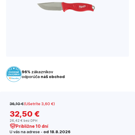
96%
zákazníkov
odporúča
náš obchod
36
,10 €
(Ušetríte 3
,60 €
)
32
,50 €
26
,42 €
bez DPH
Približne 10 dní
U vás na adrese -
od 18.8.2026