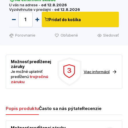
U vás na adrese -
od 12.8.2026
Vyzdvihnutie v predajni -
od 12.8.2026
Pridať do košíka
Porovnanie
Obľubené
Sledovať
Možnosť predĺženej
záruky
3
Je možné uplatniť
Viac informácií
predĺženú
trojročnú
záruku
Popis produktu
Často sa nás pýtate
Recenzie
Možnosť predĺženej záruky