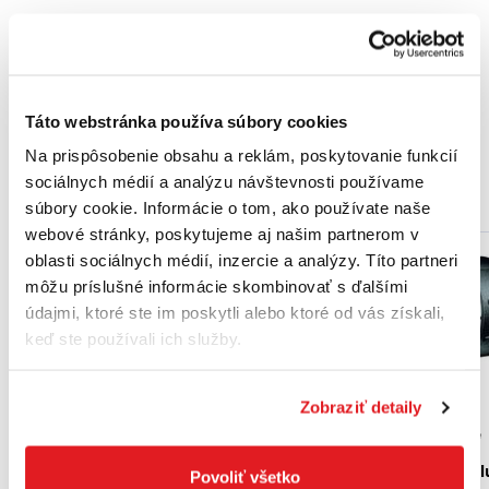
Balenie
Kusov : 1
Táto webstránka používa súbory cookies
Na prispôsobenie obsahu a reklám, poskytovanie funkcií
sociálnych médií a analýzu návštevnosti používame
Podobné produkty
súbory cookie. Informácie o tom, ako používate naše
webové stránky, poskytujeme aj našim partnerom v
oblasti sociálnych médií, inzercie a analýzy. Títo partneri
Akcia
môžu príslušné informácie skombinovať s ďalšími
údajmi, ktoré ste im poskytli alebo ktoré od vás získali,
keď ste používali ich služby.
Zobraziť detaily
BOSCH Nástavec pre
BOSCH GFA 12-X -
reguláciu krútiaceho
Adaptér FlexiClick -
momentu pre IXO 4 Pl
Povoliť všetko
1600A00F5J