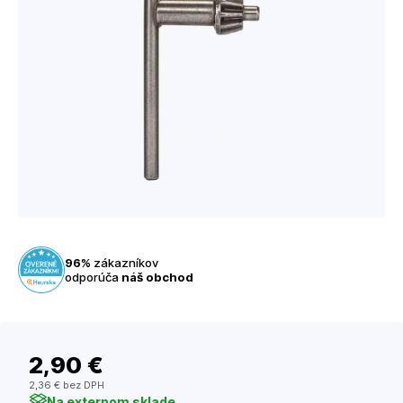
96%
zákazníkov
odporúča
náš obchod
2
,90 €
2
,36 €
bez DPH
Na externom sklade