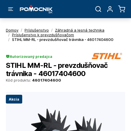
Domov
/
Príslušenstvo
/
Záhradná a lesná technika
/
Príslušenstvo k prevzdušňovačom
/
STIHL MM-RL - prevzdušňovač trávnika - 46017404600
Autorizovaný predajca
STIHL MM-RL - prevzdušňovač
trávnika - 46017404600
Kód produktu:
46017404600
Akcia