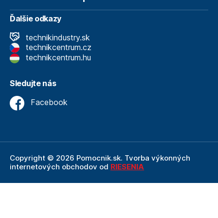
Ďalšie odkazy
technikindustry.sk
technikcentrum.cz
technikcentrum.hu
Sledujte nás
Facebook
Copyright © 2026 Pomocnik.sk. Tvorba výkonných
internetových obchodov od
RIESENIA
Internetový obchod Pomocnik.sk
je neoddeliteľnou
súčasťou spoločnosti Technik
, ktorá je lídrom v oblasti
technického vybavenia a nástrojov. Ako súčasť firmy
Technik, Pomocnik.sk ťaží z dlhoročných skúseností,