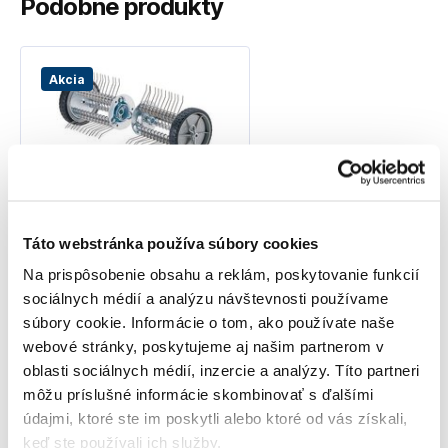
Podobné produkty
Akcia
STIHL MM-MF -
Táto webstránka používa súbory cookies
odstraňovač machov -
46017404601
Na prispôsobenie obsahu a reklám, poskytovanie funkcií
46017404601
sociálnych médií a analýzu návštevnosti používame
299
,00 €
súbory cookie. Informácie o tom, ako používate naše
249
,00 €
webové stránky, poskytujeme aj našim partnerom v
202
,44 €
bez DPH
oblasti sociálnych médií, inzercie a analýzy. Títo partneri
3 dni
môžu príslušné informácie skombinovať s ďalšími
údajmi, ktoré ste im poskytli alebo ktoré od vás získali,
Do košíka
keď ste používali ich služby.