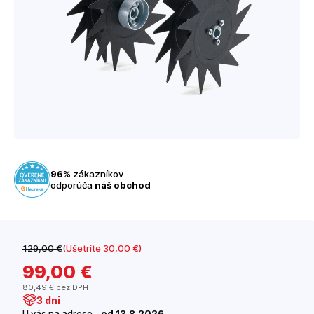
96%
zákazníkov
odporúča
náš obchod
129
,00 €
(Ušetríte 30
,00 €
)
99
,00 €
80
,49 €
bez DPH
3 dni
U vás na adrese -
od 13.8.2026