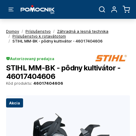
Domov
/
Príslušenstvo
/
Záhradná a lesná technika
/
Príslušenstvo k rotavátotom
/
STIHL MM-BK - pôdny kultivátor - 46017404606
Autorizovaný predajca
STIHL MM-BK - pôdny kultivátor -
46017404606
Kód produktu:
46017404606
Akcia