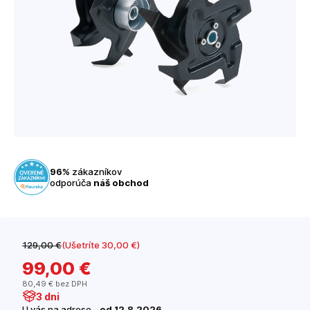
96%
zákazníkov
odporúča
náš obchod
129
,00 €
(Ušetríte 30
,00 €
)
99
,00 €
80
,49 €
bez DPH
3 dni
U vás na adrese -
od 12.8.2026