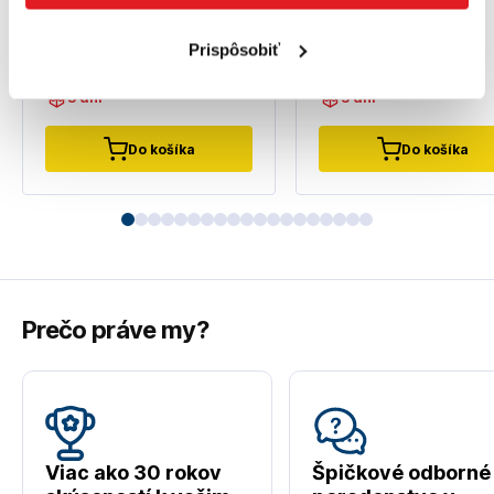
79
,90 €
Prispôsobiť
173
,30 €
49
,90 €
140
,89 €
bez DPH
40
,57 €
bez DPH
3 dni
3 dni
Do košíka
Do košíka
Prečo práve my?
Viac ako 30 rokov
Špičkové odborné