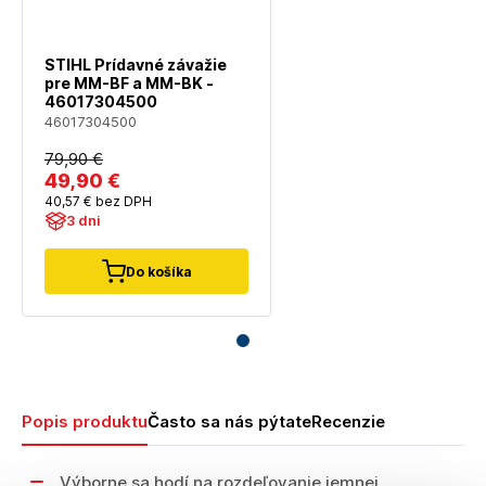
STIHL Prídavné závažie
pre MM-BF a MM-BK -
46017304500
46017304500
79
,90 €
49
,90 €
40
,57 €
bez DPH
3 dni
Do košíka
Popis produktu
Často sa nás pýtate
Recenzie
Výborne sa hodí na rozdeľovanie jemnej