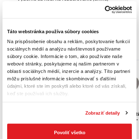
piesčitej pôdy, na vyznačovanie radov alebo
na rozdrobenie hrubej zeminy, napr. medzi
voľne rastúcimi rastlinami.
Táto webstránka používa súbory cookies
Na prispôsobenie obsahu a reklám, poskytovanie funkcií
Podobné produkty
sociálnych médií a analýzu návštevnosti používame
súbory cookie. Informácie o tom, ako používate naše
webové stránky, poskytujeme aj našim partnerom v
Akcia
oblasti sociálnych médií, inzercie a analýzy. Títo partneri
môžu príslušné informácie skombinovať s ďalšími
údajmi, ktoré ste im poskytli alebo ktoré od vás získali,
keď ste používali ich služby.
Zobraziť detaily
STIHL Prídavné závaž
pre MM-BF a MM-BK -
STIHL AHV 600 -
46017304500
69067100311
46017304500
Povoliť všetko
69067100311