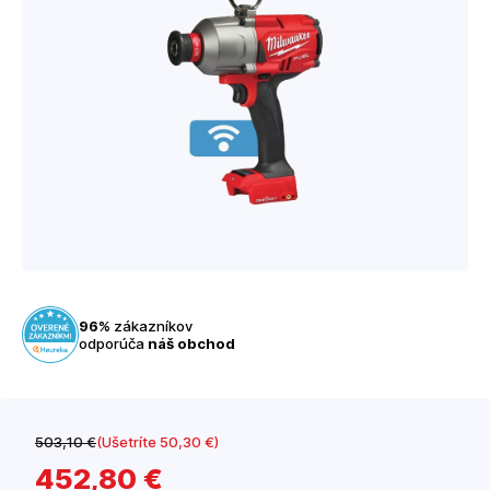
96%
zákazníkov
odporúča
náš obchod
503
,10 €
(Ušetríte 50
,30 €
)
452
,80 €