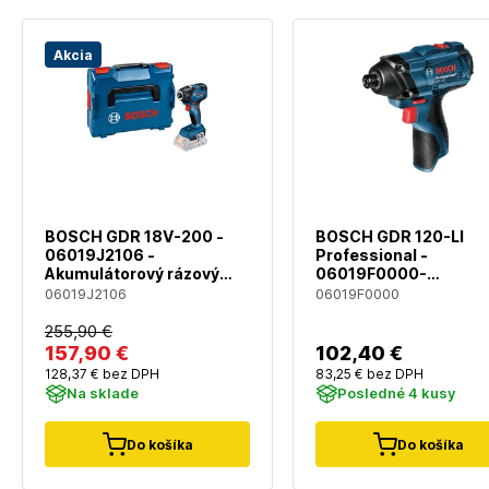
Akcia
BOSCH GDR 18V-200 -
BOSCH GDR 120-LI
06019J2106 -
Professional -
Akumulátorový rázový
06019F0000-
uťahovač - bez
Akumulátorový rázov
06019J2106
06019F0000
akumulátora a nabíjačky
uťahovač - bez
akumulátora a nabíja
255
,90 €
157
,90 €
102
,40 €
128
,37 €
bez DPH
83
,25 €
bez DPH
Na sklade
Posledné 4 kusy
Do košíka
Do košíka