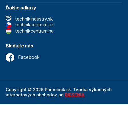
Ďalšie odkazy
technikindustry.sk
technikcentrum.cz
technikcentrum.hu
Sledujte nás
Facebook
Copyright © 2026 Pomocnik.sk. Tvorba výkonných
internetových obchodov od
RIESENIA
Internetový obchod Pomocnik.sk
je neoddeliteľnou
súčasťou spoločnosti Technik
, ktorá je lídrom v oblasti
technického vybavenia a nástrojov. Ako súčasť firmy
Technik, Pomocnik.sk ťaží z dlhoročných skúseností,
odbornosti a silného zázemia, ktoré spoločnosť Technik