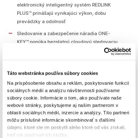
elektronický inteligentný systém REDLINK
PLUS™ prinášajú vynikajúci výkon, dobu
prevádzky a odolnosť
Sledovanie a zabezpečenie náradia ONE-
KEY™ ponúka bezplatnú cloudovú sledovaciu
sieť a platformu na správu zásob pre vaše
náradie. Systém ONE-KEY™ má tiež funkciu
diaľkového zamykania
Táto webstránka používa súbory cookies
Flexibilný systém napájania: pracuje so
Na prispôsobenie obsahu a reklám, poskytovanie funkcií
všetkými akumulátormi M18™ MILWUKEE®
sociálnych médií a analýzu návštevnosti používame
súbory cookie. Informácie o tom, ako používate naše
webové stránky, poskytujeme aj našim partnerom v
PARAMETRE PRODUKTU
oblasti sociálnych médií, inzercie a analýzy. Títo partneri
môžu príslušné informácie skombinovať s ďalšími
Typ akumulátora Li-ion
údajmi, ktoré ste im poskytli alebo ktoré od vás získali,
keď ste používali ich služby.
Dodávaný v Heavy Duty Kufor