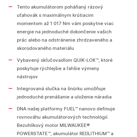
Tento akumulátorom poháňaný rázový
uťahovák s maximálnym krútiacim
momentom až 1 017 Nm vám poskytne viac
energie na jednoduché dokončenie vašich
prác alebo na odstránenie zhrdzaveného a
skorodovaného materiálu
Vybavený skľučovadlom QUIK-LOK™, ktoré
poskytuje rýchlejšie a ľahšie výmeny
nástrojov
Integrovaná slučka na šnúrku umožňuje
jednoduché prenášanie a uloženie náradia
DNA našej platformy FUEL™ nanovo definuje
rovnováhu akumulátorových technológií.
Bezuhlíkový motor MILWAUKEE®
POWERSTATE™, akumulátor REDLITHIUM™ a