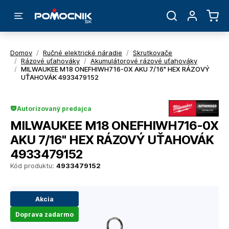
Domov
/
Ručné elektrické náradie
/
Skrutkovače
/
Rázové uťahováky
/
Akumulátorové rázové uťahováky
/
MILWAUKEE M18 ONEFHIWH716-0X AKU 7/16" HEX RÁZOVÝ
UŤAHOVÁK 4933479152
Autorizovaný predajca
MILWAUKEE M18 ONEFHIWH716-0X
AKU 7/16" HEX RÁZOVÝ UŤAHOVÁK
4933479152
Kód produktu:
4933479152
Akcia
Doprava zadarmo