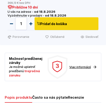
368
,13 €
bez DPH
Približne 10 dní
U vás na adrese -
od 18.8.2026
Vyzdvihnutie v predajni -
od 18.8.2026
Pridať do košíka
Porovnanie
Obľubené
Sledovať
Možnosť predĺženej
záruky
3
Je možné uplatniť
Viac informácií
predĺženú
trojročnú
záruku
Popis produktu
Často sa nás pýtate
Recenzie