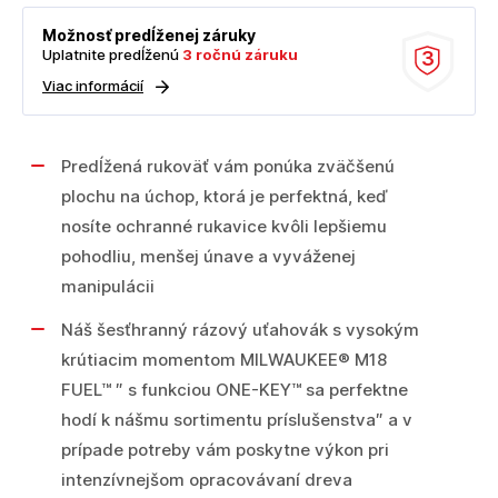
Možnosť predĺženej záruky
Uplatnite predĺženú
3 ročnú záruku
3
Viac informácií
Predĺžená rukoväť vám ponúka zväčšenú
plochu na úchop, ktorá je perfektná, keď
nosíte ochranné rukavice kvôli lepšiemu
pohodliu, menšej únave a vyváženej
manipulácii
Náš šesťhranný rázový uťahovák s vysokým
krútiacim momentom MILWAUKEE® M18
FUEL™ ″ s funkciou ONE-KEY™ sa perfektne
hodí k nášmu sortimentu príslušenstva″ a v
prípade potreby vám poskytne výkon pri
intenzívnejšom opracovávaní dreva