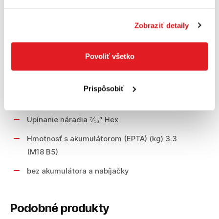
Otáčky bez zaťaženia (ot./min) 0-900 / 0-
Zobraziť detaily
1200 / 0-1800 / 0-2300
Max. moment (Nm) 1017
Povoliť všetko
Napätie (V) 18
Počet úderov (ú./min) 0- 800 / 0-1300 / 0-
Prispôsobiť
2600 / 0-2800
Upínanie náradia ⁷⁄₁₆″ Hex
Hmotnosť s akumulátorom (EPTA) (kg) 3.3
(M18 B5)
bez akumulátora a nabíjačky
Podobné produkty