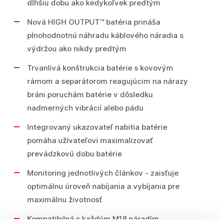
dlhšiu dobu ako kedykoľvek predtým
Nová HIGH OUTPUT™ batéria prináša
plnohodnotnú náhradu káblového náradia s
výdržou ako nikdy predtým
Trvanlivá konštrukcia batérie s kovovým
rámom a separátorom reagujúcim na nárazy
bráni poruchám batérie v dôsledku
nadmerných vibrácií alebo pádu
Integrovaný ukazovateľ nabitia batérie
pomáha užívateľovi maximalizovať
prevádzkovú dobu batérie
Monitoring jednotlivých článkov - zaisťuje
optimálnu úroveň nabíjania a vybíjania pre
maximálnu životnosť
Kompatibilná s každým M18 náradím