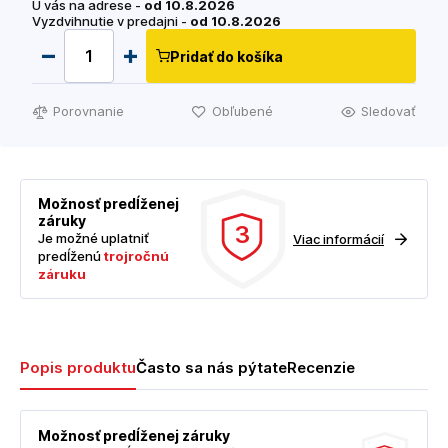
U vás na adrese -
od 10.8.2026
Vyzdvihnutie v predajni -
od 10.8.2026
Pridať do košíka
Porovnanie
Obľubené
Sledovať
Možnosť predĺženej
záruky
3
Je možné uplatniť
Viac informácií
predĺženú
trojročnú
záruku
Popis produktu
Často sa nás pýtate
Recenzie
Možnosť predĺženej záruky