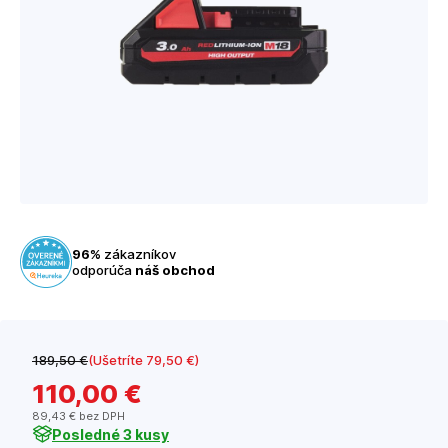
96%
zákazníkov
odporúča
náš obchod
189
,50 €
(Ušetríte 79
,50 €
)
110
,00 €
89
,43 €
bez DPH
Posledné 3 kusy