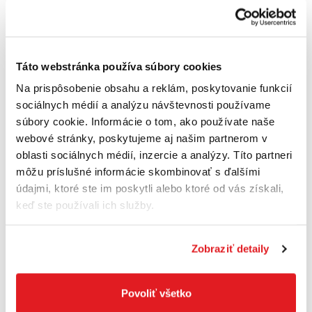
PARAMETRE PRODUKTU
Táto webstránka používa súbory cookies
Kód produktu 4932471069
Na prispôsobenie obsahu a reklám, poskytovanie funkcií
sociálnych médií a analýzu návštevnosti používame
Typ akumulátora Li-ion
súbory cookie. Informácie o tom, ako používate naše
Dodávaný v −
webové stránky, poskytujeme aj našim partnerom v
oblasti sociálnych médií, inzercie a analýzy. Títo partneri
Hmotnosť (kg) 0.612
môžu príslušné informácie skombinovať s ďalšími
údajmi, ktoré ste im poskytli alebo ktoré od vás získali,
Kapacita akumulátora (Ah) 3.0
keď ste používali ich služby.
Napätie (V) 18
Počet dodávaných akum. 1
Zobraziť detaily
Systém M18
Povoliť všetko