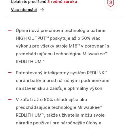
Uplatnite predĺženú
3 ročnú záruku
3
Viac informácií
Úplne nová prelomová technológia batérie
HIGH OUTPUT™ poskytuje až o 50% viac
výkonu pre všetky stroje M18™ v porovnaní s
predchádzajúcou technológiou Milwaukee™
REDLITHIUM™
Patentovaný inteligentný systém REDLINK™
chráni batériu pred náročnými podmienkami
na stavenisku a zaisťuje optimálny výkon
V záťaži až o 50% chladnejšia ako
predchádzajúce technológie Milwaukee™
REDLITHIUM™, takže užívatelia môžu svoje
náradie používať pre náročnejšie úlohy a