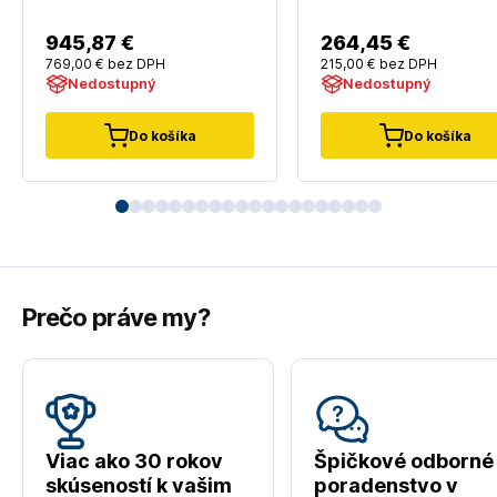
945
,87 €
264
,45 €
769
,00 €
bez DPH
215
,00 €
bez DPH
Nedostupný
Nedostupný
Do košíka
Do košíka
Prečo práve my?
Viac ako 30 rokov
Špičkové odborné
skúseností k vašim
poradenstvo v