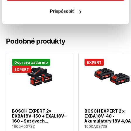
Balenie obsahuje:
Prispôsobiť
1 x Milwaukee batéria M18 HB3 3.0 A
Podobné produkty
Doprava zadarmo
EXPERT
EXPERT
BOSCH EXPERT 2×
BOSCH EXPERT 2 x
EXBA18V-150 + EXAL18V-
EXBA18V-40 -
160 - Set dvoch
Akumulátory 18V 4,0
akumulátorov 18V 15Ah a
2ks - 1600A03738
1600A0373Z
1600A03738
nabíjačky - 1600A0373Z