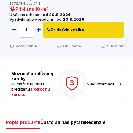
1 376
,18 €
bez DPH
Približne 10 dní
U vás na adrese -
od 20.8.2026
Vyzdvihnutie v predajni -
od 20.8.2026
Pridať do košíka
Porovnanie
Obľubené
Sledovať
Možnosť predĺženej
záruky
3
Je možné uplatniť
Viac informácií
predĺženú
trojročnú
záruku
Popis produktu
Často sa nás pýtate
Recenzie