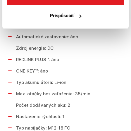
Typ balenia: Classic Kufor
Typ produktu: Závitorezy
Prispôsobiť
Nabíjačka v balení: áno
Automatické zastavenie: áno
Zdroj energie: DC
REDLINK PLUS™: áno
ONE KEY™: áno
Typ akumulátora: Li-ion
Max. otáčky bez zaťaženia: 35/min.
Počet dodávaných aku: 2
Nastavenie rýchlosti: 1
Typ nabíjačky: M12-18 FC