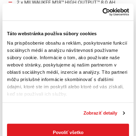
2 x MILWAUKEE M18™ HIGH OUTPUT™ 8.0 AH
AKUMULÁTOR
1 x MILWAUKEE M12™ - M18™ Rýchlonabíjačka
M12-18FC
Táto webstránka používa súbory cookies
1 x MILWAUKEE Classic kufor
Na prispôsobenie obsahu a reklám, poskytovanie funkcií
sociálnych médií a analýzu návštevnosti používame
súbory cookie. Informácie o tom, ako používate naše
TECHNICKÉ PARAMETRE
webové stránky, poskytujeme aj našim partnerom v
oblasti sociálnych médií, inzercie a analýzy. Títo partneri
Prod. číslo: 4933479420
môžu príslušné informácie skombinovať s ďalšími
údajmi, ktoré ste im poskytli alebo ktoré od vás získali,
Hmotnosť s aku (kg): 5,9
keď ste používali ich služby.
Systém: M18™
Zobraziť detaily
Napätie (V): 18
Typ motora: Bezuhlíkový FUEL™
Povoliť všetko