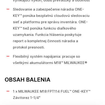
vynikajúci výkon, dobu prevádzky a odolnosť
Sledovanie a zabezpečenie náradia ONE-
KEY™ ponúka bezplatnú cloudovú sledovaciu
sieť a platformu pre správu inventára. ONE-
KEY™ tiež ponúka funkciu diaľkového
uzamykania. Funkcia hlásenia poskytuje
report o kompletnej činnosti náradia a
protokol presnosti.
Flexibilný systém napájania: pracuje so
všetkými akumulátormi M18™ MILWAUKEE®
OBSAH BALENIA
1 x MILWAUKEE M18 FPT114 FUEL™ ONE-KEY™
Závitorez 1-1/4"