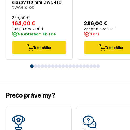
dlažby 110 mm DWC410
DWC410-QS
225
,50 €
164
,00 €
286
,00 €
133
,33 €
bez DPH
232
,52 €
bez DPH
Na externom sklade
3 dni
Do košíka
Do košíka
Prečo práve my?