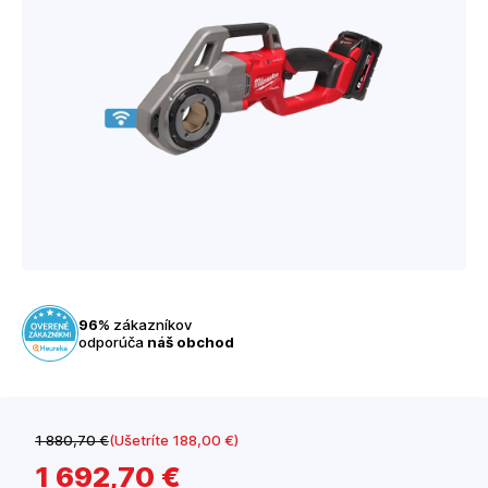
96%
zákazníkov
odporúča
náš obchod
1 880
,70 €
(Ušetríte 188
,00 €
)
1 692
,70 €