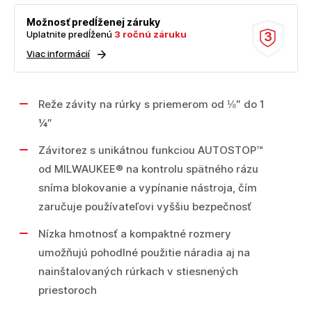
Možnosť predĺženej záruky
Uplatnite predĺženú
3 ročnú záruku
3
Viac informácií
Reže závity na rúrky s priemerom od ⅛″ do 1
¼″
Závitorez s unikátnou funkciou AUTOSTOP™
od MILWAUKEE® na kontrolu spätného rázu
sníma blokovanie a vypínanie nástroja, čím
zaručuje používateľovi vyššiu bezpečnosť
Nízka hmotnosť a kompaktné rozmery
umožňujú pohodlné použitie náradia aj na
nainštalovaných rúrkach v stiesnených
priestoroch