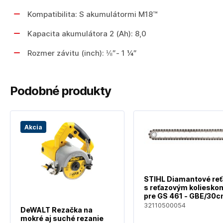
Kompatibilita: S akumulátormi M18™
Kapacita akumulátora 2 (Ah): 8,0
Rozmer závitu (inch): ⅛″- 1 ¼″
Podobné produkty
Akcia
STIHL Diamantové re
s reťazovým koliesko
pre GS 461 - GBE/30c
32110500054
32110500054
DeWALT Rezačka na
mokré aj suché rezanie