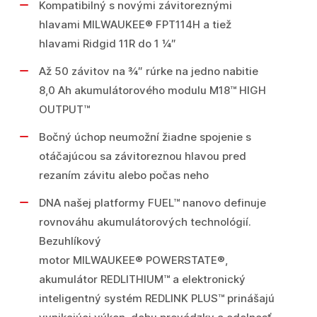
Kompatibilný s novými závitoreznými
hlavami MILWAUKEE® FPT114H a tiež
hlavami Ridgid 11R do 1 ¼″
Až 50 závitov na ¾″ rúrke na jedno nabitie
8,0 Ah akumulátorového modulu M18™ HIGH
OUTPUT™
Bočný úchop neumožní žiadne spojenie s
otáčajúcou sa závitoreznou hlavou pred
rezaním závitu alebo počas neho
DNA našej platformy FUEL™ nanovo definuje
rovnováhu akumulátorových technológií.
Bezuhlíkový
motor MILWAUKEE® POWERSTATE®,
akumulátor REDLITHIUM™ a elektronický
inteligentný systém REDLINK PLUS™ prinášajú