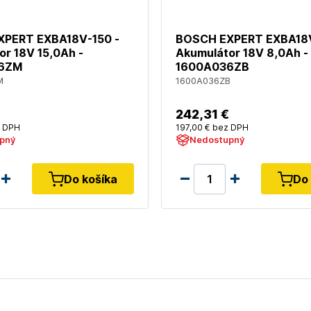
PERT EXBA18V-150 -
BOSCH EXPERT EXBA18V
or 18V 15,0Ah -
Akumulátor 18V 8,0Ah -
6ZM
1600A036ZB
M
1600A036ZB
€
242
,31 €
 DPH
197
,00 €
bez DPH
pný
Nedostupný
Do košíka
Do 