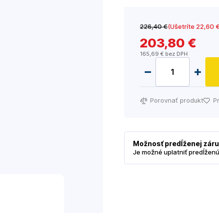
226
,40 €
(Ušetríte 22
,60 
203
,80 €
165
,69 €
bez DPH
Porovnať produkt
P
Možnosť predĺženej zár
Je možné uplatniť predĺžen