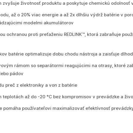
 zvyšuje životnosť produktu a poskytuje chemickú odolnosť 
odu, až o 20% viac energie a až 2x dlhšiu výdrž batérie v por
hádzajúcimi modelmi akumulátorov
ou ochranou proti preťaženiu REDLINK™, ktorá zabraňuje použ
kov batérie optimalizuje dobu chodu nástroja a zaisťuje dlho
vovým rámom so separátormi reagujúcimi na otrasy, ktoré zab
lebo pádov
 preč z elektroniky a von z batérie
 teplotách až do -20 °C bez kompromisov v prevádzke a živo
ie pomáha používateľovi maximalizovať efektívnosť prevádzky