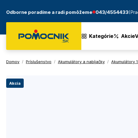
Odborne poradíme a radi pomôžeme
043/4554433
(Pra
Kategórie
Akcie
V
Domov
/
Príslušenstvo
/
Akumulátory a nabíjačky
/
Akumulátory 
Akcia