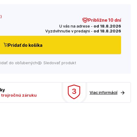
€
)
Približne 10 dní
U vás na adrese -
od 18.8.2026
Vyzdvihnutie v predajni -
od 18.8.2026
Pridať do košíka
ridať do obľubených
Sledovať produkt
3
uky
Viac informácií
ú
trojročnú záruku