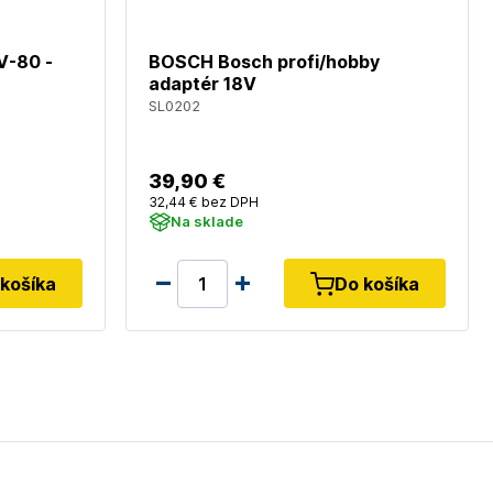
-80 -
BOSCH Bosch profi/hobby
adaptér 18V
SL0202
39
,90 €
32
,44 €
bez DPH
Na sklade
košíka
Do košíka