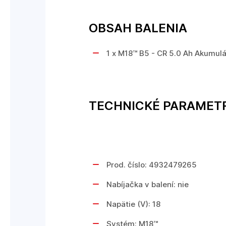
OBSAH BALENIA
1 x M18™ B5 - CR 5.0 Ah Akumulá
TECHNICKÉ PARAMET
Prod. číslo: 4932479265
Nabíjačka v balení: nie
Napätie (V): 18
Systém: M18™