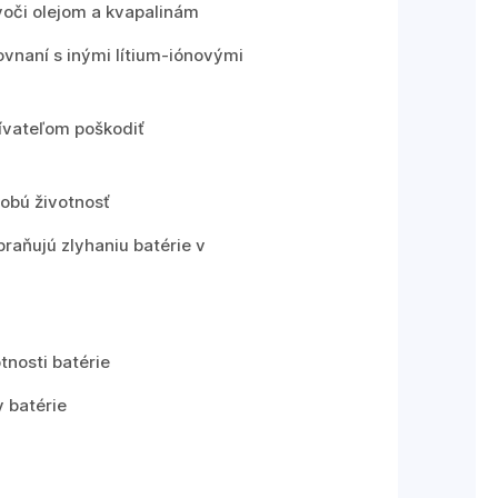
voči olejom a kvapalinám
ovnaní s inými lítium-iónovými
ívateľom poškodiť
dobú životnosť
raňujú zlyhaniu batérie v
tnosti batérie
 batérie