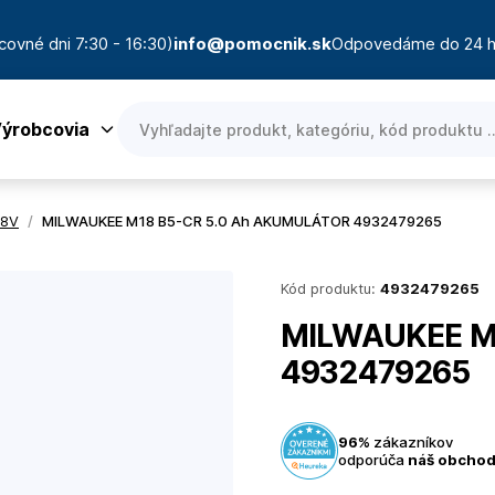
covné dni 7:30 - 16:30)
info@pomocnik.sk
Odpovedáme do 24 h
ýrobcovia
18V
/
MILWAUKEE M18 B5-CR 5.0 Ah AKUMULÁTOR 4932479265
Kód produktu:
4932479265
MILWAUKEE M
4932479265
96%
zákazníkov
odporúča
náš obcho