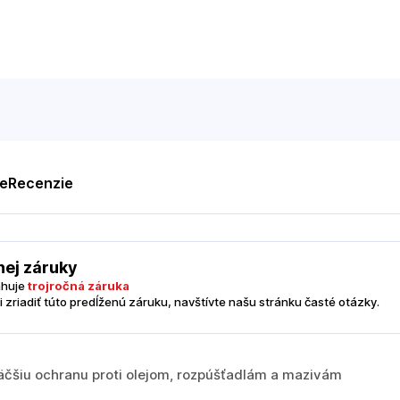
te
Recenzie
nej záruky
ahuje
trojročná záruka
i zriadiť túto predĺženú záruku, navštívte našu stránku časté otázky.
väčšiu ochranu proti olejom, rozpúšťadlám a mazivám