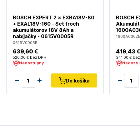
BOSCH EXPERT 2 × EXBA18V-80
BOSCH EX
+ EXAL18V-160 - Set troch
Akumulát
akumulátorov 18V 8Ah a
1600A03
nabíjačky - 0615V0005R
1600A036Z
0615V0005R
639
,60 €
419
,43 
520
,00 €
bez DPH
341
,00 €
bez
Nedostupný
Nedostu
Do košíka