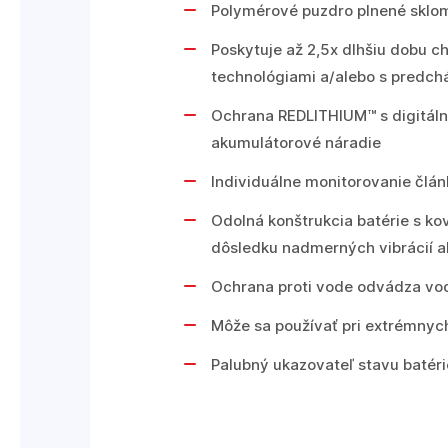
Polymérové puzdro plnené sklom
Poskytuje až 2,5x dlhšiu dobu ch
technológiami a/alebo s predc
Ochrana REDLITHIUM™ s digitáln
akumulátorové náradie
Individuálne monitorovanie člán
Odolná konštrukcia batérie s ko
dôsledku nadmerných vibrácií a
Ochrana proti vode odvádza vodu
Môže sa používať pri extrémnych
Palubný ukazovateľ stavu batér