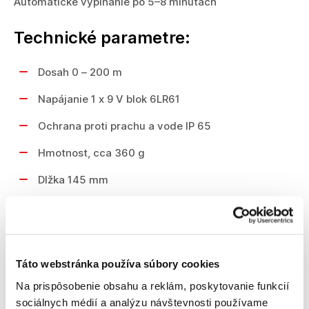
Automatické vypínanie po 5–8 minútach
Technické parametre:
Dosah 0 – 200 m
Napájanie 1 x 9 V blok 6LR61
Ochrana proti prachu a vode IP 65
Hmotnost, cca 360 g
Dlžka 145 mm
Šírka 75 mm
Výška 30 mm
Presnost merania (jemná/hrubá) ± 1 mm/± 3
Táto webstránka používa súbory cookies
mm
Na prispôsobenie obsahu a reklám, poskytovanie funkcií
sociálnych médií a analýzu návštevnosti používame