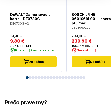
DeWALT Zameriavacia
BOSCH LR 45 -
karta - DE0730G
0601069L00 - Lasero
prijímač
DE0730G-XJ
0601069L00
14
,40 €
294
,00 €
9
,80 €
239
,90 €
7
,97 €
bez DPH
195
,04 €
bez DPH
Posledný kus na sklade
Nedostupný
Do košíka
Do košíka
Prečo práve my?