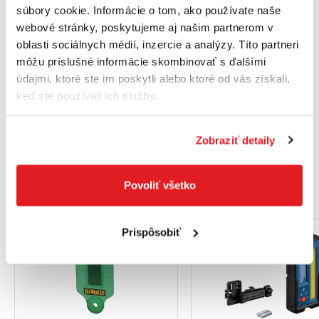
Kompatibilné s : GRL300 H, GRL300 HV, GRL400H,
súbory cookie. Informácie o tom, ako používate naše
GRL400 HV
webové stránky, poskytujeme aj našim partnerom v
oblasti sociálnych médií, inzercie a analýzy. Títo partneri
môžu príslušné informácie skombinovať s ďalšími
Obsah dodávky:
údajmi, ktoré ste im poskytli alebo ktoré od vás získali,
keď ste používali ich služby.
Batéria 1 x 9 V-6LR61 (blok)
Držiak 1608M0070F
Zobraziť detaily
Povoliť všetko
Podobné produkty
Prispôsobiť
Akcia
Akcia