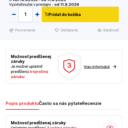
Vyzdvihnutie v predajni -
od 11.8.2026
Pridať do košíka
Porovnanie
Obľubené
Sledovať
Možnosť predĺženej
záruky
3
Je možné uplatniť
Viac informácií
predĺženú
trojročnú
záruku
Popis produktu
Často sa nás pýtate
Recenzie
Možnosť predĺženej záruky
Uplatnite predĺženú
3 ročnú záruku