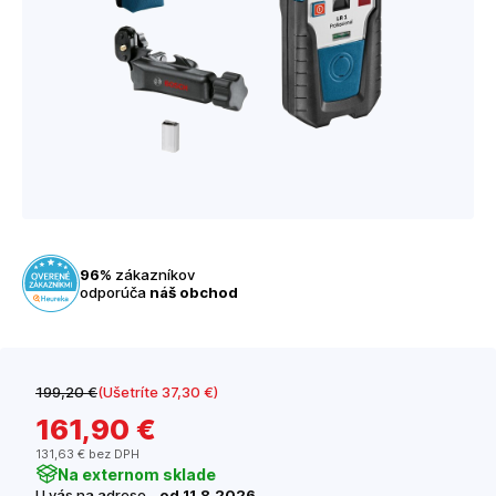
96%
zákazníkov
odporúča
náš obchod
199
,20 €
(Ušetríte 37
,30 €
)
161
,90 €
131
,63 €
bez DPH
Na externom sklade
U vás na adrese -
od 11.8.2026