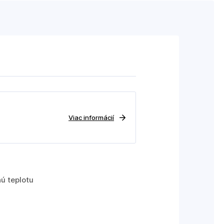
Viac informácií
nú teplotu