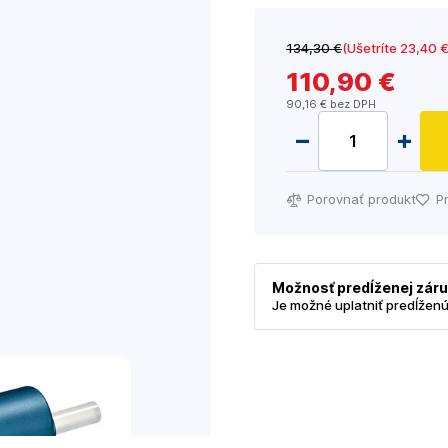
134
,30 €
(Ušetríte 23
,40 
110
,90 €
90
,16 €
bez DPH
Porovnať produkt
P
Možnosť predĺženej zár
Je možné uplatniť predĺžen