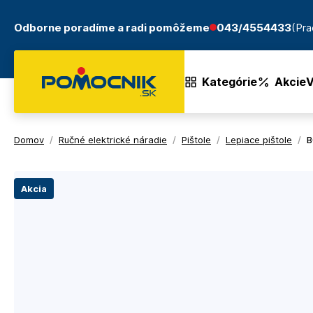
Odborne poradíme a radi pomôžeme
043/4554433
(Pra
Kategórie
Akcie
V
Domov
/
Ručné elektrické náradie
/
Pištole
/
Lepiace pištole
/
B
Akcia