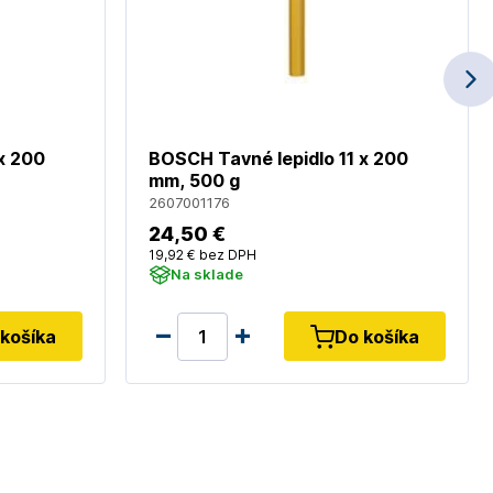
x 200
BOSCH Tavné lepidlo 11 x 200
mm, 500 g
2607001176
24
,50 €
19
,92 €
bez DPH
Na sklade
košíka
Do košíka