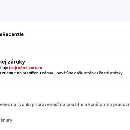
te
Recenzie
nej záruky
ahuje
trojročná záruka
i zriadiť túto predĺženú záruku, navštívte našu stránku časté otázky.
telies na rýchlu pripravenosť na použitie a konštantnú pracov
 šnúry