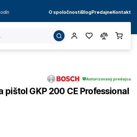
odín
O spoločnosti
Blog
Predajne
Kontakt
Autorizovaný predajca
 pištol GKP 200 CE Professional
d