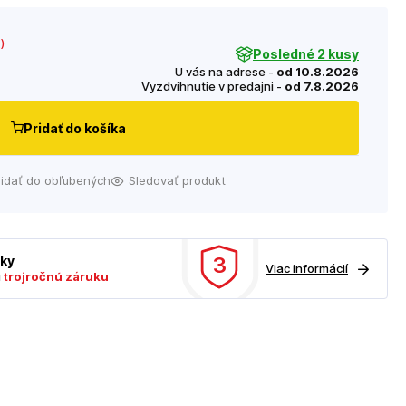
€
)
Posledné 2 kusy
U vás na adrese -
od 10.8.2026
Vyzdvihnutie v predajni -
od 7.8.2026
Pridať do košíka
ridať do obľubených
Sledovať produkt
3
uky
Viac informácií
ú
trojročnú záruku