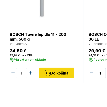
BOSCH Tavné lepidlo 11 x 200
BOSCH Od
mm, 500 g
30 LE
2607001177
260920013
24
,50 €
29
,90 €
19
,92 €
bez DPH
24
,31 €
bez 
Na externom sklade
Posledný
Do košíka