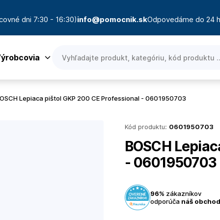
covné dni 7:30 - 16:30)
info@pomocnik.sk
Odpovedáme do 24 h
ýrobcovia
OSCH Lepiaca pištol GKP 200 CE Professional - 0601950703
Kód produktu:
0601950703
BOSCH Lepiaca
- 0601950703
96%
zákazníkov
odporúča
náš obcho