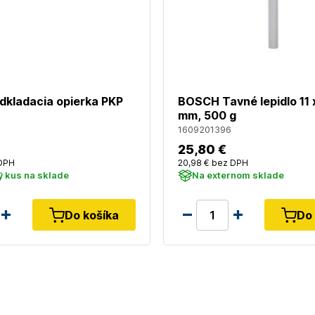
kladacia opierka PKP
BOSCH Tavné lepidlo 11 
mm, 500 g
6
1609201396
25
,80 €
DPH
20
,98 €
bez DPH
 kus na sklade
Na externom sklade
Do košíka
Do 