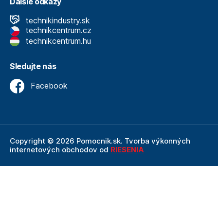
Ďalšie odkazy
technikindustry.sk
technikcentrum.cz
technikcentrum.hu
Sledujte nás
Facebook
Copyright © 2026 Pomocnik.sk. Tvorba výkonných
internetových obchodov od
RIESENIA
Internetový obchod Pomocnik.sk
je neoddeliteľnou
súčasťou spoločnosti Technik
, ktorá je lídrom v oblasti
technického vybavenia a nástrojov. Ako súčasť firmy
Technik, Pomocnik.sk ťaží z dlhoročných skúseností,
odbornosti a silného zázemia, ktoré spoločnosť Technik
prináša.