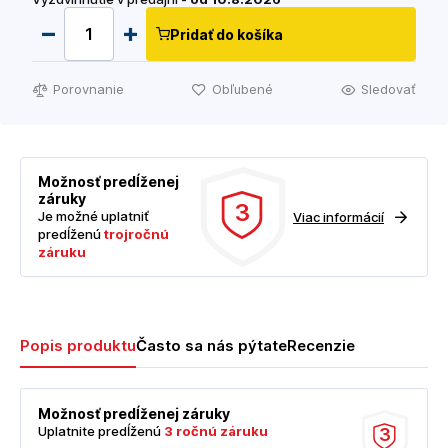
Pridať do košíka
Porovnanie
Obľubené
Sledovať
Možnosť predĺženej
záruky
3
Je možné uplatniť
Viac informácií
predĺženú
trojročnú
záruku
Popis produktu
Často sa nás pýtate
Recenzie
Možnosť predĺženej záruky
Uplatnite predĺženú
3 ročnú záruku
3