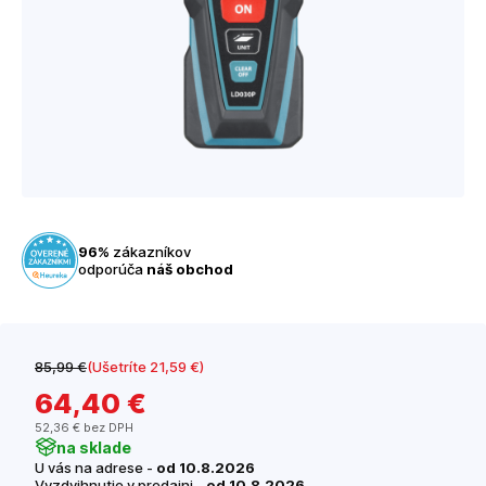
96%
zákazníkov
odporúča
náš obchod
85
,99 €
(Ušetríte 21
,59 €
)
64
,40 €
52
,36 €
bez DPH
na sklade
U vás na adrese -
od 10.8.2026
Vyzdvihnutie v predajni -
od 10.8.2026