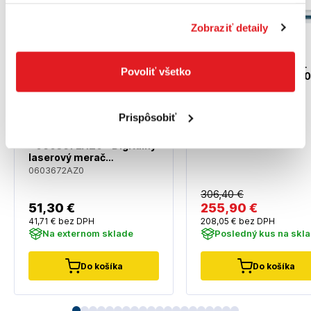
Akcia
Zobraziť detaily
BOSCH GAM 270 MFL
Povoliť všetko
Professional - 0 601 
400 - vodováha a
digitálny uhlomer v
0601076400
jednom
Prispôsobiť
BOSCH EasyDistance 20
- 0603672AZ0 - Digitálny
laserový merač
vzdialeností
0603672AZ0
306
,40 €
51
,30 €
255
,90 €
41
,71 €
bez DPH
208
,05 €
bez DPH
Na externom sklade
Posledný kus na skl
Do košíka
Do košíka