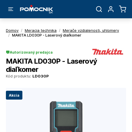
Domov
/
Meracia technika
/
Merače vzdialenosti, uhlomery
/
MAKITA LD030P - Laserový diaľkomer
Autorizovaný predajca
MAKITA LD030P - Laserový
diaľkomer
Kód produktu:
LD030P
Akcia