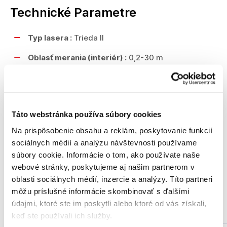
Technické Parametre
Typ lasera :
Trieda II
Oblasť merania (interiér) :
0,2-30 m
Presnosť merania :
na 10 m ±2 mm
Napätie :
2 x 1,5V AAA
Táto webstránka používa súbory cookies
Rozmery (D x Š x V) :
115 x 53 x 25 mm
Na prispôsobenie obsahu a reklám, poskytovanie funkcií
sociálnych médií a analýzu návštevnosti používame
Súčasť dodávky
súbory cookie. Informácie o tom, ako používate naše
webové stránky, poskytujeme aj našim partnerom v
oblasti sociálnych médií, inzercie a analýzy. Títo partneri
môžu príslušné informácie skombinovať s ďalšími
Podobné produkty
údajmi, ktoré ste im poskytli alebo ktoré od vás získali,
keď ste používali ich služby.