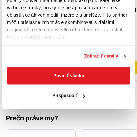
súbory cookie. Informácie o tom, ako používate naše
odizolovacie 195mm
53760165
webové stránky, poskytujeme aj našim partnerom v
automatické MultiStri
oblasti sociálnych médií, inzercie a analýzy. Títo partneri
1242195 Knipex
54900005
môžu príslušné informácie skombinovať s ďalšími
údajmi, ktoré ste im poskytli alebo ktoré od vás získali,
keď ste používali ich služby.
44
,90 €
82
,90 €
36
,50 €
bez DPH
67
,40 €
bez DPH
Na externom sklade
Na externom sklade
Zobraziť detaily
Do košíka
Do košíka
Povoliť všetko
Prispôsobiť
Prečo práve my?