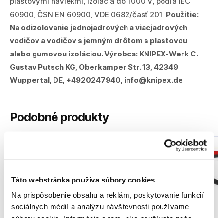
plastovými návlekmi, izolácia do 1000 V, podľa IEC
60900, ČSN EN 60900, VDE 0682/časť 201.
Použitie:
Na odizolovanie jednojadrových a viacjadrových
vodičov a vodičov s jemným drôtom s plastovou
alebo gumovou izoláciou.
Výrobca:
KNIPEX-Werk C.
Gustav Putsch KG, Oberkamper Str. 13, 42349
Wuppertal, DE, +4920247940, info@knipex.de
Podobné produkty
Táto webstránka používa súbory cookies
Na prispôsobenie obsahu a reklám, poskytovanie funkcií
KNIPEX Kliešte
sociálnych médií a analýzu návštevnosti používame
odizolovacie 165mm Cr
KNIPEX Kliešte
VDE / 1346165 Knipex