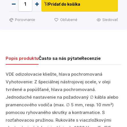
Pridať do košíka
Porovnanie
Obľubené
Sledovať
Popis produktu
Často sa nás pýtate
Recenzie
VDE odizolovacie kliešte, hlava pochromovaná
Vyhotovenie: Z špeciálnej nástrojovej ocele, v oleji
tvrdené a popúšťané, hlava pochromovaná.
Jednoduché nastavenie na požadovaný ∅ kábla alebo
pramencového vodiča (max. ∅ 5 mm, resp. 10 mm²)
pomocou ryhovaného skrutky a kontramatice. S
rozťahovacou pružinou. Rukoväte s viaczložkovými