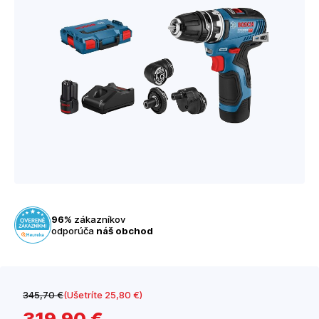
96%
zákazníkov
odporúča
náš obchod
345
,70 €
(Ušetríte 25
,80 €
)
319
,90 €