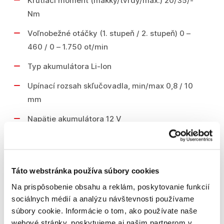
Krútiaci moment (mäkký/tvrdý/max.) 20/35/-
Nm
Voľnobežné otáčky (1. stupeň / 2. stupeň) 0 –
460 / 0 – 1.750 ot/min
Typ akumulátora Li-Ion
Upínací rozsah skľučovadla, min/max 0,8 / 10
mm
Napätie akumulátora 12 V
Hmotnosť bez akumulátora 0.59 kg
Počet stupňov krútiaceho momentu 20+1
Táto webstránka používa súbory cookies
Rozmery náradia (dĺžka) 115 mm
Na prispôsobenie obsahu a reklám, poskytovanie funkcií
Čas nabíjania (80 %/100 %) pribl. 36/50 min
sociálnych médií a analýzu návštevnosti používame
[3,0 Ah]
súbory cookie. Informácie o tom, ako používate naše
webové stránky, poskytujeme aj našim partnerom v