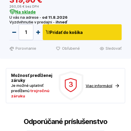
260
,08 €
bez DPH
Na sklade
U vás na adrese -
od 11.8.2026
Vyzdvihnutie v predajni -
ihneď
Pridať do košíka
Porovnanie
Obľubené
Sledovať
Možnosť predĺženej
záruky
3
Je možné uplatniť
Viac informácií
predĺženú
trojročnú
záruku
Odporúčané príslušenstvo