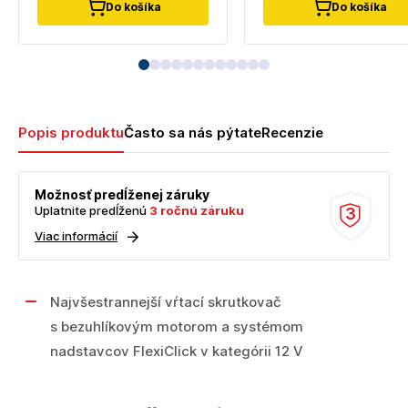
Do košíka
Do košíka
Popis produktu
Často sa nás pýtate
Recenzie
Možnosť predĺženej záruky
Uplatnite predĺženú
3 ročnú záruku
3
Viac informácií
Najvšestrannejší vŕtací skrutkovač
s bezuhlíkovým motorom a systémom
nadstavcov FlexiClick v kategórii 12 V