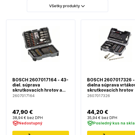
Všetky produkty
BOSCH 2607017164 - 43-
BOSCH 2607017326 -
diel. súprava
dielna súprava vrtáko
skrutkovacích hrotov a
skrutkovacích hrotov
násuvných klúcov PH1;
2607017164
2607017326
PH2; PH3; PZ1; PZ2; PZ3;
47
,90 €
44
,20 €
38
,94 €
bez DPH
35
,94 €
bez DPH
Nedostupný
Posledný kus na skl