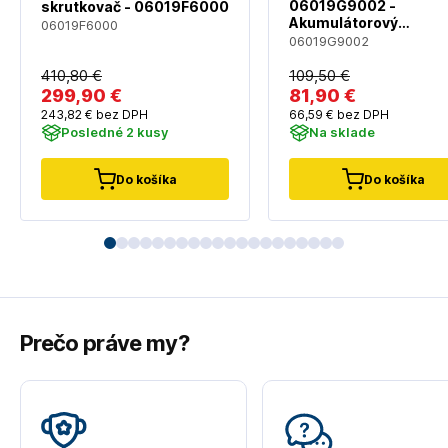
06019G9002 -
skrutkovač - 06019F6000
Akumulátorový
06019F6000
bezuhlíkový vŕtací
06019G9002
skrutkovač bez
akumulátora a nabíja
410
,80 €
109
,50 €
299
,90 €
81
,90 €
243
,82 €
bez DPH
66
,59 €
bez DPH
Posledné 2 kusy
Na sklade
Do košíka
Do košíka
Prečo práve my?