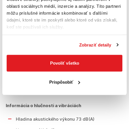
Hladina hlučnosti Úroveň hluku elektrického
oblasti sociálnych médií, inzercie a analýzy. Títo partneri
náradia s hodnotením A je typicky: hladina
môžu príslušné informácie skombinovať s ďalšími
akustického tlaku dB(A); hladina akustického
údajmi, ktoré ste im poskytli alebo ktoré od vás získali,
výkonu dB(A). Neistota K= dB.
keď ste používali ich služby.
Priemer vrtu
Zobraziť detaily
Max. Ø vrtu do dreva 32 mm
Povoliť všetko
Max. Ø vrtu do ocele 10 mm
Priemer skrutiek
Prispôsobiť
Max. Ø skrutiek 8 mm
Informácia o hlučnosti a vibráciách
Hladina akustického výkonu 73 dB(A)