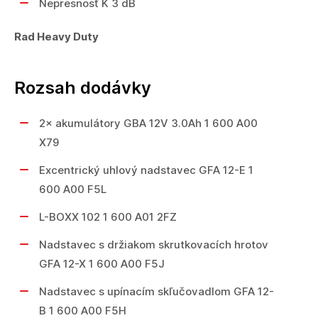
Nepresnosť K 3 dB
Rad Heavy Duty
Rozsah dodávky
2× akumulátory GBA 12V 3.0Ah 1 600 A00
X79
Excentrický uhlový nadstavec GFA 12-E 1
600 A00 F5L
L-BOXX 102 1 600 A01 2FZ
Nadstavec s držiakom skrutkovacích hrotov
GFA 12-X 1 600 A00 F5J
Nadstavec s upínacím skľučovadlom GFA 12-
B 1 600 A00 F5H