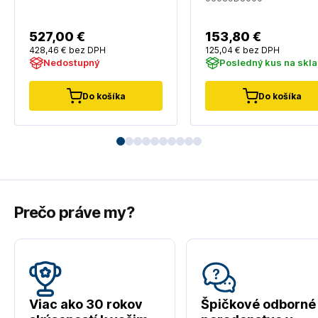
fréza - bez akumuláto
nabíjačky
527
,00 €
153
,80 €
428
,46 €
bez DPH
125
,04 €
bez DPH
Nedostupný
Posledný kus na skl
Do košíka
Do košíka
Prečo práve my?
Viac ako 30 rokov
Špičkové odborné