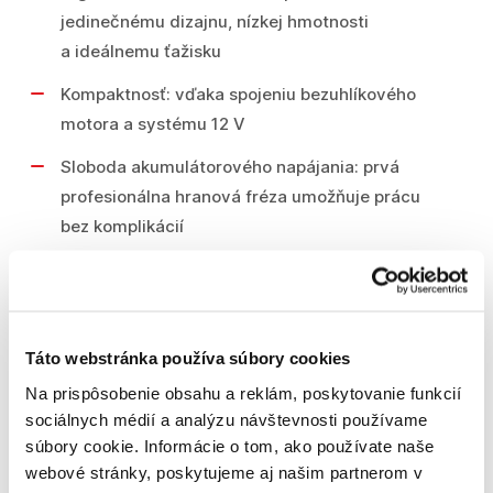
jedinečnému dizajnu, nízkej hmotnosti
a ideálnemu ťažisku
Kompaktnosť: vďaka spojeniu bezuhlíkového
motora a systému 12 V
Sloboda akumulátorového napájania: prvá
profesionálna hranová fréza umožňuje prácu
bez komplikácií
Technické parametre
Napätie akumulátora 12 V
Táto webstránka používa súbory cookies
Voľnobežné otáčky 13.000 ot/min
Na prispôsobenie obsahu a reklám, poskytovanie funkcií
Hmotnosť bez akumulátora 1.1 kg
sociálnych médií a analýzu návštevnosti používame
Čas nabíjania (80 %/100 %) pribl. 36/50 min
súbory cookie. Informácie o tom, ako používate naše
[3,0 Ah]
webové stránky, poskytujeme aj našim partnerom v