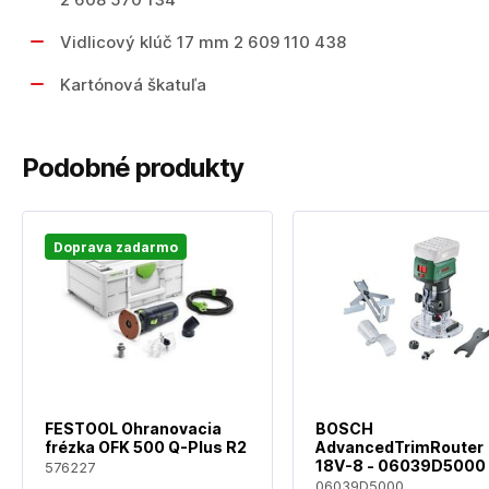
Vidlicový klúč 17 mm 2 609 110 438
Kartónová škatuľa
Podobné produkty
Doprava zadarmo
FESTOOL Ohranovacia
BOSCH
frézka OFK 500 Q-Plus R2
AdvancedTrimRouter
18V-8 - 06039D5000 
576227
Horná akumulátorová
06039D5000