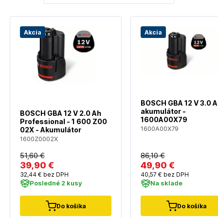
Akcia
Akcia
BOSCH GBA 12 V 3.0 
akumulátor -
BOSCH GBA 12 V 2.0 Ah
1600A00X79
Professional - 1 600 Z00
1600A00X79
02X - Akumulátor
1600Z0002X
51
,60 €
86
,10 €
39
,90 €
49
,90 €
32
,44 €
bez DPH
40
,57 €
bez DPH
Posledné 2 kusy
Na sklade
Do košíka
Do košíka