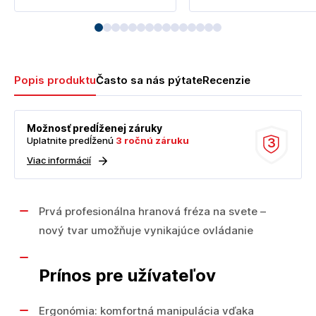
Popis produktu
Často sa nás pýtate
Recenzie
Možnosť predĺženej záruky
Uplatnite predĺženú
3 ročnú záruku
3
Viac informácií
Prvá profesionálna hranová fréza na svete –
nový tvar umožňuje vynikajúce ovládanie
Prínos pre užívateľov
Ergonómia: komfortná manipulácia vďaka