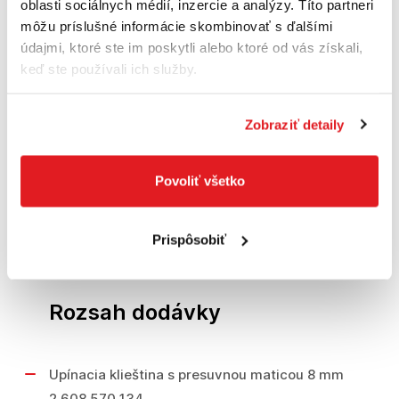
oblasti sociálnych médií, inzercie a analýzy. Títo partneri
Hmotnosť s akumulátorom 1,3 kg
môžu príslušné informácie skombinovať s ďalšími
Úroveň hluku Úroveň hluku elektrického
údajmi, ktoré ste im poskytli alebo ktoré od vás získali,
náradia s hodnotením A je typicky: hladina
keď ste používali ich služby.
akustického tlaku dB(A); hladina akustického
výkonu dB(A). Neistota K= dB.
Zobraziť detaily
Informácie o hluku/vibráciách
Úroveň akustického tlaku 71 dB(A)
Povoliť všetko
Nepresnosť K 3 dB
Prispôsobiť
Rad Heavy Duty
Rozsah dodávky
Upínacia klieština s presuvnou maticou 8 mm
2 608 570 134