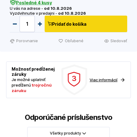
Posledné 4 kusy
U vás na adrese -
od 10.8.2026
Vyzdvihnutie v predajni -
od 10.8.2026
Pridať do košíka
Porovnanie
Obľubené
Sledovať
Možnosť predĺženej
záruky
3
Je možné uplatniť
Viac informácií
predĺženú
trojročnú
záruku
Odporúčané príslušenstvo
Všetky produkty