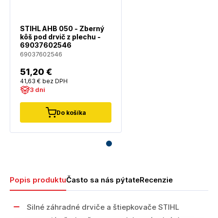
STIHL AHB 050 - Zberný
kôš pod drvič z plechu -
69037602546
69037602546
51
,20 €
41
,63 €
bez DPH
3 dni
Do košíka
Popis produktu
Často sa nás pýtate
Recenzie
Silné záhradné drviče a štiepkovače STIHL