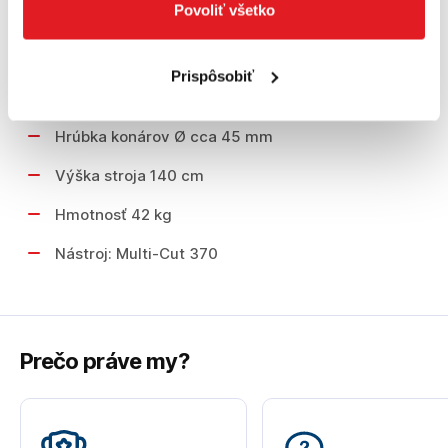
Povoliť všetko
Menovité otáčky 3.000 ot/min
Hladina akustického výkonu – LwA 102 dB(A)
Prispôsobiť
Hladina akustického tlaku – LpA 90 dB(A)
Hrúbka konárov Ø cca 45 mm
Výška stroja 140 cm
Hmotnosť 42 kg
Nástroj: Multi-Cut 370
Prečo práve my?