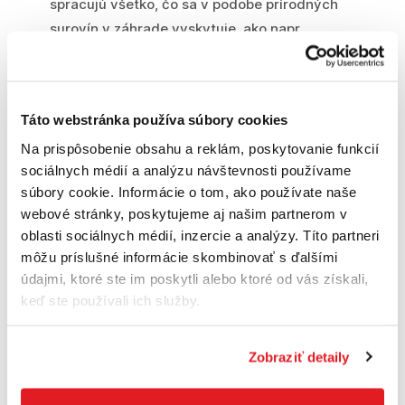
spracujú všetko, čo sa v podobe prírodných
surovín v záhrade vyskytuje, ako napr.
odrezky stromov či kríkov alebo pokosená
tráva. Tvrdý a husto rozvetvený materiál sa
štiepi, lístie a mäkké rastlinné zbytky sa
Táto webstránka používa súbory cookies
drvia. Tak vzniká základ pre prípravu
Na prispôsobenie obsahu a reklám, poskytovanie funkcií
hodnotného kompostu a mulčovacieho
sociálnych médií a analýzu návštevnosti používame
materiálu, ktorý nechá záhradu opäť krásne
súbory cookie. Informácie o tom, ako používate naše
rozkvitnúť.
webové stránky, poskytujeme aj našim partnerom v
oblasti sociálnych médií, inzercie a analýzy. Títo partneri
môžu príslušné informácie skombinovať s ďalšími
Technické parametre:
údajmi, ktoré ste im poskytli alebo ktoré od vás získali,
keď ste používali ich služby.
Motor B&S Séria 850 PRO RS OHV
Zobraziť detaily
Menovitý výkon 3,4 kW