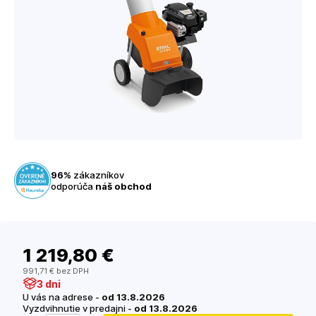
96%
zákazníkov
odporúča
náš obchod
1 219
,80 €
991
,71 €
bez DPH
3 dni
U vás na adrese -
od 13.8.2026
Vyzdvihnutie v predajni -
od 13.8.2026