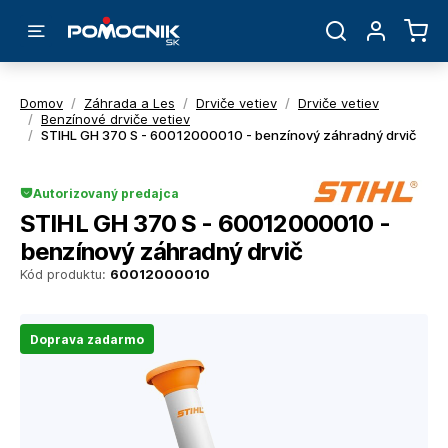
Domov
/
Záhrada a Les
/
Drviče vetiev
/
Drviče vetiev
/
Benzínové drviče vetiev
/
STIHL GH 370 S - 60012000010 - benzínový záhradný drvič
Autorizovaný predajca
STIHL GH 370 S - 60012000010 -
benzínový záhradný drvič
Kód produktu:
60012000010
Doprava zadarmo