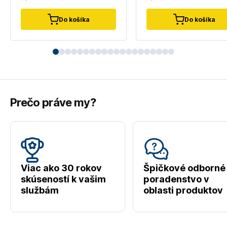
Do košíka
Do košíka
Prečo práve my?
Viac ako 30 rokov
Špičkové odborné
skúseností k vašim
poradenstvo v
službám
oblasti produktov