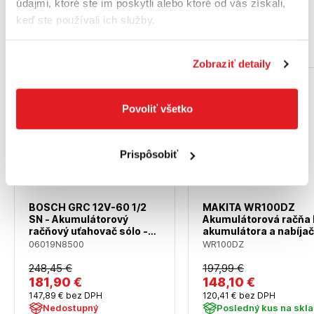
údajmi, ktoré ste im poskytli alebo ktoré od vás získali,
keď ste používali ich služby.
Podobné produkty
Zobraziť detaily
Akcia
Akcia
Povoliť všetko
Prispôsobiť
BOSCH GRC 12V-60 1/2
MAKITA WR100DZ
SN - Akumulátorový
Akumulátorová račňa
račňový uťahovač sólo -
akumulátora a nabíja
06019N8500
06019N8500
WR100DZ
248
,45 €
197
,99 €
181
,90 €
148
,10 €
147
,89 €
bez DPH
120
,41 €
bez DPH
Nedostupný
Posledný kus na skl