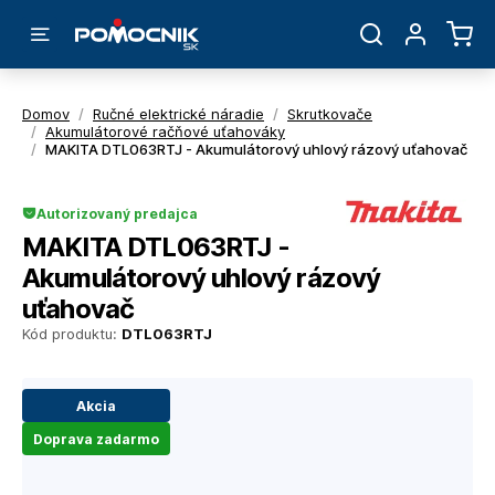
Domov
/
Ručné elektrické náradie
/
Skrutkovače
/
Akumulátorové račňové uťahováky
/
MAKITA DTL063RTJ - Akumulátorový uhlový rázový uťahovač
Autorizovaný predajca
MAKITA DTL063RTJ -
Akumulátorový uhlový rázový
uťahovač
Kód produktu:
DTL063RTJ
Akcia
Doprava zadarmo