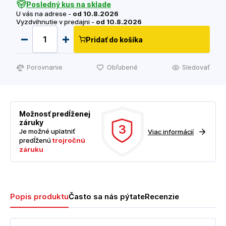
Posledný kus na sklade
U vás na adrese -
od 10.8.2026
Vyzdvihnutie v predajni -
od 10.8.2026
Pridať do košíka
Porovnanie
Obľubené
Sledovať
Možnosť predĺženej
záruky
3
Je možné uplatniť
Viac informácií
predĺženú
trojročnú
záruku
Popis produktu
Často sa nás pýtate
Recenzie