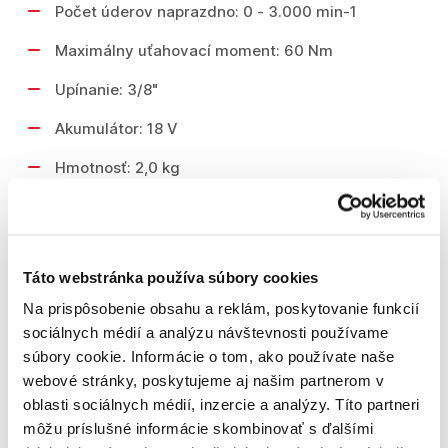
Počet úderov naprazdno: 0 - 3.000 min-1
Maximálny uťahovací moment: 60 Nm
Upínanie: 3/8"
Akumulátor: 18 V
Hmotnosť: 2,0 kg
Rozmery (D x Š x V): 387 x 78 x 116 mm
Táto webstránka používa súbory cookies
Dodávané príslušenstvo
Na prispôsobenie obsahu a reklám, poskytovanie funkcií
sociálnych médií a analýzu návštevnosti používame
821550-0 MAKPAC Systainer
súbory cookie. Informácie o tom, ako používate naše
837644-1 MAKPAC vnútro systainera
webové stránky, poskytujeme aj našim partnerom v
197280-8 2x Akumulátor BL1850B (5,0 Ah)
oblasti sociálnych médií, inzercie a analýzy. Títo partneri
195584-2 Rýchlonabíjačka DC18RC
môžu príslušné informácie skombinovať s ďalšími