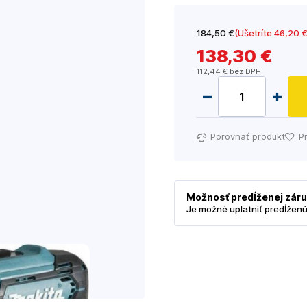
184
,50 €
(Ušetríte 46
,20 
138
,30 €
112
,44 €
bez DPH
Porovnať produkt
P
Možnosť predĺženej zár
Je možné uplatniť predĺžen