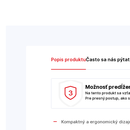
Popis produktu
Často sa nás pýta
Možnosť predĺže
3
Na tento produkt sa vzť
Pre presný postup, ako s
Kompaktný a ergonomický dizajn