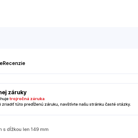
te
Recenzie
nej záruky
ahuje
trojročná záruka
i zriadiť túto predĺženú záruku, navštívte našu stránku časté otázky.
 s dĺžkou len 149 mm