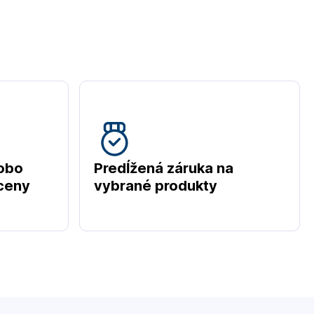
obo
Predĺžená záruka na
 ceny
vybrané produkty