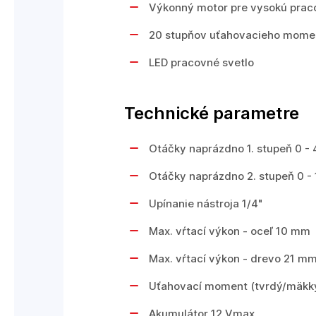
Výkonný motor pre vysokú praco
20 stupňov uťahovacieho momen
LED pracovné svetlo
Technické parametre
Otáčky naprázdno 1. stupeň 0 -
Otáčky naprázdno 2. stupeň 0 - 
Upínanie nástroja 1/4"
Max. vŕtací výkon - oceľ 10 mm
Max. vŕtací výkon - drevo 21 m
Uťahovací moment (tvrdý/mäkký
Akumulátor 12 Vmax