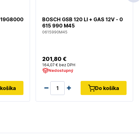
6019G8000
BOSCH GSB 120 LI + GAS 12V - 0
615 990 M45
0615990M45
201
,80 €
164
,07 €
bez DPH
Nedostupný
košíka
Do košíka