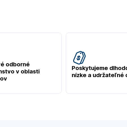
vé odborné
Poskytujeme dlhod
stvo v oblasti
nízke a udržateľné
tov