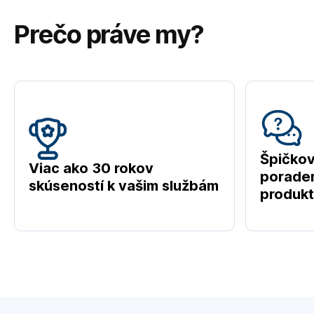
Prečo práve my?
Špičko
Viac ako 30 rokov
poraden
skúseností k vašim službám
produk