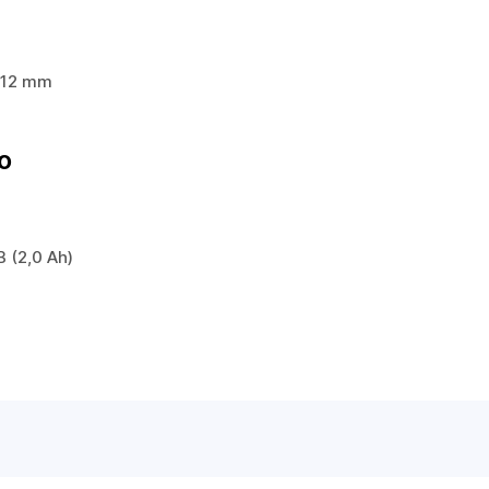
 212 mm
o
 (2,0 Ah)