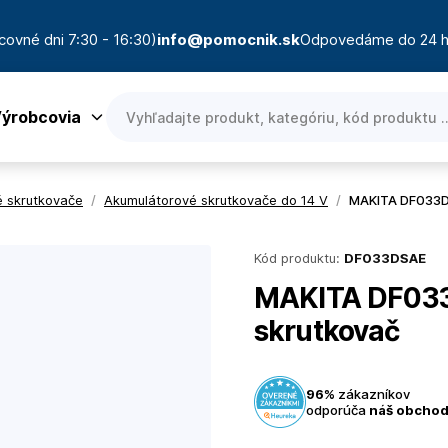
covné dni 7:30 - 16:30)
info@pomocnik.sk
Odpovedáme do 24 h
ýrobcovia
 skrutkovače
/
Akumulátorové skrutkovače do 14 V
/
MAKITA DF033DS
Kód produktu:
DF033DSAE
MAKITA DF033
skrutkovač
96%
zákazníkov
odporúča
náš obcho