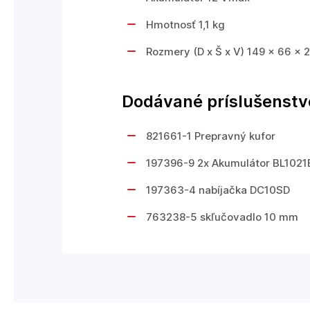
Hmotnosť 1,1 kg
Rozmery (D x Š x V) 149 x 66 x
Dodávané príslušenstv
821661-1 Prepravný kufor
197396-9 2x Akumulátor BL1021B
197363-4 nabíjačka DC10SD
763238-5 skľučovadlo 10 mm