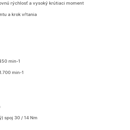
vnú rýchlosť a vysoký krútiaci moment
tu a krok vŕtania
 450 min-1
1.700 min-1
m
) spoj 30 / 14 Nm