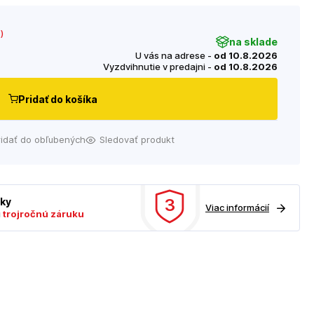
€
)
na sklade
U vás na adrese -
od 10.8.2026
Vyzdvihnutie v predajni -
od 10.8.2026
Pridať do košíka
ridať do obľubených
Sledovať produkt
3
uky
Viac informácií
ú
trojročnú záruku