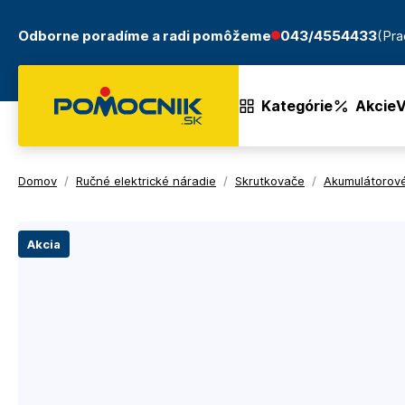
Odborne poradíme a radi pomôžeme
043/4554433
(Pra
Kategórie
Akcie
V
Domov
/
Ručné elektrické náradie
/
Skrutkovače
/
Akumulátorové
Akcia