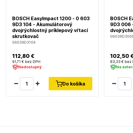
BOSCH EasyImpact 1200 - 0 603
BOSCH Eas
9D3 104 - Akumulátorový
9D3 006 
dvojrýchlostný príklepový vŕtací
dvojrýchl
skrutkovač
06039D300
06039D3104
112
,80 €
102
,50 
91
,71 €
bez DPH
83
,33 €
bez
Nedostupný
Na exte
Do košíka