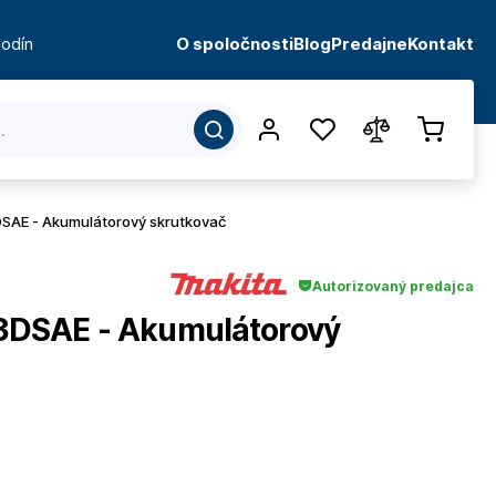
odín
O spoločnosti
Blog
Predajne
Kontakt
AE - Akumulátorový skrutkovač
Autorizovaný predajca
DSAE - Akumulátorový
d