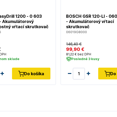
yDrill 1200 - 0 603
BOSCH GSR 120-LI - 0
- Akumulátorový
- Akumulátorový vŕtací
ostný vŕtací skrutkovač
skrutkovač
6
06019G8000
146
,40 €
€
99
,90 €
 DPH
81
,22 €
bez DPH
rnom sklade
Posledné 3 kusy
Do košíka
Do 