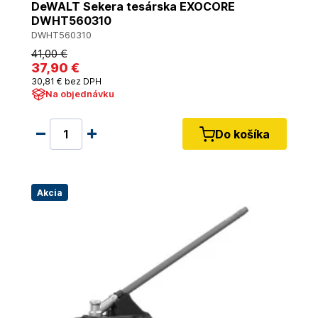
DeWALT Sekera tesárska EXOCORE
DWHT560310
DWHT560310
41
,00 €
37
,90 €
30
,81 €
bez DPH
Na objednávku
Do košíka
Akcia