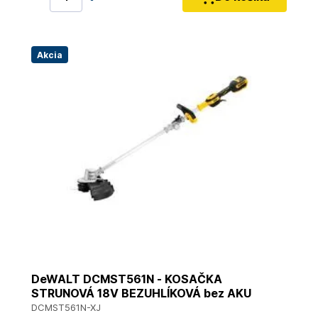
Akcia
DeWALT DCMST561N - KOSAČKA
STRUNOVÁ 18V BEZUHLÍKOVÁ bez AKU
DCMST561N-XJ