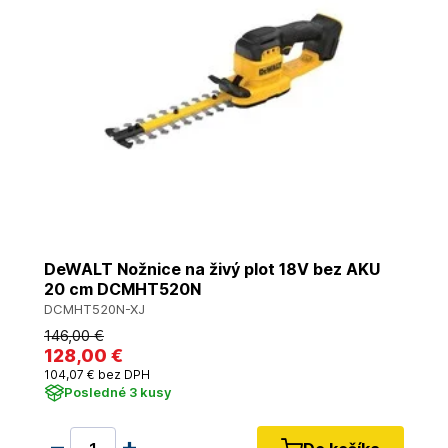
DeWALT Nožnice na živý plot 18V bez AKU
20 cm DCMHT520N
DCMHT520N-XJ
146
,00 €
128
,00 €
104
,07 €
bez DPH
Posledné 3 kusy