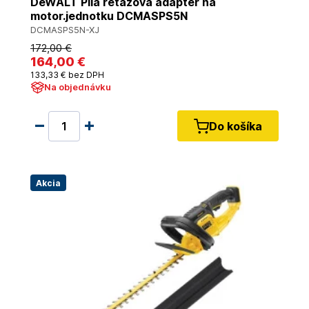
DeWALT Pila retazova adapter na
motor.jednotku DCMASPS5N
DCMASPS5N-XJ
172
,00 €
164
,00 €
133
,33 €
bez DPH
Na objednávku
Do košíka
Akcia