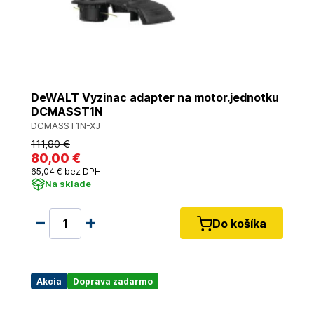
DeWALT Vyzinac adapter na motor.jednotku
DCMASST1N
DCMASST1N-XJ
111
,80 €
80
,00 €
65
,04 €
bez DPH
Na sklade
Do košíka
Akcia
Doprava zadarmo