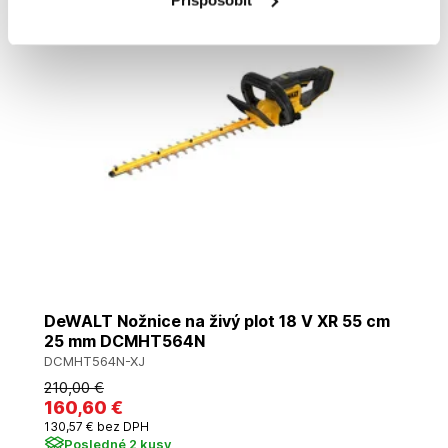
Akcia
Doprava zadarmo
DeWALT Nožnice na živý plot 18 V XR 55 cm
25 mm DCMHT564N
DCMHT564N-XJ
210
,00 €
160
,60 €
130
,57 €
bez DPH
Posledné 2 kusy