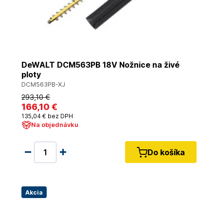
DeWALT DCM563PB 18V Nožnice na živé
ploty
DCM563PB-XJ
293
,10 €
166
,10 €
135
,04 €
bez DPH
Na objednávku
Do košíka
Akcia