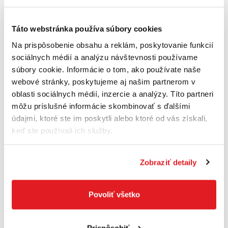
Táto webstránka používa súbory cookies
Na prispôsobenie obsahu a reklám, poskytovanie funkcií
sociálnych médií a analýzu návštevnosti používame
súbory cookie. Informácie o tom, ako používate naše
webové stránky, poskytujeme aj našim partnerom v
oblasti sociálnych médií, inzercie a analýzy. Títo partneri
DeWALT Nožnice na živé ploty 18 V XR 55 cm
môžu príslušné informácie skombinovať s ďalšími
19 mm DCMHT562N
údajmi, ktoré ste im poskytli alebo ktoré od vás získali,
DCMHT562N-XJ
keď ste používali ich služby.
186
,00 €
156
,00 €
126
,83 €
bez DPH
Posledné 2 kusy
Zobraziť detaily
Do košíka
Povoliť všetko
Prispôsobiť