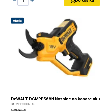
Do košíka
Akcia
DeWALT DCMPP568N Noznice na konare aku
DCMPP568N-XJ
173
,30 €