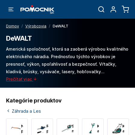
Domov
/
Výrobcovia
/
DeWALT
DeWALT
Americká spoločnosť, ktorá sa zaoberá výrobou kvalitného
elektrického náradia. Prednosťou týchto výrobkov je
presnosť, výkon, spoľahlivosť a bezpečnosť. Vŕtačky,
kladivá, brúsky, vysávače, lasery, hobľovačky...
Prečítať viac
Kategórie produktov
Záhrada a Les
Náradie
Reťazové
Stroje
Krovinorezy
Kosač
pre
píly
na
a
a