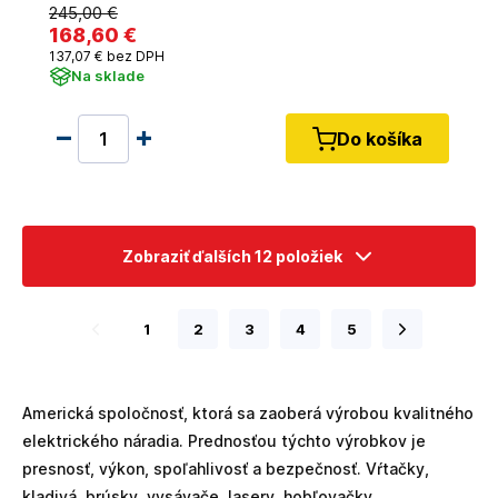
245
,00 €
168
,60 €
137
,07 €
bez DPH
Na sklade
Do košíka
Zobraziť ďalších 12 položiek
1
2
3
4
5
Americká spoločnosť, ktorá sa zaoberá výrobou kvalitného
elektrického náradia. Prednosťou týchto výrobkov je
presnosť, výkon, spoľahlivosť a bezpečnosť. Vŕtačky,
kladivá, brúsky, vysávače, lasery, hobľovačky...