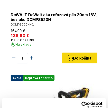
DeWALT DeWalt aku reťazová píla 20cm 18V,
bez aku DCMPS520N
DCMPS520N-XJ
164
,00 €
136
,60 €
111
,06 €
bez DPH
Na sklade
Do košíka
Akcia
Doprava zadarmo