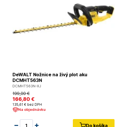
DeWALT Nožnice na živý plot aku
DCMHT563N
DCMHT563N-XJ
199
,00 €
166
,80 €
135
,61 €
bez DPH
Na objednávku
Do košíka